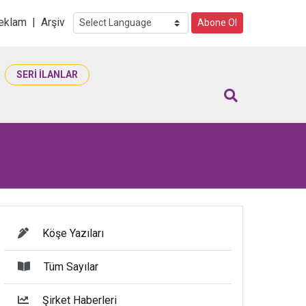
i
eklam
|
Arşiv
Abone Ol
SERİ İLANLAR
Köşe Yazıları
Tüm Sayılar
Şirket Haberleri