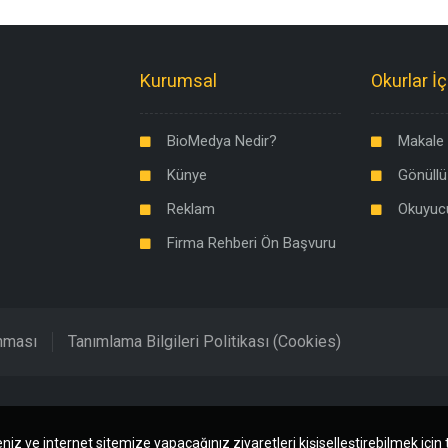
Kurumsal
Okurlar İç
BioMedya Nedir?
Makale 
Künye
Gönüllü
Reklam
Okuyuc
Firma Rehberi Ön Başvuru
unması
Tanımlama Bilgileri Politikası (Cookies)
niz ve internet sitemize yapacağınız ziyaretleri kişiselleştirebilmek için