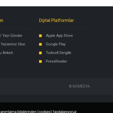
in
Dijital Platformlar
/ Yazı Gönder
Apple App Store
 Yazarımız Olun
Google Play
u Anketi
Turkcell Dergilik
PressReader
©
BIOMEDYA
 tanımlama bilgilerinden (cookies) faydalanıyoruz.