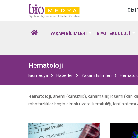
Biomedya - Biyotekno
Bizi
YAŞAM BİLİMLERİ
BİYOTEKNOLOJİ
Hematoloji
Biomedya
Haberler
Yaşam Bilimleri
Hematolo
Hematoloji
, anemi (kansızlık), kanamalar, lösemi (kan ka
rahatsızlıklar başta olmak üzere; kemik iliği, lenf sistemi ve 