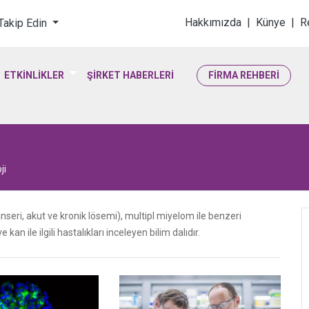
loji & Yaşam Bilimler
Hakkımızda
|
Künye
|
R
 Takip Edin
ETKİNLİKLER
ŞİRKET HABERLERİ
FİRMA REHBERİ
ji
nseri, akut ve kronik lösemi), multipl miyelom ile benzeri
kan ile ilgili hastalıkları inceleyen bilim dalıdır.