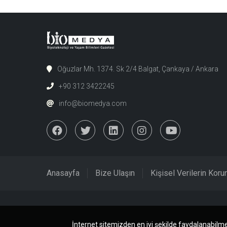
Oğuzlar Mh. 1374. Sk 2/4 Balgat, Çankaya / Ankara
+90 312 3422245
info@biomedya.com
Anasayfa
Bize Ulaşın
Kişisel Verilerin Kor
İnternet sitemizden en iyi şekilde faydalanabilme