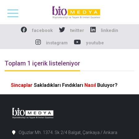
Biomedya - Biyotekno
facebook
twitter
linkedin
instagram
youtube
Toplam 1 içerik listeleniyor
Sincaplar
Sakladıkları Fındıkları
Nasıl
Buluyor?
Oğuzlar Mh. 1374. Sk 2/4 Balgat, Çankaya / Ankara