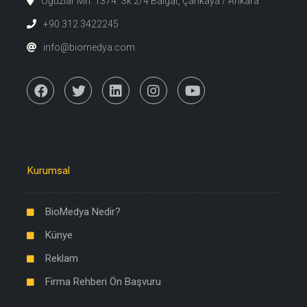
Oğuzlar Mh. 1374. Sk 2/4 Balgat, Çankaya / Ankara
+90 312 3422245
info@biomedya.com
Kurumsal
BioMedya Nedir?
Künye
Reklam
Firma Rehberi Ön Başvuru