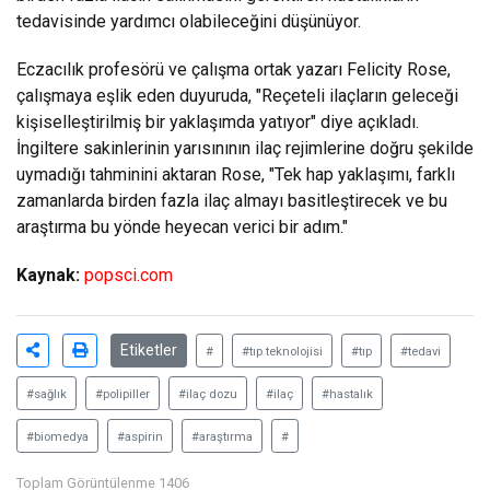
tedavisinde yardımcı olabileceğini düşünüyor.
Eczacılık profesörü ve çalışma ortak yazarı Felicity Rose,
çalışmaya eşlik eden duyuruda, "Reçeteli ilaçların geleceği
kişiselleştirilmiş bir yaklaşımda yatıyor" diye açıkladı.
İngiltere sakinlerinin yarısınının ilaç rejimlerine doğru şekilde
uymadığı tahminini aktaran Rose, "Tek hap yaklaşımı, farklı
zamanlarda birden fazla ilaç almayı basitleştirecek ve bu
araştırma bu yönde heyecan verici bir adım."
Kaynak:
popsci.com
Etiketler
#
#tıp teknolojisi
#tıp
#tedavi
#sağlık
#polipiller
#ilaç dozu
#ilaç
#hastalık
#biomedya
#aspirin
#araştırma
#
Toplam Görüntülenme 1406