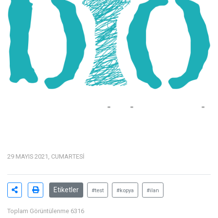
29 MAYIS 2021, CUMARTESI
Etiketler
#test
#kopya
#ilan
Toplam Görüntülenme 6316