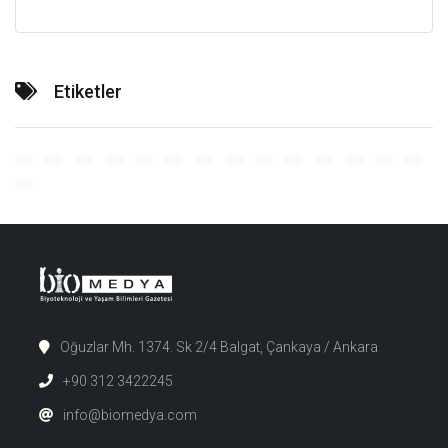
Etiketler
Oğuzlar Mh. 1374. Sk 2/4 Balgat, Çankaya / Ankara
+90 312 3422245
info@biomedya.com