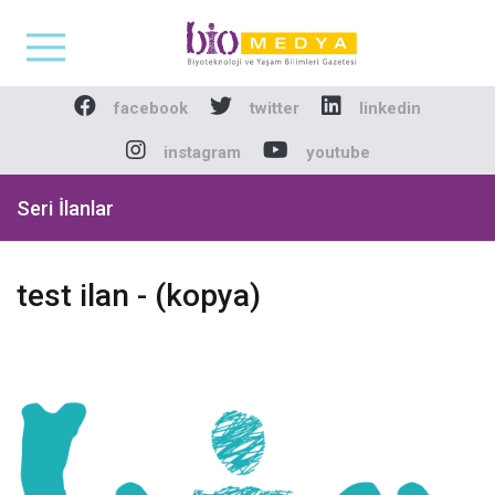
Biomedya - Biyotekno
facebook
twitter
linkedin
instagram
youtube
Seri İlanlar
test ilan - (kopya)