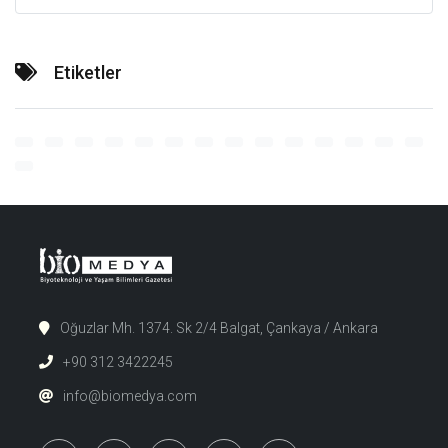
Etiketler
Oğuzlar Mh. 1374. Sk 2/4 Balgat, Çankaya / Ankara
+90 312 3422245
info@biomedya.com