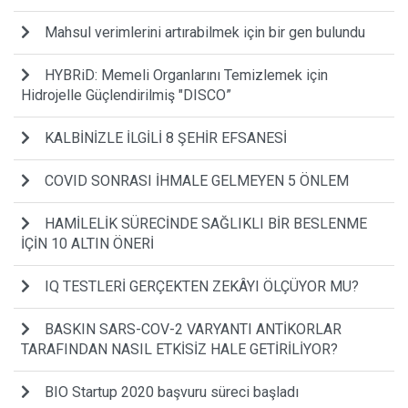
Mahsul verimlerini artırabilmek için bir gen bulundu
HYBRiD: Memeli Organlarını Temizlemek için
Hidrojelle Güçlendirilmiş "DISCO”
KALBİNİZLE İLGİLİ 8 ŞEHİR EFSANESİ
COVID SONRASI İHMALE GELMEYEN 5 ÖNLEM
HAMİLELİK SÜRECİNDE SAĞLIKLI BİR BESLENME
İÇİN 10 ALTIN ÖNERİ
IQ TESTLERİ GERÇEKTEN ZEKÂYI ÖLÇÜYOR MU?
BASKIN SARS-COV-2 VARYANTI ANTİKORLAR
TARAFINDAN NASIL ETKİSİZ HALE GETİRİLİYOR?
BIO Startup 2020 başvuru süreci başladı