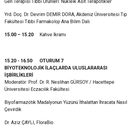
Gen Terapisi Tıbbi Ürünleri: Nükleik Asit Terapötikler
Yrd. Doç. Dr. Devrim DEMİR DORA, Akdeniz Üniversitesi Tıp
Fakültesi Tıbbi Farmakoloji Ana Bilim Dalı
15.00 – 15.20
Kahve İkramı
15.20 - 16.50 OTURUM 7
BİYOTEKNOLOJİK İLAÇLARDA ULUSLARARASI
İŞBİRLİKLERİ
Moderatör: Prof. Dr. R. Neslihan GÜRSOY / Hacettepe
Üniversitesi Eczacılık Fakültesi
Biyofarmazötik Madalyonun Yüzünü İthalattan İhracata Nasıl
Çevirdik
Dr. Aziz ÇAYLI, FloraBio