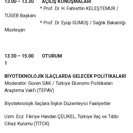
13.00 – 13.30 AÇILIŞ KONUŞMALARI
* Prof. Dr. H. Fahrettin KELEŞTEMUR /
TÜSEB Başkanı
* Prof. Dr. Eyüp GÜMÜŞ / Sağlık Bakanlığı
Müsteşarı
13.30 – 15.00 OTURUM
1
BİYOTEKNOLOJİK İLAÇLARDA GELECEK POLİTİKALARI
Moderatör: Güven SAK / Türkiye Ekonomi Politikaları
Araştırma Vakfı (TEPAV)
Biyoteknolojik İlaçlara İlişkin Düzenleyici Faaliyetler
Uzm. Ecz. Fikriye Handan ÇELİKEL, Türkiye İlaç ve Tıbbi
Cihaz Kurumu (TİTCK)