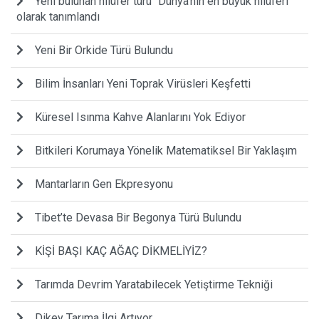
Yeni bulunan nilüfer türü “Dünya’nın en büyük nilüferi”
olarak tanımlandı
Yeni Bir Orkide Türü Bulundu
Bilim İnsanları Yeni Toprak Virüsleri Keşfetti
Küresel Isınma Kahve Alanlarını Yok Ediyor
Bitkileri Korumaya Yönelik Matematiksel Bir Yaklaşım
Mantarların Gen Ekpresyonu
Tibet’te Devasa Bir Begonya Türü Bulundu
KİŞİ BAŞI KAÇ AĞAÇ DİKMELİYİZ?
Tarımda Devrim Yaratabilecek Yetiştirme Tekniği
Dikey Tarıma İlgi Artıyor