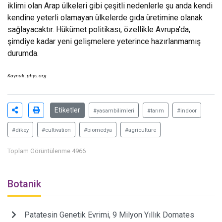
iklimi olan Arap ülkeleri gibi çeşitli nedenlerle şu anda kendi
kendine yeterli olamayan ülkelerde gıda üretimine olanak
sağlayacaktır. Hükümet politikası, özellikle Avrupa'da,
şimdiye kadar yeni gelişmelere yeterince hazırlanmamış
durumda.
Kaynak :
phys.org
Etiketler
#yasambilimleri
#tarım
#indoor
#dikey
#cultivation
#biomedya
#agriculture
Toplam Görüntülenme 4966
Botanik
Patatesin Genetik Evrimi, 9 Milyon Yıllık Domates