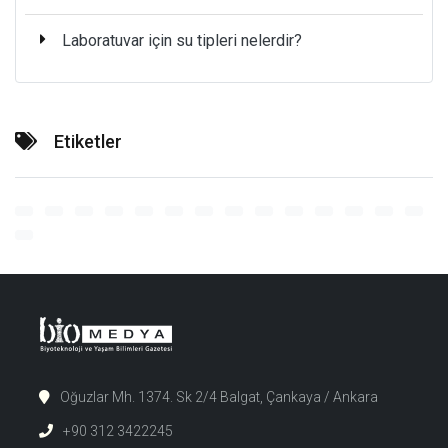
Laboratuvar için su tipleri nelerdir?
Etiketler
Oğuzlar Mh. 1374. Sk 2/4 Balgat, Çankaya / Ankara
+90 312 3422245