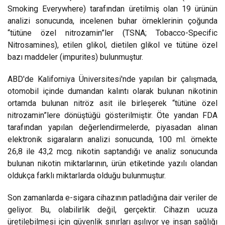
Smoking Everywhere) tarafından üretilmiş olan 19 ürünün
analizi sonucunda, incelenen buhar örneklerinin çoğunda
“tütüne özel nitrozamin”ler (TSNA; Tobacco-Specific
Nitrosamines), etilen glikol, dietilen glikol ve tütüne özel
bazı maddeler (impurites) bulunmuştur.
ABD'de Kaliforniya Üniversitesi'nde yapılan bir çalışmada,
otomobil içinde dumandan kalıntı olarak bulunan nikotinin
ortamda bulunan nitröz asit ile birleşerek “tütüne özel
nitrozamin”lere dönüştüğü gösterilmiştir. Öte yandan FDA
tarafından yapılan değerlendirmelerde, piyasadan alınan
elektronik sigaraların analizi sonucunda, 100 ml. örnekte
26,8 ile 43,2 mcg. nikotin saptandığı ve analiz sonucunda
bulunan nikotin miktarlarının, ürün etiketinde yazılı olandan
oldukça farklı miktarlarda olduğu bulunmuştur.
Son zamanlarda e-sigara cihazının patladığına dair veriler de
geliyor. Bu, olabilirlik değil, gerçektir. Cihazın ucuza
üretilebilmesi için güvenlik sınırları aşılıyor ve insan sağlığı