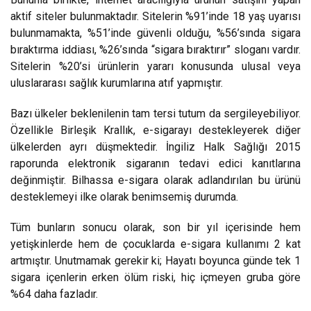
aktif siteler bulunmaktadır. Sitelerin %91’inde 18 yaş uyarısı
bulunmamakta, %51’inde güvenli olduğu, %56’sında sigara
bıraktırma iddiası, %26’sında “sigara bıraktırır” sloganı vardır.
Sitelerin %20’si ürünlerin yararı konusunda ulusal veya
uluslararası sağlık kurumlarına atıf yapmıştır.
Bazı ülkeler beklenilenin tam tersi tutum da sergileyebiliyor.
Özellikle Birleşik Krallık, e-sigarayı destekleyerek diğer
ülkelerden ayrı düşmektedir. İngiliz Halk Sağlığı 2015
raporunda elektronik sigaranın tedavi edici kanıtlarına
değinmiştir. Bilhassa e-sigara olarak adlandırılan bu ürünü
desteklemeyi ilke olarak benimsemiş durumda.
Tüm bunların sonucu olarak, son bir yıl içerisinde hem
yetişkinlerde hem de çocuklarda e-sigara kullanımı 2 kat
artmıştır. Unutmamak gerekir ki; Hayatı boyunca günde tek 1
sigara içenlerin erken ölüm riski, hiç içmeyen gruba göre
%64 daha fazladır.