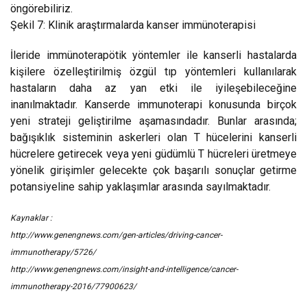
öngörebiliriz.
Şekil 7: Klinik araştırmalarda kanser immünoterapisi
İleride immünoterapötik yöntemler ile kanserli hastalarda
kişilere özelleştirilmiş özgül tıp yöntemleri kullanılarak
hastaların daha az yan etki ile iyileşebileceğine
inanılmaktadır. Kanserde immunoterapi konusunda birçok
yeni strateji geliştirilme aşamasındadır. Bunlar arasında;
bağışıklık sisteminin askerleri olan T hücelerini kanserli
hücrelere getirecek veya yeni güdümlü T hücreleri üretmeye
yönelik girişimler gelecekte çok başarılı sonuçlar getirme
potansiyeline sahip yaklaşımlar arasında sayılmaktadır.
Kaynaklar :
http://www.genengnews.com/gen-articles/driving-cancer-
immunotherapy/5726/
http://www.genengnews.com/insight-and-intelligence/cancer-
immunotherapy-2016/77900623/