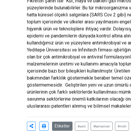
Fikrettin Şahin ise “Küf, maya ve bakteri gibi mikroo
yüzeylerinde bulunabilirler. Bu tür mikroorganizma v
hatta küresel ölçekli salgınlara (SARS Cov 2 gibi) n
toplum içerisinde ve ülkeler arası yayılmasını engell
hijyenik ürün ve teknolojilere ihtiyaç vardır. Dolayıs
epidemi ve pandemilerin dünyada kontrol altına alın
kullandığımız ürün ve yüzeylere antimikrobiyal ve an
Yeditepe Üniversitesi ve İnfinitech firması işbirli
olan bir çok antimikrobiyal ve antiviral formülasyonlar
malzemelerinin üretimi ve kullanımı amacıyla toplu
içerisinde bazı bor bileşikleri kullanılmıştır. Üretil
bakımından farklılık göstermekle beraber temel özel
göstermemesidir. Geliştirilen yeni ve uzun ömürlü a
ürünlerinin çok farklı sektörlerde kullanılması mümkü
savunma sektörlerine önemli katkılarının olacağı öngö
uluslararası patentleri alınmış ve bilimsel makaleler
Etiketler
#yerli
#tamamen
#milli