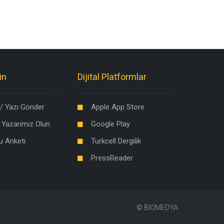
in
Dijital Platformlar
/ Yazı Gönder
Apple App Store
 Yazarımız Olun
Google Play
u Anketi
Turkcell Dergilik
PressReader
©
BIOMEDYA