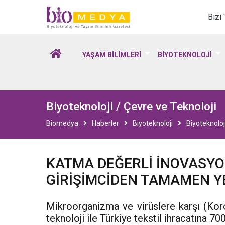
Biomedya - Biyotekno
Bizi
YAŞAM BİLİMLERİ
BİYOTEKNOLOJİ
Biyoteknoloji / Çevre ve Teknoloji
Biomedya
Haberler
Biyoteknoloji
Biyoteknoloj
KATMA DEĞERLİ İNOVASYO
GİRİŞİMCİDEN TAMAMEN YE
Mikroorganizma ve virüslere karşı (Koro
teknoloji ile Türkiye tekstil ihracatına 7