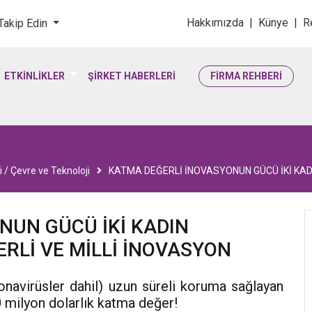
loji & Yaşam Bilimler
Hakkımızda
|
Künye
|
R
 Takip Edin
ETKİNLİKLER
ŞİRKET HABERLERİ
FİRMA REHBERİ
i / Çevre ve Teknoloji
KATMA DEĞERLİ İNOVASYONUN GÜCÜ İKİ KAD
NUN GÜCÜ İKİ KADIN
RLİ VE MİLLİ İNOVASYON
navirüsler dahil) uzun süreli koruma sağlayan
00 milyon dolarlık katma değer!