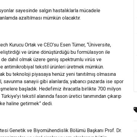
asyonlar sayesinde salgın hastalıklarla mücadele
i anlamda azaltılması mümkün olacaktır.
tech Kurucu Ortak ve CEO’su Esen Tümer, “Üniversite,
geliştirdiği ve ürüne dönüştürdüğü bu formülasyon ile
er de dahil olmak üzere geniş spektrumlu virüs ve
e antimikrobiyal tekstil ürünleri üretmek mümkün.
ak bu teknoloji piyasaya henüz yeni tanıtılmış olmasına
il, savunma sanayii gibi alanlarda; yabancı pazarda ise spor
örüşmelere başladık. Hedefimiz ihracatla birlikte 700 milyon
ürkiye’yi tekstil alanında fason üretici tanımından çıkarıp
lke haline getirmek” dedi.
sitesi Genetik ve Biyomühendislik Bölümü Başkanı Prof. Dr.