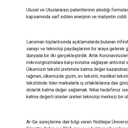
Ulusal ve Uluslararası patentlerinin alındığı formül
kapsamında sarf edilen enerjinin ve maliyetin cidd
Lansman toplantısında açıklamalarda bulunan Infini
sanayi ve teknoloji paydaşlarının bir araya gelerek 
dünyada bir ilki gerçekleştirdik. Artık Koronavirüsl
mikroorgnizmalara karşı koruma sağlayan antiviral v
Ülkemizin tekstil üretimine katma değer kazandırac
rağmen, ülkemizde giyim, ev tekstili, medikal tekst
tekstilinde lider markalarla iş ortaklıklarına dair g
dolarlık katma değer sağlamak. Nihai hedefimiz ise T
katma değerli ürünler üreten teknoloji merkezi bir ü
Ar-Ge süreçlerine dair bilgi veren Yeditepe Üniver