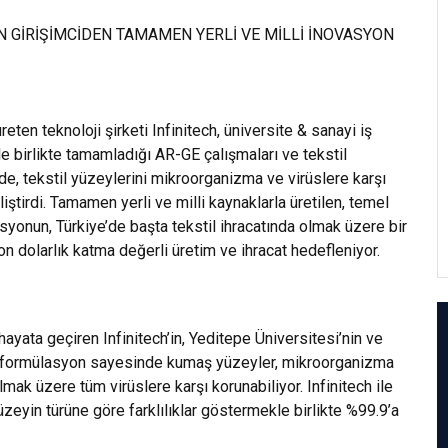
reten teknoloji şirketi Infinitech, üniversite & sanayi iş
le birlikte tamamladığı AR-GE çalışmaları ve tekstil
de, tekstil yüzeylerini mikroorganizma ve virüslere karşı
tirdi. Tamamen yerli ve milli kaynaklarla üretilen, temel
yonun, Türkiye’de başta tekstil ihracatında olmak üzere bir
on dolarlık katma değerli üretim ve ihracat hedefleniyor.
 hayata geçiren Infinitech’in, Yeditepe Üniversitesi’nin ve
irdiği formülasyon sayesinde kumaş yüzeyler, mikroorganizma
mak üzere tüm virüslere karşı korunabiliyor. Infinitech ile
zeyin türüne göre farklılıklar göstermekle birlikte %99.9’a