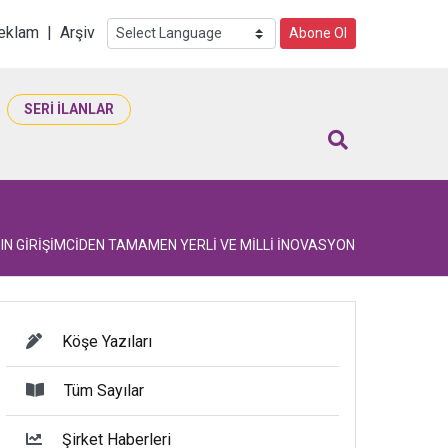
i
eklam
|
Arşiv
Abone Ol
SERİ İLANLAR
IN GİRİŞİMCİDEN TAMAMEN YERLİ VE MİLLİ İNOVASYON
Köşe Yazıları
Tüm Sayılar
Şirket Haberleri