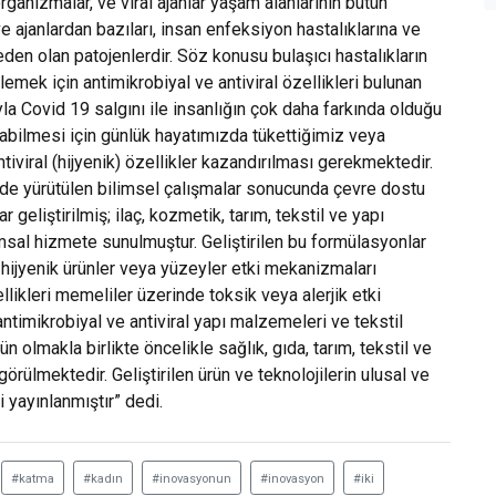
rganizmalar, ve viral ajanlar yaşam alanlarının bütün
e ajanlardan bazıları, insan enfeksiyon hastalıklarına ve
eden olan patojenlerdir. Söz konusu bulaşıcı hastalıkların
emek için antimikrobiyal ve antiviral özellikleri bulunan
ıyla Covid 19 salgını ile insanlığın çok daha farkında olduğu
abilmesi için günlük hayatımızda tükettiğimiz veya
tiviral (hijyenik) özellikler kazandırılması gerekmektedir.
ğinde yürütülen bilimsel çalışmalar sonucunda çevre dostu
 geliştirilmiş; ilaç, kozmetik, tarım, tekstil ve yapı
msal hizmete sunulmuştur. Geliştirilen bu formülasyonlar
en hijyenik ürünler veya yüzeyler etki mekanizmaları
likleri memeliler üzerinde toksik veya alerjik etki
ntimikrobiyal ve antiviral yapı malzemeleri ve tekstil
n olmakla birlikte öncelikle sağlık, gıda, tarım, tekstil ve
rülmektedir. Geliştirilen ürün ve teknolojilerin ulusal ve
i yayınlanmıştır” dedi.
#katma
#kadın
#inovasyonun
#inovasyon
#iki