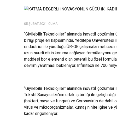
05 ŞUBAT 2021, CUMA
“Giyilebilir Teknolojiler” alanında inovatif çözümler ü
birliği projeleri kapsamında, Yeditepe Üniversitesi i
endüstrisi ile yürüttüğü ÜR-GE çalışmaları neticesin
uzun sureli etkin koruma sağlayan formülasyonu geliş
maddesi bor elementi olan patentli bu özel formülas
devrim yaratması bekleniyor. Infinitech ile 700 mily
“Giyilebilir Teknolojiler” alanında inovatif çözümleri
Tekstil Sanayicileri’nin ortak iş birliği ile gelişt
(bakteri, maya ve fungus) ve Coronavirüs de dahil ol
virüs ve mikroorganizmalar, kumaşın niteliğine ve yü
kadar engelleniyor.