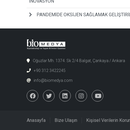
İNOVASYON
PANDEMİDE OKSİJEN SAĞLAMAK GELİŞTİRİ
Oğuzlar Mh. 1374. Sk 2/4 Balgat, Çankaya / Ankara
+90 312 3422245
info@biomedya.com
Anasayfa
Bize Ulaşın
Kişisel Verilerin Kor