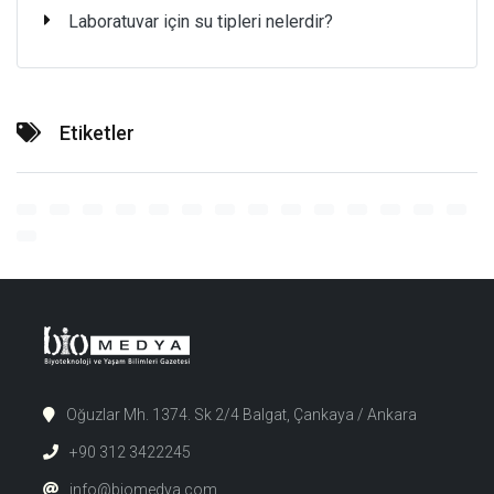
Laboratuvar için su tipleri nelerdir?
Etiketler
Oğuzlar Mh. 1374. Sk 2/4 Balgat, Çankaya / Ankara
+90 312 3422245
info@biomedya.com