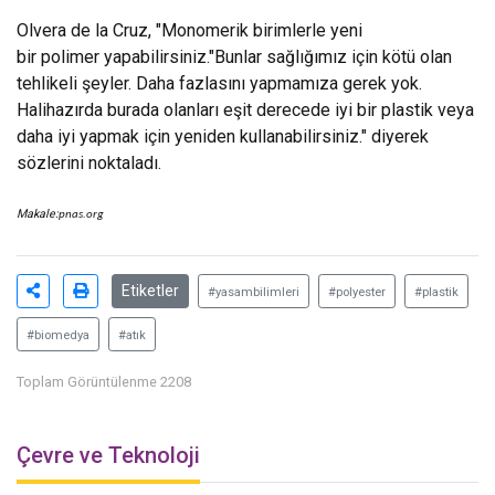
Olvera de la Cruz, "Monomerik birimlerle yeni
bir polimer yapabilirsiniz."Bunlar sağlığımız için kötü olan
tehlikeli şeyler. Daha fazlasını yapmamıza gerek yok.
Halihazırda burada olanları eşit derecede iyi bir plastik veya
daha iyi yapmak için yeniden kullanabilirsiniz." diyerek
sözlerini noktaladı.
Makale:
pnas.org
Etiketler
#yasambilimleri
#polyester
#plastik
#biomedya
#atık
Toplam Görüntülenme 2208
Çevre ve Teknoloji