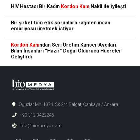
HIV Hastası Bir Kadın
Kordon
Kanı
Nakli İle İyileşti
Bir şirket tüm etik sorunlara rağmen insan
embriyosu üretmek istiyor
Kordon
Kanı
ndan Seri Üretim Kanser Avcıları:
Bilim İnsanları “Hazır” Doğal Öldürücü Hücreler
Geliştirdi
Oğuzlar Mh. 1374. Sk 2/4 Balgat, Çankaya / Ankara
+90 312 3422245
info@biomedya.com