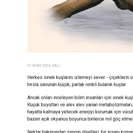
01 EKIM 2024, SALI
Herkes sinek kuşlarını izlemeyi sever - çiçeklerin ü
hırsla savunan küçük, parlak renkli bulanık kuşlar.
Ancak onları inceleyen bilim insanları için sinek kuş
Küçük boyutları ve alev alev yanan metabolizmaları,
hayatta kalmaya yetecek enerjiyi korumak için vücu
bazen açık okyanus boyunca binlerce mil göç etmeler
Nektar bakımından zengin diyetleri, bir insanı koma