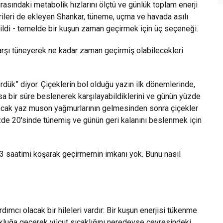
 sırasındaki metabolik hızlarını ölçtü ve günlük toplam enerji
rileri de ekleyen Shankar, tüneme, uçma ve havada asılı
bildi - temelde bir kuşun zaman geçirmek için üç seçeneği.
rşı tüneyerek ne kadar zaman geçirmiş olabilecekleri
ük” diyor. Çiçeklerin bol olduğu yazın ilk dönemlerinde,
 kısa bir süre beslenerek karşılayabildiklerini ve günün yüzde
. Ancak yaz muson yağmurlarının gelmesinden sonra çiçekler
zde 20'sinde tünemiş ve günün geri kalanını beslenmek için
3 saatimi koşarak geçirmemin imkanı yok. Bunu nasıl
rdımcı olacak bir hileleri vardır: Bir kuşun enerjisi tükenme
şukluğa geçerek vücut sıcaklığını neredeyse çevresindeki