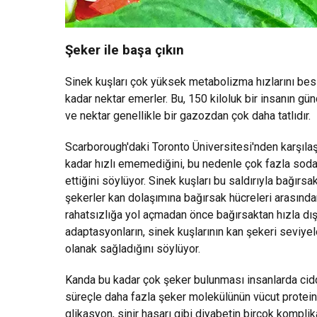
Şeker ile başa çıkın
Sinek kuşları çok yüksek metabolizma hızlarını besle
kadar nektar emerler. Bu, 150 kiloluk bir insanın g
ve nektar genellikle bir gazozdan çok daha tatlıdır.
Scarborough'daki Toronto Üniversitesi'nden karşılaş
kadar hızlı ememediğini, bu nedenle çok fazla soda
ettiğini söylüyor. Sinek kuşları bu saldırıyla bağırs
şekerler kan dolaşımına bağırsak hücreleri arasından
rahatsızlığa yol açmadan önce bağırsaktan hızla dış
adaptasyonların, sinek kuşlarının kan şekeri seviye
olanak sağladığını söylüyor.
Kanda bu kadar çok şeker bulunması insanlarda ciddi 
süreçle daha fazla şeker molekülünün vücut protein
glikasyon, sinir hasarı gibi diyabetin birçok kompl