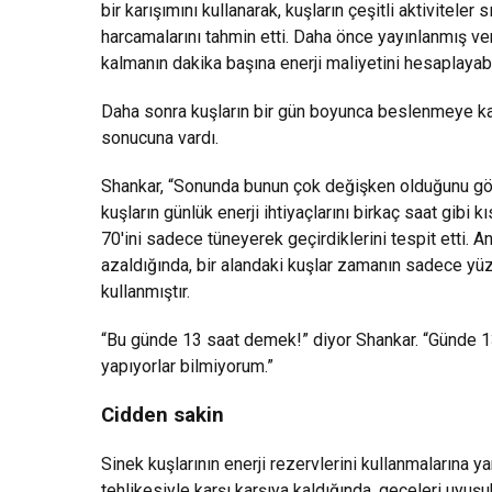
bir karışımını kullanarak, kuşların çeşitli aktiviteler
harcamalarını tahmin etti. Daha önce yayınlanmış ve
kalmanın dakika başına enerji maliyetini hesaplaya
Daha sonra kuşların bir gün boyunca beslenmeye ka
sonucuna vardı.
Shankar, “Sonunda bunun çok değişken olduğunu görd
kuşların günlük enerji ihtiyaçlarını birkaç saat gibi
70'ini sadece tüneyerek geçirdiklerini tespit etti
azaldığında, bir alandaki kuşlar zamanın sadece yü
kullanmıştır.
“Bu günde 13 saat demek!” diyor Shankar. “Günde 1
yapıyorlar bilmiyorum.”
Cidden sakin
Sinek kuşlarının enerji rezervlerini kullanmalarına ya
tehlikesiyle karşı karşıya kaldığında, geceleri uyu