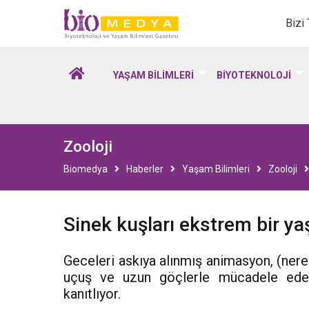
Biomedya - Biyotekno
Bizi
YAŞAM BİLİMLERİ
BİYOTEKNOLOJİ
Zooloji
Biomedya
Haberler
Yaşam Bilimleri
Zooloji
Sinek kuşları ekstrem bir yaş
Geceleri askıya alınmış animasyon, (nere
uçuş ve uzun göçlerle mücadele eden 
kanıtlıyor.