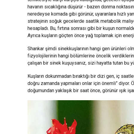
havanın sıcaklığına düşürür - bazen donma noktasın
neredeyse komada gibi görünür, uyaranlara hızlı yanı
stratejinin soğuk gecelerde saatlik metabolik maliy
hesapladı. Bu, fırtına sonrası gibi bir kuşun normal
Ayrıca kuşların göçten önce yağ toplamak için enerji
Shankar şimdi sinekkuşlarının hangi gen ürünleri ol
fizyolojilerinin hangi bölümlerine öncelik verdikleri
çalışan bir sinek kuşuysanız, sizi hayatta tutan bu 
Kuşların dokunmadan bıraktığı bir dizi gen, iç saatle
doğru zamanda yapmaları onlar için önemli” diyor. Ö
doğumundan yaklaşık bir saat önce, görünür ışık işa