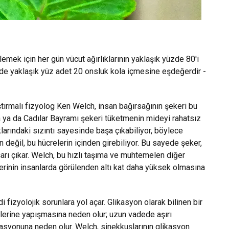
mek için her gün vücut ağırlıklarının yaklaşık yüzde 80'i
ünde yaklaşık yüz adet 20 onsluk kola içmesine eşdeğerdir -
tırmalı fizyolog Ken Welch, insan bağırsağının şekeri bu
 ya da Cadılar Bayramı şekeri tüketmenin mideyi rahatsız
aklarındaki sızıntı sayesinde başa çıkabiliyor, böylece
 değil, bu hücrelerin içinden girebiliyor. Bu sayede şeker,
arı çıkar. Welch, bu hızlı taşıma ve muhtemelen diğer
lerinin insanlarda görülenden altı kat daha yüksek olmasına
fizyolojik sorunlara yol açar. Glikasyon olarak bilinen bir
lerine yapışmasına neden olur; uzun vadede aşırı
ikasyonuna neden olur. Welch, sinekkuşlarının glikasyon