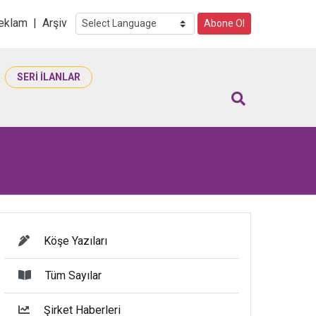
i
eklam
|
Arşiv
Abone Ol
SERİ İLANLAR
Köşe Yazıları
Tüm Sayılar
Şirket Haberleri