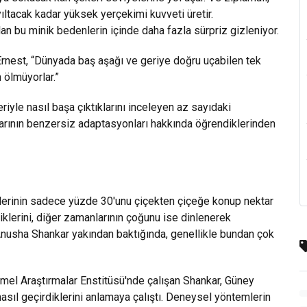
yıltacak kadar yüksek yerçekimi kuvveti üretir.
an bu minik bedenlerin içinde daha fazla sürpriz gizleniyor.
nest, “Dünyada baş aşağı ve geriye doğru uçabilen tek
n ölmüyorlar.”
eriyle nasıl başa çıktıklarını inceleyen az sayıdaki
uşlarının benzersiz adaptasyonları hakkında öğrendiklerinden
ünlerinin sadece yüzde 30'unu çiçekten çiçeğe konup nektar
diklerini, diğer zamanlarının çoğunu ise dinlenerek
 Anusha Shankar yakından baktığında, genellikle bundan çok
mel Araştırmalar Enstitüsü'nde çalışan Shankar, Güney
nasıl geçirdiklerini anlamaya çalıştı. Deneysel yöntemlerin