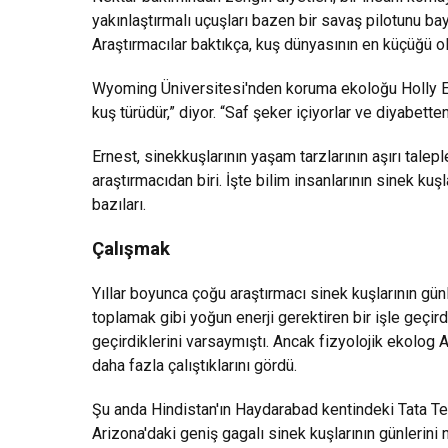
yakınlaştırmalı uçuşları bazen bir savaş pilotunu ba
Araştırmacılar baktıkça, kuş dünyasının en küçüğü ol
Wyoming Üniversitesi'nden koruma ekoloğu Holly Er
kuş türüdür,” diyor. “Saf şeker içiyorlar ve diyabette
Ernest, sinekkuşlarının yaşam tarzlarının aşırı talepl
araştırmacıdan biri. İşte bilim insanlarının sinek k
bazıları.
Çalışmak
Yıllar boyunca çoğu araştırmacı sinek kuşlarının g
toplamak gibi yoğun enerji gerektiren bir işle geçir
geçirdiklerini varsaymıştı. Ancak fizyolojik ekolog
daha fazla çalıştıklarını gördü.
Şu anda Hindistan'ın Haydarabad kentindeki Tata Te
Arizona'daki geniş gagalı sinek kuşlarının günlerini 