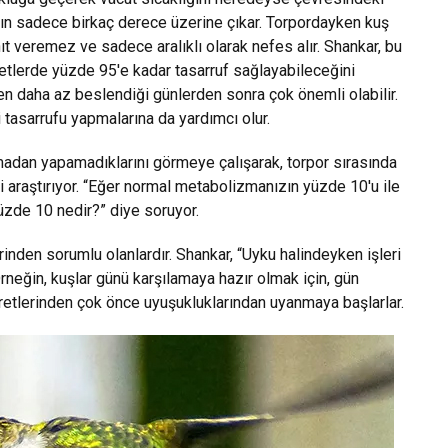
ın sadece birkaç derece üzerine çıkar. Torpordayken kuş
t veremez ve sadece aralıklı olarak nefes alır. Shankar, bu
etlerde yüzde 95'e kadar tasarruf sağlayabileceğini
den daha az beslendiği günlerden sonra çok önemli olabilir.
 tasarrufu yapmalarına da yardımcı olur.
madan yapamadıklarını görmeye çalışarak, torpor sırasında
ni araştırıyor. “Eğer normal metabolizmanızın yüzde 10'u ile
yüzde 10 nedir?” diye soruyor.
rinden sorumlu olanlardır. Shankar, “Uyku halindeyken işleri
rneğin, kuşlar günü karşılamaya hazır olmak için, gün
retlerinden çok önce uyuşukluklarından uyanmaya başlarlar.