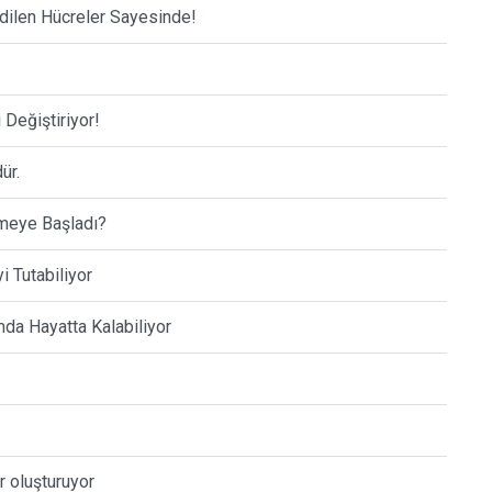
edilen Hücreler Sayesinde!
 Değiştiriyor!
ür.
emeye Başladı?
i Tutabiliyor
mda Hayatta Kalabiliyor
er oluşturuyor