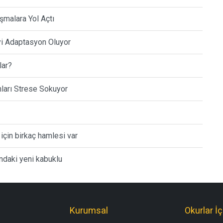
ışmalara Yol Açtı
İyi Adaptasyon Oluyor
lar?
nları Strese Sokuyor
 için birkaç hamlesi var
undaki yeni kabuklu
Kurumsal
Okurlar İç