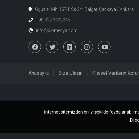
Oğuzlar Mh. 1374. Sk 2/4 Balgat, Çankaya / Ankara
+90 312 3422245
info@biomedya.com
Anasayfa
Bize Ulaşın
Kişisel Verilerin Kor
İnternet sitemizden en iyi şekilde faydalanabilme
Diled