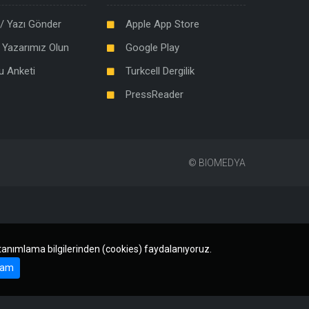
/ Yazı Gönder
Apple App Store
 Yazarımız Olun
Google Play
u Anketi
Turkcell Dergilik
PressReader
©
BIOMEDYA
 tanımlama bilgilerinden (cookies) faydalanıyoruz.
am