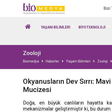
Biomedya - Biyotekno
Bizi
YAŞAM BİLİMLERİ
BİYOTEKNOLOJİ
Zooloji
Biomedya
Haberler
Yaşam Bilimleri
Zooloji
Okyanusların Dev Sırrı: Mav
Mucizesi
Doğa, en büyük canlıların hayatta k
mekanizmalar geliştirmiştir ki, bu durum