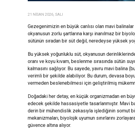
21 NISAN 2026, SALI
Gezegenimizin en büyük canlısı olan mavi balinala
okyanusun zorlu şartlarına karşı inanılmaz bir biyol
sütünün sıradan bir süt değil, neredeyse yüksek yo
Bu yüksek yoğunluklu süt, okyanusun derinliklerinde
oranı ve koyu kıvam, beslenme sırasında sütün suyu
kalmasını sağlıyor. Bu sayede, yavru mavi balina (b
verimli bir şekilde alabiliyor. Bu durum, devasa boyu
vermeden beslenebilmesi için geliştirilmiş mükemme
Doğadaki her detay, en küçük organizmadan en büy
edecek şekilde hassasiyetle tasarlanmıştır. Mavi b
derin bir mühendislik zekasıyla işlediğinin somut b
mekanizmaları, biyolojik uyumun sınırlarını zorlayar
güvence altına alıyor.