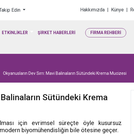
loji & Yaşam Bilimler
Hakkımızda
|
Künye
|
R
 Takip Edin
ETKİNLİKLER
ŞİRKET HABERLERİ
FİRMA REHBERİ
Okyanusların Dev Sırrı: Mavi Balinaların Sütündeki Krema Mucizesi
i Balinaların Sütündeki Krema
alması için evrimsel süreçte öyle kusursuz
 modern biyomühendisliğin bile ötesine geçer.