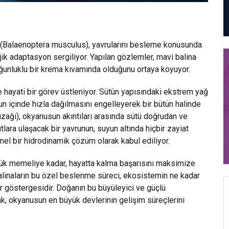
r (Balaenoptera musculus), yavrularını besleme konusunda
ojik adaptasyon sergiliyor. Yapılan gözlemler, mavi balina
ğunluklu bir krema kıvamında olduğunu ortaya koyuyor.
 hayati bir görev üstleniyor. Sütün yapısındaki ekstrem yağ
n içinde hızla dağılmasını engelleyerek bir bütün halinde
uzağı), okyanusun akıntıları arasında sütü doğrudan ve
tlara ulaşacak bir yavrunun, suyun altında hiçbir zayiat
l bir hidrodinamik çözüm olarak kabul ediliyor.
ük memeliye kadar, hayatta kalma başarısını maksimize
alinaların bu özel beslenme süreci, ekosistemin ne kadar
ir göstergesidir. Doğanın bu büyüleyici ve güçlü
ak, okyanusun en büyük devlerinin gelişim süreçlerini