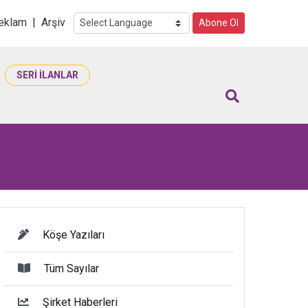
i
eklam
|
Arşiv
Abone Ol
SERİ İLANLAR
Köşe Yazıları
Tüm Sayılar
Şirket Haberleri