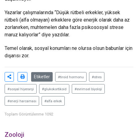
Yazarlar çalışmalarında “Düşük rütbeli erkekler, yüksek
rütbeli (alfa olmayan) erkeklere göre enerjik olarak daha az
zorlanırken, muhtemelen daha fazla psikososyal strese
maruz kalıyorlar” diye yazdılar.
Temel olarak, sosyal konumları ne olursa olsun babunlar için
dışarısı zor.
Etiketler
#tiroid hormonu
#stres
#sosyal hiyerarşi
#glukokortikoid
#evrimsel biyoloji
#enerji harcaması
#alfa erkek
Toplam Görüntülenme 1092
Zooloji