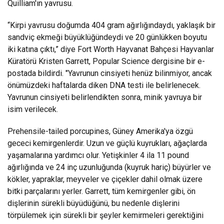
Quilliam'ın yavrusu.
“Kirpi yavrusu doğumda 404 gram ağırlığındaydı, yaklaşık bir
sandviç ekmeği büyüklüğündeydi ve 20 günlükken boyutu
iki katına çıktı,” diye Fort Worth Hayvanat Bahçesi Hayvanlar
Küratörü Kristen Garrett, Popular Science dergisine bir e-
postada bildirdi. "Yavrunun cinsiyeti henüz bilinmiyor, ancak
önümüzdeki haftalarda diken DNA testi ile belirlenecek.
Yavrunun cinsiyeti belirlendikten sonra, minik yavruya bir
isim verilecek.
Prehensile-tailed porcupines, Güney Amerika'ya özgü
gececi kemirgenlerdir. Uzun ve güçlü kuyrukları, ağaçlarda
yaşamalarına yardımcı olur. Yetişkinler 4 ila 11 pound
ağırlığında ve 24 inç uzunluğunda (kuyruk hariç) büyürler ve
kökler, yapraklar, meyveler ve çiçekler dahil olmak üzere
bitki parçalarını yerler. Garrett, tüm kemirgenler gibi, ön
dişlerinin sürekli büyüdüğünü, bu nedenle dişlerini
törpülemek için sürekli bir şeyler kemirmeleri gerektiğini