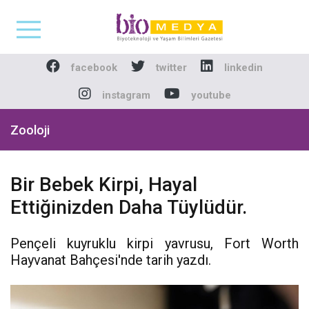
Biomedya - Biyotekno
facebook
twitter
linkedin
instagram
youtube
Zooloji
Bir Bebek Kirpi, Hayal
Ettiğinizden Daha Tüylüdür.
Pençeli kuyruklu kirpi yavrusu, Fort Worth
Hayvanat Bahçesi'nde tarih yazdı.