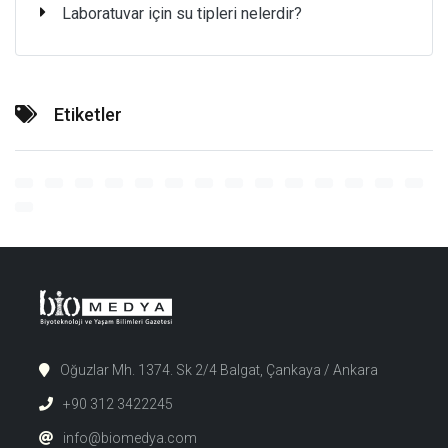
Laboratuvar için su tipleri nelerdir?
Etiketler
Oğuzlar Mh. 1374. Sk 2/4 Balgat, Çankaya / Ankara
+90 312 3422245
info@biomedya.com