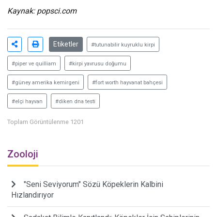
Kaynak:
popsci.com
Etiketler
#tutunabilir kuyruklu kirpi
#piper ve quilliam
#kirpi yavrusu doğumu
#güney amerika kemirgeni
#fort worth hayvanat bahçesi
#elçi hayvan
#diken dna testi
Toplam Görüntülenme 1201
Zooloji
"Seni Seviyorum" Sözü Köpeklerin Kalbini
Hızlandırıyor