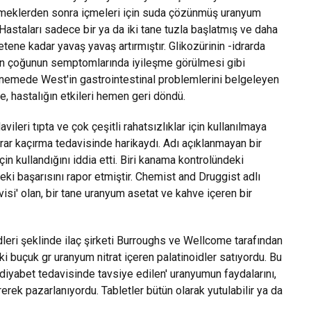
emeklerden sonra içmeleri için suda çözünmüş uranyum
 Hastaları sadece bir ya da iki tane tuzla başlatmış ve daha
tene kadar yavaş yavaş artırmıştır. Glikozürinin -idrarda
n çoğunun semptomlarında iyileşme görülmesi gibi
 denemede West'in gastrointestinal problemlerini belgeleyen
e, hastalığın etkileri hemen geri döndü.
ileri tıpta ve çok çeşitli rahatsızlıklar için kullanılmaya
drar kaçırma tedavisinde harikaydı. Adı açıklanmayan bir
çin kullandığını iddia etti. Biri kanama kontrolündeki
deki başarısını rapor etmiştir. Chemist and Druggist adlı
isi' olan, bir tane uranyum asetat ve kahve içeren bir
idleri şeklinde ilaç şirketi Burroughs ve Wellcome tarafından
i buçuk gr uranyum nitrat içeren palatinoidler satıyordu. Bu
 diyabet tedavisinde tavsiye edilen' uranyumun faydalarını,
rerek pazarlanıyordu. Tabletler bütün olarak yutulabilir ya da