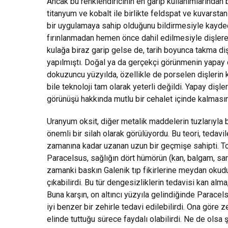
Ancak bu renklendiricinin en garip kullanımlarından b
titanyum ve kobalt ile birlikte feldspat ve kuvarstan
bir uygulamaya sahip olduğunu bildirmesiyle kayde
fırınlanmadan hemen önce dahil edilmesiyle dişlere t
kulağa biraz garip gelse de, tarih boyunca takma diş
yapılmıştı. Doğal ya da gerçekçi görünmenin yapay d
dokuzuncu yüzyılda, özellikle de porselen dişleri
bile teknoloji tam olarak yeterli değildi. Yapay diş
görünüşü hakkında mutlu bir cehalet içinde kalması
Uranyum oksit, diğer metalik maddelerin tuzlarıyla bi
önemli bir silah olarak görülüyordu. Bu teori, tedav
zamanına kadar uzanan uzun bir geçmişe sahipti. Tok
Paracelsus, sağlığın dört hümörün (kan, balgam, sa
zamanki baskın Galenik tıp fikirlerine meydan okud
çıkabilirdi. Bu tür dengesizliklerin tedavisi kan alm
Buna karşın, on altıncı yüzyıla gelindiğinde Paracelsu
iyi benzer bir zehirle tedavi edilebilirdi. Ona göre 
elinde tuttuğu sürece faydalı olabilirdi. Ne de olsa