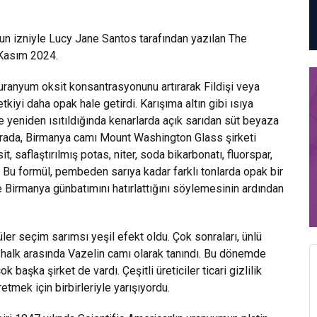
un izniyle Lucy Jane Santos tarafından yazılan The
 Kasım 2024.
uranyum oksit konsantrasyonunu artırarak Fildişi veya
tkiyi daha opak hale getirdi. Karışıma altın gibi ısıya
e yeniden ısıtıldığında kenarlarda açık sarıdan süt beyaza
 arada, Birmanya camı Mount Washington Glass şirketi
t, saflaştırılmış potas, niter, soda bikarbonatı, fluorspar,
u. Bu formül, pembeden sarıya kadar farklı tonlarda opak bir
ne Birmanya günbatımını hatırlattığını söylemesinin ardından
üler seçim sarımsı yeşil efekt oldu. Çok sonraları, ünlü
halk arasında Vazelin camı olarak tanındı. Bu dönemde
başka şirket de vardı. Çeşitli üreticiler ticari gizlilik
etmek için birbirleriyle yarışıyordu.