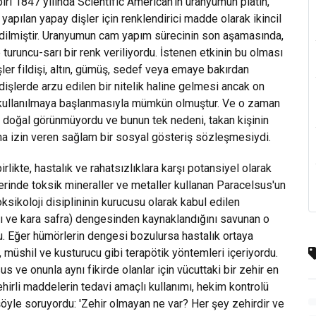
iri 1847 yılında Scientific American'ın uranyumun platin,
 yapılan yapay dişler için renklendirici madde olarak ikincil
dilmiştir. Uranyumun cam yapım sürecinin son aşamasında,
uruncu-sarı bir renk veriliyordu. İstenen etkinin bu olması
ler fildişi, altın, gümüş, sedef veya emaye bakırdan
işlerde arzu edilen bir nitelik haline gelmesi ancak on
n kullanılmaya başlanmasıyla mümkün olmuştur. Ve o zaman
ler doğal görünmüyordu ve bunun tek nedeni, takan kişinin
na izin veren sağlam bir sosyal gösteriş sözleşmesiydi.
rlikte, hastalık ve rahatsızlıklara karşı potansiyel olarak
ilerinde toksik mineraller ve metaller kullanan Paracelsus'un
sikoloji disiplininin kurucusu olarak kabul edilen
rı ve kara safra) dengesinden kaynaklandığını savunan o
u. Eğer hümörlerin dengesi bozulursa hastalık ortaya
a, müshil ve kusturucu gibi terapötik yöntemleri içeriyordu.
s ve onunla aynı fikirde olanlar için vücuttaki bir zehir en
zehirli maddelerin tedavi amaçlı kullanımı, hekim kontrolü
 şöyle soruyordu: 'Zehir olmayan ne var? Her şey zehirdir ve