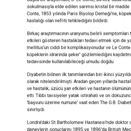
sokulmasıyla elde edilen sarımsı kristal bir madde 
Conte, 1853 yılında Paris Biyoloji Derneği'ne, köpe
hastalığı olan nefriti tetiklediğini bildirdi.
Birkaç araştırmacının uranyumu belirli semptomları te
etkileri gösteren hastalıkları tedavi etmek için de yar
mellitus'un ciddi bir komplikasyonudur ve Le Conte
köpeklerin idrarında şeker' gözlemlediğini kaydetmi
tedavisinde kullanılabileceği umudu doğdu.
Diyabetin bilinen ilk tanımlarından biri ikinci yüzyıl
olarak nitelendirilmişti. Aradan geçen yıllarda hast
ve hastalık, üzücü yan etkileri ve hastanın ölümünü
etti. Tıbbi tavsiyeler yatak istirahati ve on dokuzu
'başvuru üzerine numune' vaat eden The G.B. Diabetes
sınırlıydı.
Londra'daki St Bartholomew Hastanesi'nde doktor o
deneylerin sonuçlarını 1895 ve 1896'da British Medi