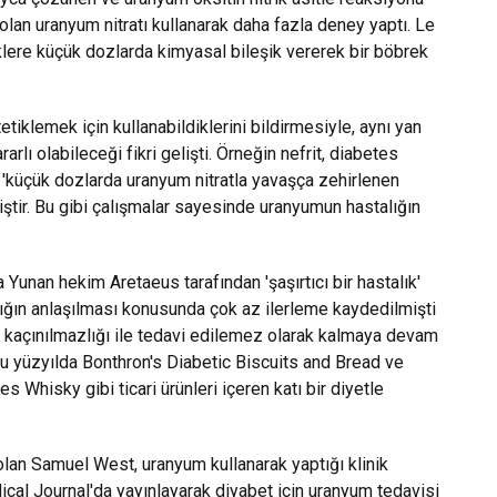
olan uranyum nitratı kullanarak daha fazla deney yaptı. Le
klere küçük dozlarda kimyasal bileşik vererek bir böbrek
tiklemek için kullanabildiklerini bildirmesiyle, aynı yan
arlı olabileceği fikri gelişti. Örneğin nefrit, diabetes
 'küçük dozlarda uranyum nitratla yavaşça zehirlenen
ştir. Bu gibi çalışmalar sayesinde uranyumun hastalığın
da Yunan hekim Aretaeus tarafından 'şaşırtıcı bir hastalık'
alığın anlaşılması konusunda çok az ilerleme kaydedilmişti
n kaçınılmazlığı ile tedavi edilemez olarak kalmaya devam
ncu yüzyılda Bonthron's Diabetic Biscuits and Bread ve
 Whisky gibi ticari ürünleri içeren katı bir diyetle
lan Samuel West, uranyum kullanarak yaptığı klinik
cal Journal'da yayınlayarak diyabet için uranyum tedavisi