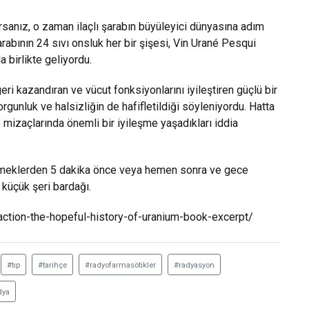
sanız, o zaman ilaçlı şarabın büyüleyici dünyasına adım
rabının 24 sıvı onsluk her bir şişesi, Vin Urané Pesqui
a birlikte geliyordu.
ri kazandıran ve vücut fonksiyonlarını iyileştiren güçlü bir
orgunluk ve halsizliğin de hafifletildiği söyleniyordu. Hatta
mizaçlarında önemli bir iyileşme yaşadıkları iddia
 “Yemeklerden 5 dakika önce veya hemen sonra ve gece
küçük şeri bardağı.
ction-the-hopeful-history-of-uranium-book-excerpt/
#tıp
#tarihçe
#radyofarmasötikler
#radyasyon
dya