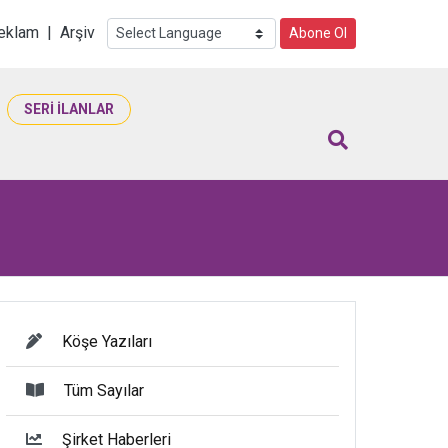
i
eklam
|
Arşiv
Abone Ol
SERİ İLANLAR
Köşe Yazıları
Tüm Sayılar
Şirket Haberleri