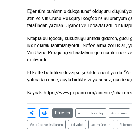
Eğer tüm bunların oldukça tuhaf olduğunu düşünüyor
atın ve Vin Urané Pesqui'yi keşfedin! Bu uranyum şa
tarafından yazılan Diyabet ve Tedavisi adlı bir kitapl
Kitapta bu içecek, susuzluğu anında gideren, gücü ge
iksir olarak tanımlanıyordu. Nefes alma zorlukları, y
Vin Urané Pesqui içen hastaların görünümlerinde ve 
ediliyordu.
Etikette belirtilen dozaj şu şekilde öneriliyordu:
yatmadan önce, suyla birlikte veya susuz, günde üç 
Kaynak:
https://www.popsci.com/science/chain-rea
Etiketler
#zehir toksikoloji
#uranyum
#endüstriyel kullanım
#diyabet
#cam üretimi
#biome