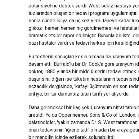
potansiyeline destek verdi. West sekiz hastaya y
tuzlarından oluşan bir tedavi programı uygulamıştır.
sonra günde iki ya da üç kez yirmi taneye kadar tüke
glikoz- hemen hemen hiç görülmemesi ve hastaları
dramatik etkiler rapor edilmiştir. Bununla birlikte,
bazı hastalar vardı ve tedavi herkes için kesildiğind
Bu testlerin sonuçları kesin olmasa da, uranyum tedav
devam etti. Buffalo'lu bir Dr. Cook'a göre uranyum i
doktor, 1880 yılında bir mide ülserini tedavi etmek i
başarısını, diğeri ise tüketim hastalarının tedavisin
eczacılık dergisinde, 'kafayı üşütmenin en son tedav
enfiye, bir tür dumansız tütün tarifi yer alıyordu.
Daha geleneksel bir ilaç şekli, uranyum nitrat tablo
üretildi. Ya da Oppenheimer, Sons & Co of London, ik
palatinoidler, 'yakın zamanda Dr. S. West tarafından
onun tedavisinin 'iğrenç tadı' olmadan bir araya geti
bir mendilin içinde ezilerek solunabilirdi.