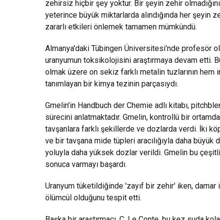
zehirsiz hiçbir şey yoktur. Bir şeyin zehir olmadığın
yeterince büyük miktarlarda alındığında her şeyin ze
zararlı etkileri önlemek tamamen mümkündü.
Almanya'daki Tübingen Üniversitesi'nde profesör ol
uranyumun toksikolojisini araştırmaya devam etti. B
olmak üzere on sekiz farklı metalin tuzlarının hem i
tanımlayan bir kimya tezinin parçasıydı.
Gmelin'in Handbuch der Chemie adlı kitabı, pitchble
sürecini anlatmaktadır. Gmelin, kontrollü bir ortamd
tavşanlara farklı şekillerde ve dozlarda verdi. İki k
ve bir tavşana mide tüpleri aracılığıyla daha büyük 
yoluyla daha yüksek dozlar verildi. Gmelin bu çeşitl
sonuca varmayı başardı.
Uranyum tüketildiğinde 'zayıf bir zehir' iken, damar
ölümcül olduğunu tespit etti.
Başka bir araştırmacı, C. Le Conte, bu kez suda kol