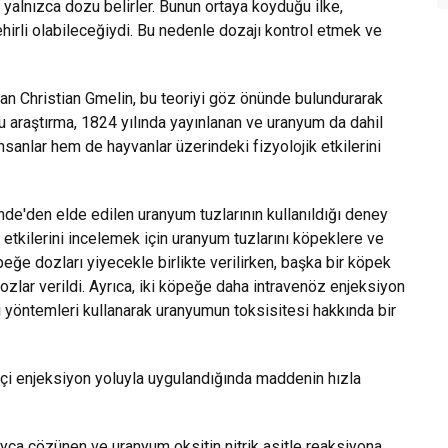
ı yalnızca dozu belirler. Bunun ortaya koyduğu ilke,
hirli olabileceğiydi. Bu nedenle dozajı kontrol etmek ve
an Christian Gmelin, bu teoriyi göz önünde bulundurarak
u araştırma, 1824 yılında yayınlanan ve uranyum da dahil
nsanlar hem de hayvanlar üzerindeki fizyolojik etkilerini
nde'den elde edilen uranyum tuzlarının kullanıldığı deney
a etkilerini incelemek için uranyum tuzlarını köpeklere ve
öpeğe dozları yiyecekle birlikte verilirken, başka bir köpek
dozlar verildi. Ayrıca, iki köpeğe daha intravenöz enjeksiyon
i yöntemleri kullanarak uranyumun toksisitesi hakkında bir
 içi enjeksiyon yoluyla uygulandığında maddenin hızla
ayca çözünen ve uranyum oksitin nitrik asitle reaksiyona