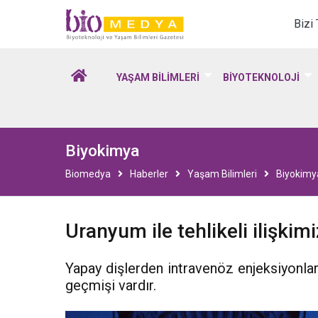
Biomedya - Biyotekno
Bizi
YAŞAM BİLİMLERİ
BİYOTEKNOLOJİ
Biyokimya
Biomedya
Haberler
Yaşam Bilimleri
Biyokimy
Uranyum ile tehlikeli ilişkimi
Yapay dişlerden intravenöz enjeksiyonlara
geçmişi vardır.