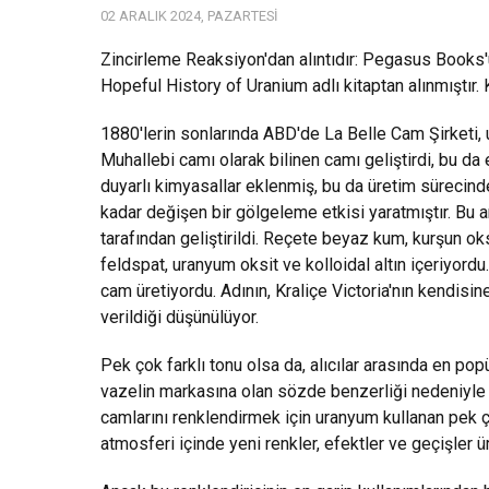
02 ARALIK 2024, PAZARTESI
Zincirleme Reaksiyon'dan alıntıdır: Pegasus Books'
Hopeful History of Uranium adlı kitaptan alınmıştır.
1880'lerin sonlarında ABD'de La Belle Cam Şirketi, 
Muhallebi camı olarak bilinen camı geliştirdi, bu da e
duyarlı kimyasallar eklenmiş, bu da üretim sürecind
kadar değişen bir gölgeleme etkisi yaratmıştır. Bu
tarafından geliştirildi. Reçete beyaz kum, kurşun oksi
feldspat, uranyum oksit ve kolloidal altın içeriyord
cam üretiyordu. Adının, Kraliçe Victoria'nın kendisi
verildiği düşünülüyor.
Pek çok farklı tonu olsa da, alıcılar arasında en pop
vazelin markasına olan sözde benzerliği nedeniyle 
camlarını renklendirmek için uranyum kullanan pek çok 
atmosferi içinde yeni renkler, efektler ve geçişler ür