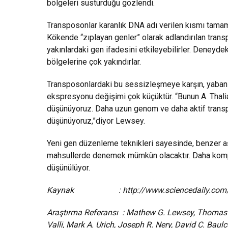
bölgeleri susturduğu gözlendi.
Transposonlar karanlık DNA adı verilen kısmı tama
Kökende “zıplayan genler” olarak adlandırılan tran
yakınlardaki gen ifadesini etkileyebilirler. Deneyde
bölgelerine çok yakındırlar.
Transposonlardaki bu sessizleşmeye karşın, yabani b
ekspresyonu değişimi çok küçüktür. “Bunun A. Tha
düşünüyoruz. Daha uzun genom ve daha aktif transpo
düşünüyoruz,”diyor Lewsey.
Yeni gen düzenleme teknikleri sayesinde, benzer a
mahsullerde denemek mümkün olacaktır. Daha komple
düşünülüyor.
Kaynak :
http://www.sciencedaily.co
Araştırma Referansı :
Mathew G. Lewsey, Thomas J.
Valli, Mark A. Urich, Joseph R. Nery, David C. Bau