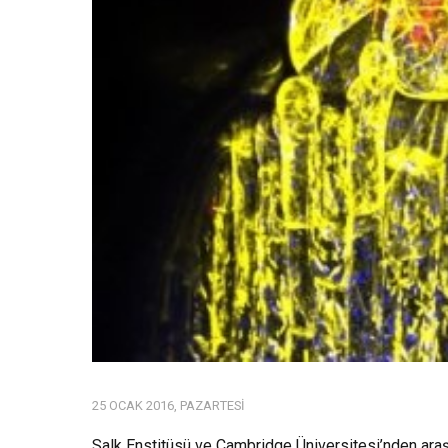
25 OCAK 2016, PAZARTESI
Salk Enstitüsü ve Cambridge Üniversitesi’nden araş