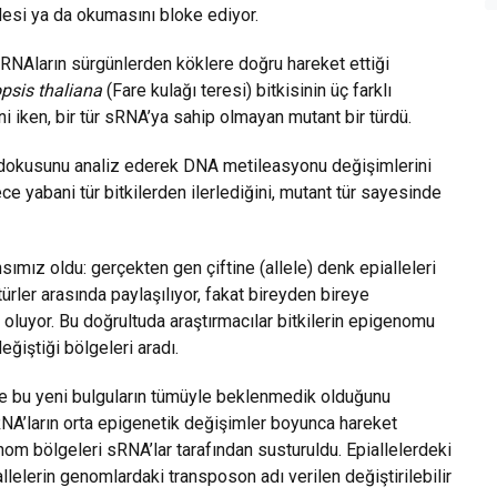
desi ya da okumasını bloke ediyor.
RNAların sürgünlerden köklere doğru hareket ettiği
psis thaliana
(Fare kulağı teresi) bitkisinin üç farklı
i iken, bir tür sRNA’ya sahip olmayan mutant bir türdü.
 dokusunu analiz ederek DNA metileasyonu değişimlerini
e yabani tür bitkilerden ilerlediğini, mutant tür sayesinde
mız oldu: gerçekten gen çiftine (allele) denk epialleleri
türler arasında paylaşılıyor, fakat bireyden bireye
oluyor. Bu doğrultuda araştırmacılar bitkilerin epigenomu
ğiştiği bölgeleri aradı.
e bu yeni bulguların tümüyle beklenmedik olduğunu
sRNA’ların orta epigenetik değişimler boyunca hareket
om bölgeleri sRNA’lar tarafından susturuldu. Epiallelerdeki
llelerin genomlardaki transposon adı verilen değiştirilebilir