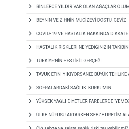
BİNLERCE YILDIR VAR OLAN AĞAÇLAR ÖLÜ
BEYNİN VE ZİHNİN MUCİZEVİ DOSTU: CEVİZ
COVID-19 VE HASTALIK HAKKINDA DİKKAT
HASTALIK RİSKLERİ NE YEDİĞİNİZİN TAKİBİN
TÜRKİYE’NİN PESTİSİT GERÇEĞİ
TAVUK ETİNİ YIKIYORSANIZ BÜYÜK TEHLİKE 
SOFRALARDAKİ SAĞLIK: KURKUMIN
YÜKSEK YAĞLI DİYETLER FARELERDE ‘YEMEĞ
ÜLKE NÜFUSU ARTARKEN SEBZE ÜRETİM AL
Çiğ sebze ve salata sağlık riski taşıyabilir mi?