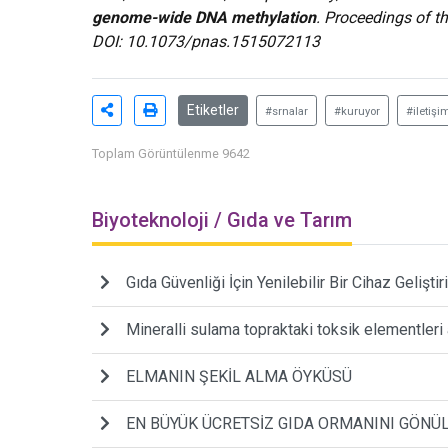
genome-wide DNA methylation
. Proceedings of t
DOI:
10.1073/pnas.1515072113
Etiketler
#srnalar
#kuruyor
#iletişi
Toplam Görüntülenme 9642
Biyoteknoloji / Gıda ve Tarım
Gıda Güvenliği İçin Yenilebilir Bir Cihaz Geliştiri
Mineralli sulama topraktaki toksik elementleri a
ELMANIN ŞEKİL ALMA ÖYKÜSÜ
EN BÜYÜK ÜCRETSİZ GIDA ORMANINI GÖNÜ