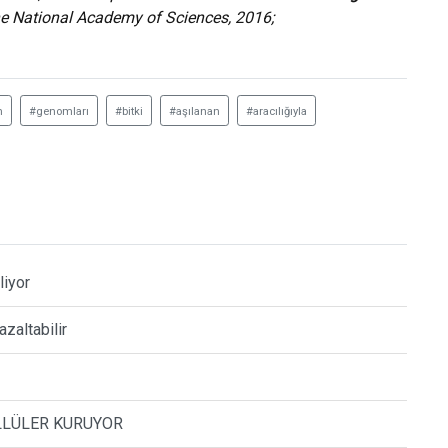
he National Academy of Sciences, 2016;
m
#genomları
#bitki
#aşılanan
#aracılığıyla
liyor
zaltabilir
LLÜLER KURUYOR