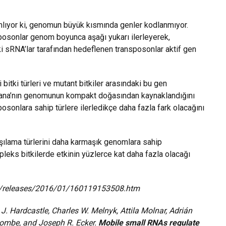
mlıyor ki, genomun büyük kısmında genler kodlanmıyor.
sposonlar genom boyunca aşağı yukarı ilerleyerek,
ki sRNA’lar tarafından hedeflenen transposonlar aktif gen
itki türleri ve mutant bitkiler arasındaki bu gen
liana’nın genomunun kompakt doğasından kaynaklandığını
sonlara sahip türlere ilerledikçe daha fazla fark olacağını
şılama türlerini daha karmaşık genomlara sahip
ks bitkilerde etkinin yüzlerce kat daha fazla olacağı
m/releases/2016/01/160119153508.htm
 Hardcastle, Charles W. Melnyk, Attila Molnar, Adrián
lcombe, and Joseph R. Ecker.
Mobile small RNAs regulate