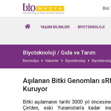
Biomedya - Biyotekno
Bizi
YAŞAM BİLİMLERİ
BİYOTEKNOLOJİ
Biyoteknoloji / Gıda ve Tarım
Biomedya
Haberler
Biyoteknoloji
Biyoteknoloj
Aşılanan Bitki Genomları sRNA
Kuruyor
Bitki aşılamanın tarihi 3000 yıl öncesi
Çin’den, eski Yunanistan’a kadar insa