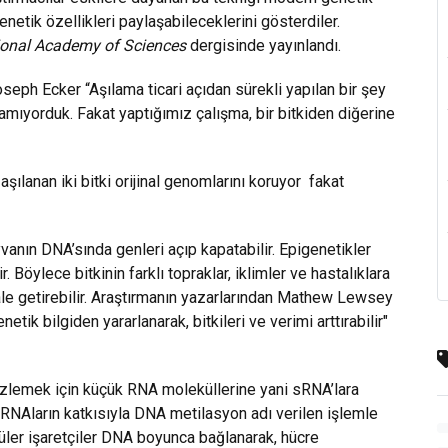
genetik özellikleri paylaşabileceklerini gösterdiler.
ional Academy of Sciences
dergisinde yayınlandı.
eph Ecker “Aşılama ticari açıdan sürekli yapılan bir şey
lamıyorduk. Fakat yaptığımız çalışma, bir bitkiden diğerine
aşılanan iki bitki orijinal genomlarını koruyor fakat
vanın DNA’sında genleri açıp kapatabilir. Epigenetikler
. Böylece bitkinin farklı topraklar, iklimler ve hastalıklara
hale getirebilir. Araştırmanın yazarlarından Mathew Lewsey
etik bilgiden yararlanarak, bitkileri ve verimi arttırabilir"
 izlemek için küçük RNA moleküllerine yani sRNA’lara
 sRNAların katkısıyla DNA metilasyon adı verilen işlemle
ler işaretçiler DNA boyunca bağlanarak, hücre