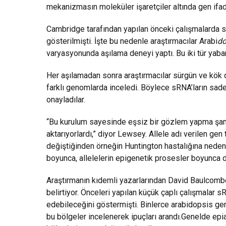
mekanizmasın moleküler işaretçiler altında gen ifa
Cambridge tarafından yapılan önceki çalışmalarda s
gösterilmişti. İşte bu nedenle araştırmacılar Arabi
do
varyasyonunda aşılama deneyi yaptı. Bu iki tür yaban
Her aşılamadan sonra araştırmacılar sürgün ve kök
farklı genomlarda inceledi. Böylece sRNA’ların sadec
onayladılar.
“Bu kurulum sayesinde eşsiz bir gözlem yapma şansı
aktarıyorlardı,” diyor Lewsey. Allele adı verilen gen 
değiştiğinden örneğin Huntington hastalığına neden 
boyunca, allelelerin epigenetik prosesler boyunca de
Araştırmanın kıdemli yazarlarından David Baulcomb
belirtiyor. Önceleri yapılan küçük çaplı çalışmalar 
edebileceğini göstermişti. Binlerce arabidopsis gen
bu bölgeler incelenerek ipuçları arandı.Genelde epia