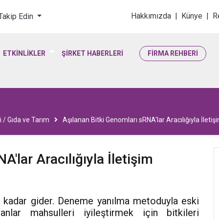
loji & Yaşam Bilimler
Hakkımızda
|
Künye
|
R
 Takip Edin
ETKİNLİKLER
ŞİRKET HABERLERİ
FİRMA REHBERİ
i / Gıda ve Tarım
Aşılanan Bitki Genomları sRNA'lar Aracılığıyla İleti
'lar Aracılığıyla İletişim
ne kadar gider. Deneme yanılma metoduyla eski
nlar mahsulleri iyileştirmek için bitkileri