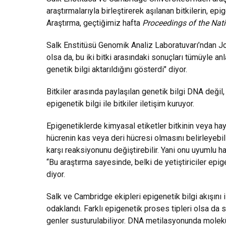
araştırmalarıyla birleştirerek aşılanan bitkilerin, epi
Araştırma, geçtiğimiz hafta
Proceedings of the Nat
Salk Enstitüsü Genomik Analiz Laboratuvarı’ndan Jos
olsa da, bu iki bitki arasındaki sonuçları tümüyle an
genetik bilgi aktarıldığını gösterdi" diyor.
Bitkiler arasında paylaşılan genetik bilgi DNA değil, 
epigenetik bilgi ile bitkiler iletişim kuruyor.
Epigenetiklerde kimyasal etiketler bitkinin veya hay
hücrenin kas veya deri hücresi olmasını belirleyebilir
karşı reaksiyonunu değiştirebilir. Yani onu uyumlu 
“Bu araştırma sayesinde, belki de yetiştiriciler epigen
diyor.
Salk ve Cambridge ekipleri epigenetik bilgi akışını
odaklandı. Farklı epigenetik proses tipleri olsa da
genler susturulabiliyor. DNA metilasyonunda molekü