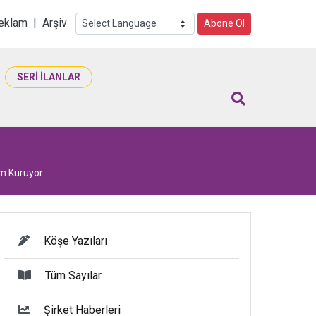
i
eklam
|
Arşiv
Abone Ol
SERİ İLANLAR
şim Kuruyor
Köşe Yazıları
Tüm Sayılar
Şirket Haberleri