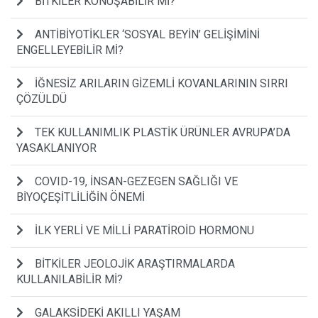
BİTKİLER KONUŞABİLİR Mİ?
ANTİBİYOTİKLER ‘SOSYAL BEYİN’ GELİŞİMİNİ
ENGELLEYEBİLİR Mİ?
İĞNESİZ ARILARIN GİZEMLİ KOVANLARININ SIRRI
ÇÖZÜLDÜ
TEK KULLANIMLIK PLASTİK ÜRÜNLER AVRUPA’DA
YASAKLANIYOR
COVID-19, İNSAN-GEZEGEN SAĞLIĞI VE
BİYOÇEŞİTLİLİĞİN ÖNEMİ
İLK YERLİ VE MİLLİ PARATİROİD HORMONU
BİTKİLER JEOLOJİK ARAŞTIRMALARDA
KULLANILABİLİR Mİ?
GALAKSİDEKİ AKILLI YAŞAM