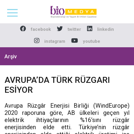
Biomedya - Biyotekno
facebook
twitter
linkedin
instagram
youtube
Arşiv
AVRUPA’DA TÜRK RÜZGARI
ESİYOR
Avrupa Rüzgâr Enerjisi Birliği (WindEurope)
2020 raporuna göre, AB ülkeleri geçen yıl
elektrik ihtiyaçlarının %16’sını rüzgâr
enerjisinden elde etti. Türkiye’nin rüzgâr