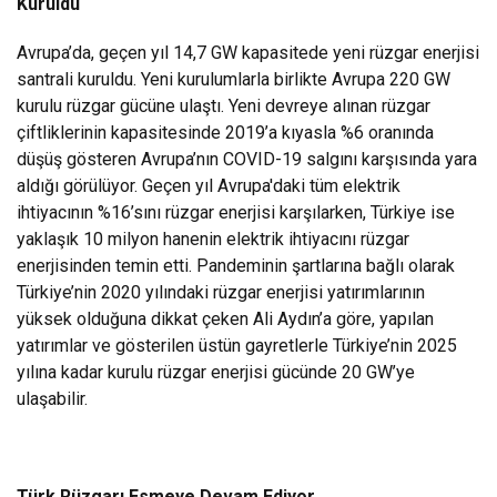
Kuruldu
Avrupa’da, geçen yıl 14,7 GW kapasitede yeni rüzgar enerjisi
santrali kuruldu. Yeni kurulumlarla birlikte Avrupa 220 GW
kurulu rüzgar gücüne ulaştı. Yeni devreye alınan rüzgar
çiftliklerinin kapasitesinde 2019’a kıyasla %6 oranında
düşüş gösteren Avrupa’nın COVID-19 salgını karşısında yara
aldığı görülüyor. Geçen yıl Avrupa'daki tüm elektrik
ihtiyacının %16’sını rüzgar enerjisi karşılarken, Türkiye ise
yaklaşık 10 milyon hanenin elektrik ihtiyacını rüzgar
enerjisinden temin etti. Pandeminin şartlarına bağlı olarak
Türkiye’nin 2020 yılındaki rüzgar enerjisi yatırımlarının
yüksek olduğuna dikkat çeken Ali Aydın’a göre, yapılan
yatırımlar ve gösterilen üstün gayretlerle Türkiye’nin 2025
yılına kadar kurulu rüzgar enerjisi gücünde 20 GW’ye
ulaşabilir.
Türk Rüzgarı Esmeye Devam Ediyor