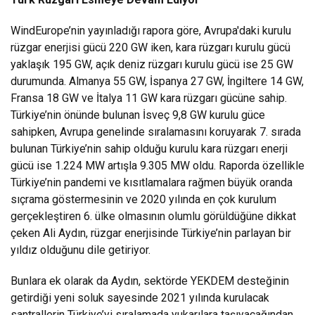
WindEurope’nin yayınladığı rapora göre, Avrupa'daki kurulu
rüzgar enerjisi gücü 220 GW iken, kara rüzgarı kurulu gücü
yaklaşık 195 GW, açık deniz rüzgarı kurulu gücü ise 25 GW
durumunda. Almanya 55 GW, İspanya 27 GW, İngiltere 14 GW,
Fransa 18 GW ve İtalya 11 GW kara rüzgarı gücüne sahip.
Türkiye’nin önünde bulunan İsveç 9,8 GW kurulu güce
sahipken, Avrupa genelinde sıralamasını koruyarak 7. sırada
bulunan Türkiye’nin sahip olduğu kurulu kara rüzgarı enerji
gücü ise 1.224 MW artışla 9.305 MW oldu. Raporda özellikle
Türkiye’nin pandemi ve kısıtlamalara rağmen büyük oranda
sıçrama göstermesinin ve 2020 yılında en çok kurulum
gerçekleştiren 6. ülke olmasının olumlu görüldüğüne dikkat
çeken Ali Aydın, rüzgar enerjisinde Türkiye’nin parlayan bir
yıldız olduğunu dile getiriyor.
Bunlara ek olarak da Aydın, sektörde YEKDEM desteğinin
getirdiği yeni soluk sayesinde 2021 yılında kurulacak
santrallerin Türkiye’yi sıralamada yukarılara taşıyacağından