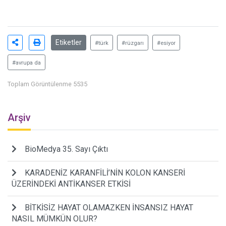
Etiketler
#türk
#rüzgarı
#esiyor
#avrupa da
Toplam Görüntülenme 5535
Arşiv
BioMedya 35. Sayı Çıktı
KARADENİZ KARANFİLİ’NİN KOLON KANSERİ
ÜZERİNDEKİ ANTİKANSER ETKİSİ
BİTKİSİZ HAYAT OLAMAZKEN İNSANSIZ HAYAT
NASIL MÜMKÜN OLUR?