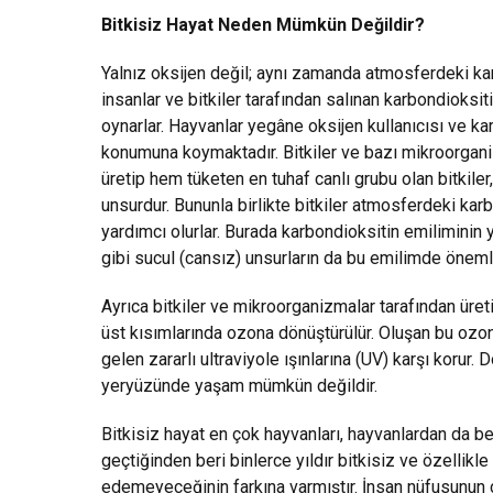
Bitkisiz Hayat Neden Mümkün Değildir?
Yalnız oksijen değil; aynı zamanda atmosferdeki kar
insanlar ve bitkiler tarafından salınan karbondioksi
oynarlar. Hayvanlar yegâne oksijen kullanıcısı ve kar
konumuna koymaktadır. Bitkiler ve bazı mikroorgani
üretip hem tüketen en tuhaf canlı grubu olan bitkiler,
unsurdur. Bununla birlikte bitkiler atmosferdeki kar
yardımcı olurlar. Burada karbondioksitin emiliminin 
gibi sucul (cansız) unsurların da bu emilimde öneml
Ayrıca bitkiler ve mikroorganizmalar tarafından üreti
üst kısımlarında ozona dönüştürülür. Oluşan bu ozo
gelen zararlı ultraviyole ışınlarına (UV) karşı korur
yeryüzünde yaşam mümkün değildir.
Bitkisiz hayat en çok hayvanları, hayvanlardan da bel
geçtiğinden beri binlerce yıldır bitkisiz ve özellikl
edemeyeceğinin farkına varmıştır. İnsan nüfusunun ço