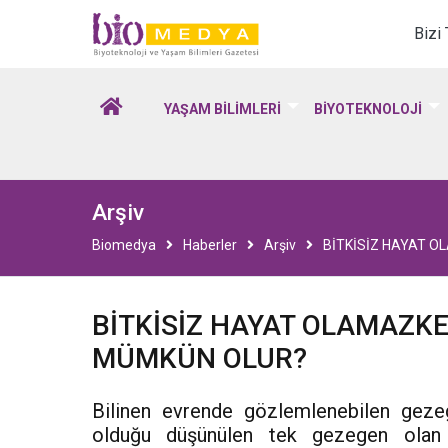
Biomedya - Biyotekno
Bizi
YAŞAM BİLİMLERİ
BİYOTEKNOLOJİ
Arşiv
Biomedya
Haberler
Arşiv
BİTKİSİZ HAYAT O
BİTKİSİZ HAYAT OLAMAZKE
MÜMKÜN OLUR?
Bilinen evrende gözlemlenebilen geze
olduğu düşünülen tek gezegen olan 