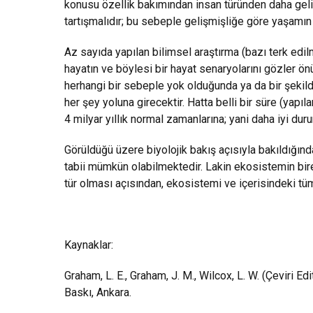
konusu özellik bakımından insan türünden daha geliş
tartışmalıdır; bu sebeple gelişmişliğe göre yaşamın
Az sayıda yapılan bilimsel araştırma (bazı terk edil
hayatın ve böylesi bir hayat senaryolarını gözler önü
herhangi bir sebeple yok olduğunda ya da bir şekil
her şey yoluna girecektir. Hatta belli bir süre (yapı
4 milyar yıllık normal zamanlarına; yani daha iyi dur
Görüldüğü üzere biyolojik bakış açısıyla bakıldığı
tabii mümkün olabilmektedir. Lakin ekosistemin bire
tür olması açısından, ekosistemi ve içerisindeki t
Kaynaklar:
Graham, L. E., Graham, J. M., Wilcox, L. W. (Çeviri Edit
Baskı, Ankara.