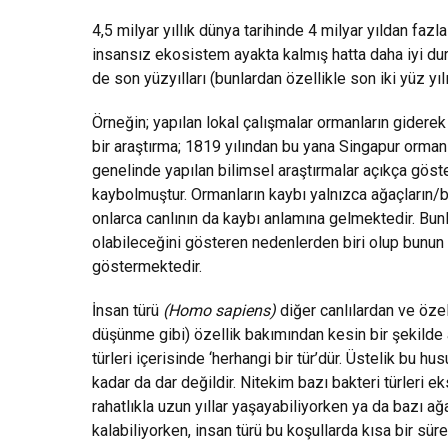
4,5 milyar yıllık dünya tarihinde 4 milyar yıldan faz
insansız ekosistem ayakta kalmış hatta daha iyi duru
de son yüzyılları (bunlardan özellikle son iki yüz yıl
Örneğin; yapılan lokal çalışmalar ormanların gidere
bir araştırma; 1819 yılından bu yana Singapur orma
genelinde yapılan bilimsel araştırmalar açıkça göste
kaybolmuştur. Ormanların kaybı yalnızca ağaçların/b
onlarca canlının da kaybı anlamına gelmektedir. Bun
olabileceğini gösteren nedenlerden biri olup bunun y
göstermektedir.
İnsan türü
(Homo sapiens)
diğer canlılardan ve özel
düşünme gibi) özellik bakımından kesin bir şekilde 
türleri içerisinde ‘herhangi bir tür’dür. Üstelik bu 
kadar da dar değildir. Nitekim bazı bakteri türleri e
rahatlıkla uzun yıllar yaşayabiliyorken ya da bazı a
kalabiliyorken, insan türü bu koşullarda kısa bir sür