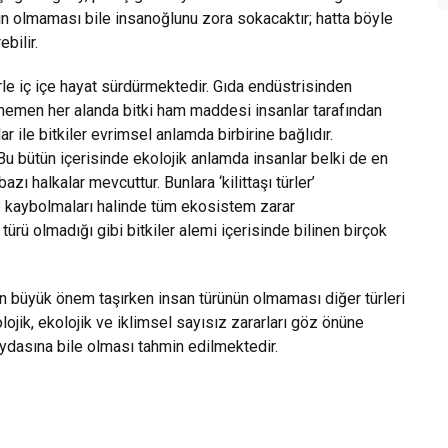
inin olmaması bile insanoğlunu zora sokacaktır; hatta böyle
bilir.
rle iç içe hayat sürdürmektedir. Gıda endüstrisinden
hemen her alanda bitki ham maddesi insanlar tarafından
ar ile bitkiler evrimsel anlamda birbirine bağlıdır.
Bu bütün içerisinde ekolojik anlamda insanlar belki de en
ı halkalar mevcuttur. Bunlara ‘kilittaşı türler’
nde kaybolmaları halinde tüm ekosistem zarar
ı türü olmadığı gibi bitkiler alemi içerisinde bilinen birçok
çin büyük önem taşırken insan türünün olmaması diğer türleri
ojik, ekolojik ve iklimsel sayısız zararları göz önüne
aydasına bile olması tahmin edilmektedir.