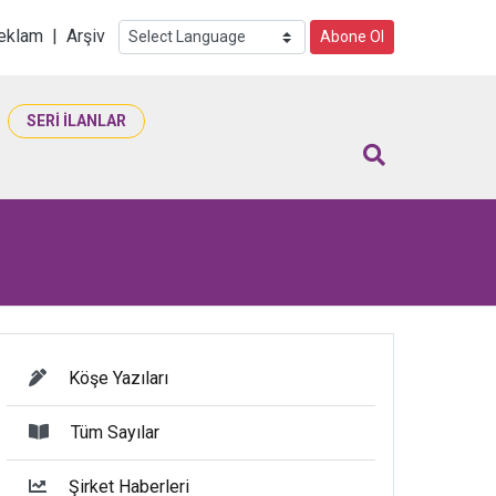
i
eklam
|
Arşiv
Abone Ol
SERİ İLANLAR
Köşe Yazıları
Tüm Sayılar
Şirket Haberleri