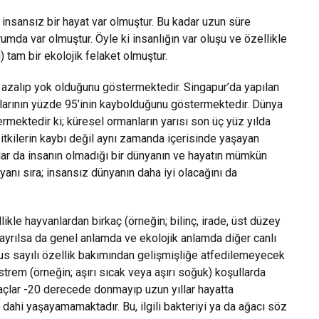
la insansız bir hayat var olmuştur. Bu kadar uzun süre
mda var olmuştur. Öyle ki insanlığın var oluşu ve özellikle
ı) tam bir ekolojik felaket olmuştur.
k azalıp yok olduğunu göstermektedir. Singapur’da yapılan
nlarının yüzde 95’inin kaybolduğunu göstermektedir. Dünya
rmektedir ki; küresel ormanların yarısı son üç yüz yılda
itkilerin kaybı değil aynı zamanda içerisinde yaşayan
lar da insanın olmadığı bir dünyanın ve hayatın mümkün
anı sıra; insansız dünyanın daha iyi olacağını da
likle hayvanlardan birkaç (örneğin; bilinç, irade, üst düzey
ayrılsa da genel anlamda ve ekolojik anlamda diğer canlı
husus sayılı özellik bakımından gelişmişliğe atfedilemeyecek
kstrem (örneğin; aşırı sıcak veya aşırı soğuk) koşullarda
ğaçlar -20 derecede donmayıp uzun yıllar hayatta
e dahi yaşayamamaktadır. Bu, ilgili bakteriyi ya da ağacı söz