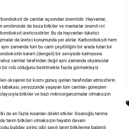
bondioksit de canlılar açısından önemlidir. Hayvanlar,
tin emiliminde de keza bitkiler ve mantarlar önemli rol
bondioksit üreticisidirler. Bu da hayvanları tüketici
zmalar da üretici konumunda yer alırlar. Karbondioksiti hem
 aynı zamanda tüm bu canlı çeşitliliğini bir arada tutan bir
bondioksitin kararlı (dengeli) bir seviyede kalmasına
yalnız canlılar tarafından değil aynı zamanda okyanuslar
i bir rolü olduğunu belirtmekte fayda görmekteyiz.
len oksijenin bir kısmı güneş ışınları tarafından atmosferin
n tabakası, yeryüzünde yaşayan tüm canlıları güneşten
. Dolayısıyla bitkiler ve bazı mikroorganizmalar olmaksızın
ki de en fazla insanları direkt etkiler. İnsanoğlu tarıma
e de tarım bitkileri olmaksızın hayatın devam
ğu buğday, pirinç gibi sayılı tarım bitkilerine bağımlı