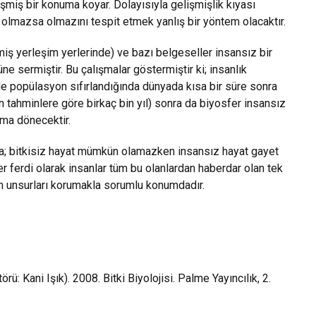
miş bir konuma koyar. Dolayısıyla gelişmişlik kıyası
 olmazsa olmazını tespit etmek yanlış bir yöntem olacaktır.
miş yerleşim yerlerinde) ve bazı belgeseller insansız bir
ne sermiştir. Bu çalışmalar göstermiştir ki; insanlık
de popülasyon sıfırlandığında dünyada kısa bir süre sonra
lan tahminlere göre birkaç bin yıl) sonra da biyosfer insansız
uma dönecektir.
nda; bitkisiz hayat mümkün olamazken insansız hayat gayet
r ferdi olarak insanlar tüm bu olanlardan haberdar olan tek
üm unsurları korumakla sorumlu konumdadır.
örü: Kani Işık). 2008. Bitki Biyolojisi. Palme Yayıncılık, 2.