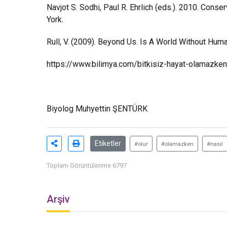
Navjot S. Sodhi, Paul R. Ehrlich (eds.). 2010. Conse
York.
Rull, V. (2009). Beyond Us. Is A World Without Hu
https://www.bilimya.com/bitkisiz-hayat-olamazken
Biyolog Muhyettin ŞENTÜRK
Etiketler
#olur
#olamazken
#nasıl
Toplam Görüntülenme 6797
Arşiv