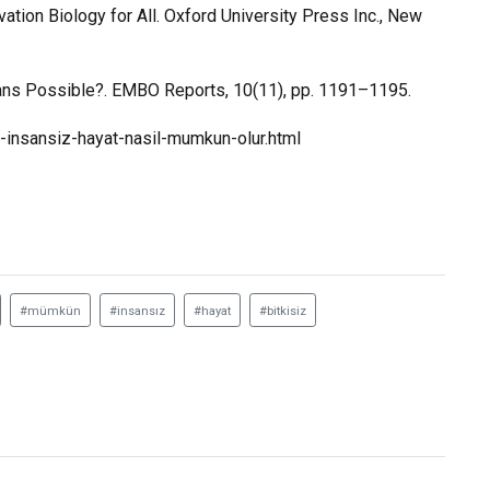
rvation Biology for All. Oxford University Press Inc., New
mans Possible?. EMBO Reports, 10(11), pp. 1191–1195.
-insansiz-hayat-nasil-mumkun-olur.html
#mümkün
#insansız
#hayat
#bitkisiz