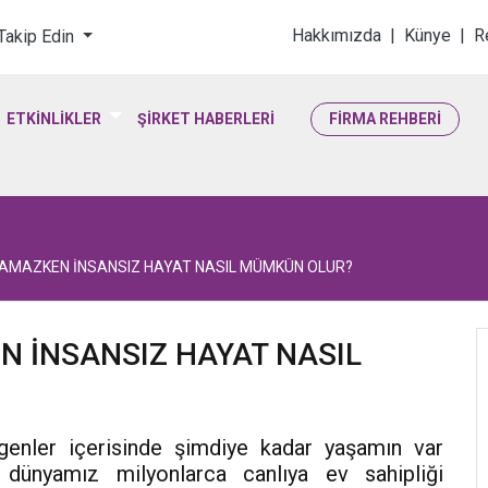
loji & Yaşam Bilimler
Hakkımızda
|
Künye
|
R
 Takip Edin
ETKİNLİKLER
ŞİRKET HABERLERİ
FİRMA REHBERİ
LAMAZKEN İNSANSIZ HAYAT NASIL MÜMKÜN OLUR?
N İNSANSIZ HAYAT NASIL
genler içerisinde şimdiye kadar yaşamın var
dünyamız milyonlarca canlıya ev sahipliği