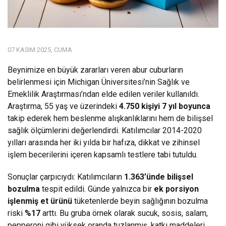
07 KASIM 2025, CUMA
Beynimize en büyük zararları veren abur cuburların
belirlenmesi için Michigan Üniversitesi’nin Sağlık ve
Emeklilik Araştırması’ndan elde edilen veriler kullanıldı.
Araştırma, 55 yaş ve üzerindeki
4.750 kişiyi 7 yıl boyunca
takip ederek hem beslenme alışkanlıklarını hem de bilişsel
sağlık ölçümlerini değerlendirdi. Katılımcılar 2014-2020
yılları arasında her iki yılda bir hafıza, dikkat ve zihinsel
işlem becerilerini içeren kapsamlı testlere tabi tutuldu.
Sonuçlar çarpıcıydı: Katılımcıların
1.363’ünde bilişsel
bozulma
tespit edildi. Günde yalnızca bir
ek porsiyon
işlenmiş et ürünü
tüketenlerde beyin sağlığının bozulma
riski
%17
arttı. Bu gruba örnek olarak sucuk, sosis, salam,
pepperoni gibi yüksek oranda tuzlanmış, katkı maddeleri