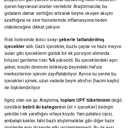
içeren hayvansal ürünler verilebilir. Araştırmacılar, bu
gıdaların damar sertliğini artırarak beyne oksijen akışını
azalttığına ve sinir hücrelerinde inflamasyona neden
olabileceğine dikkat çekiyor.
Risk listesinde ikinci sırayı
şekerle tatlandırılmış
içecekler
aldı. Gazlı içecekler, buzlu çaylar ve hazır meyve
suları gibi içeceklerin günlük bir ek porsiyon alımında
bilişsel gerileme riski
%6
yükseldi. Bu içeceklerdeki aşırı
şeker, insülin direncini tetikleyip beyindeki hafıza
merkezlerinin işlevini zayıflatabiliyor. Ayrıca su yerine bu
içecekleri içmek, uzun vadede beyin atrofisi (hacim kaybı)
ile ilişkilendiriliyor.
İlginç olan ise şu: Araştırma,
toplam UPF tüketiminin
değil,
özellikle
belirli iki kategori
nin (et + içecekler) belirgin
şekilde risk yarattığını ortaya koydu. Yani patates cipsi,
ambalajlı kekler, tahıl bazlı atıştırmalıklar gibi diğer hazır
ürünlerde aynı düzeyde etki gözlemlenmedi. Bu da aşırı