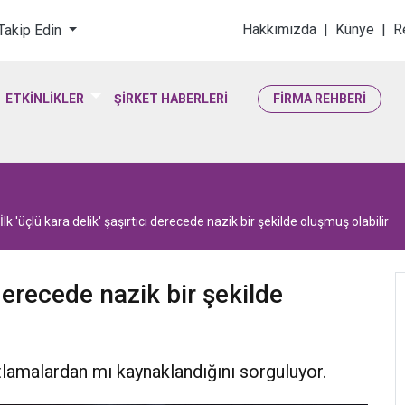
loji & Yaşam Bilimler
Hakkımızda
|
Künye
|
R
 Takip Edin
ETKİNLİKLER
ŞİRKET HABERLERİ
FİRMA REHBERİ
İlk 'üçlü kara delik' şaşırtıcı derecede nazik bir şekilde oluşmuş olabilir
ı derecede nazik bir şekilde
atlamalardan mı kaynaklandığını sorguluyor.