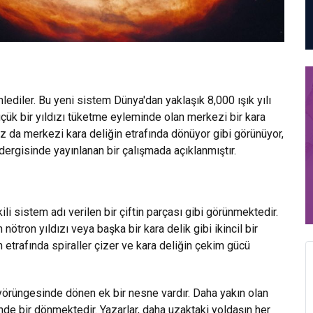
mlediler. Bu yeni sistem Dünya'dan yaklaşık 8,000 ışık yılı
çük bir yıldızı tüketme eyleminde olan merkezi bir kara
ıldız da merkezi kara deliğin etrafında dönüyor gibi görünüyor,
ergisinde yayınlanan bir çalışmada açıklanmıştır.
ikili sistem adı verilen bir çiftin parçası gibi görünmektedir.
nötron yıldızı veya başka bir kara delik gibi ikincil bir
n etrafında spiraller çizer ve kara deliğin çekim gücü
n yörüngesinde dönen ek bir nesne vardır. Daha yakın olan
nde bir dönmektedir. Yazarlar, daha uzaktaki yoldaşın her