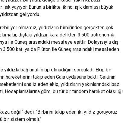
 ışık yayıyor. Bununla birlikte, ikinci ışık damlası büyük
yıldızdan geliyordu.
ebiliyor olmamız, yıldızların birbirinden gerçekten çok
lamalar, dıştaki yıldızın kara delikten 3.500 astronomik
nya ile Güneş arasındaki mesafeye eşittir. Dolayısıyla dış
ın 3.500 katı ya da Plüton ile Güneş arasındaki mesafeden
 yıldızla bağlantılı olup olmadığını sorguladı. Ekip bir
rın hareketlerini takip eden Gaia uydusuna baktı. Gaia'nın
hareketlerini analiz eden ekip, yıldızların yakınlarındaki bazı
etti. Hesaplamalarına göre, bu tür bir tandem hareket olasılığı
aza değil” dedi. “Birbirini takip eden iki yıldız görüyoruz
ü bir sistem olmalı.”