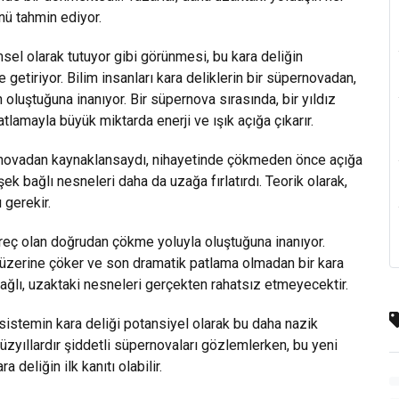
nü tahmin ediyor.
msel olarak tutuyor gibi görünmesi, bu kara deliğin
getiriyor. Bilim insanları kara deliklerin bir süpernovadan,
 oluştuğuna inanıyor. Bir süpernova sırasında, bir yıldız
amayla büyük miktarda enerji ve ışık açığa çıkarır.
ernovadan kaynaklansaydı, nihayetinde çökmeden önce açığa
k bağlı nesneleri daha da uzağa fırlatırdı. Teorik olarak,
 gerekir.
üreç olan doğrudan çökme yoluyla oluştuğuna inanıyor.
 üzerine çöker ve son dramatik patlama olmadan bir kara
bağlı, uzaktaki nesneleri gerçekten rahatsız etmeyecektir.
 sistemin kara deliği potansiyel olarak bu daha nazik
zyıllardır şiddetli süpernovaları gözlemlerken, bu yeni
deliğin ilk kanıtı olabilir.