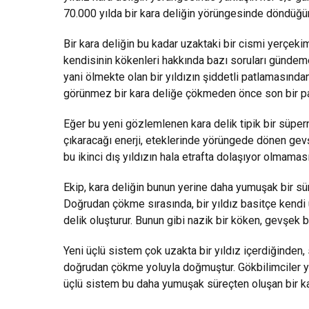
70.000 yılda bir kara deliğin yörüngesinde döndüğü
Bir kara deliğin bu kadar uzaktaki bir cismi yerçeki
kendisinin kökenleri hakkında bazı soruları gündeme 
yani ölmekte olan bir yıldızın şiddetli patlamasından
görünmez bir kara deliğe çökmeden önce son bir patl
Eğer bu yeni gözlemlenen kara delik tipik bir süp
çıkaracağı enerji, eteklerinde yörüngede dönen gevşe
bu ikinci dış yıldızın hala etrafta dolaşıyor olmaması
Ekip, kara deliğin bunun yerine daha yumuşak bir s
Doğrudan çökme sırasında, bir yıldız basitçe kendi
delik oluşturur. Bunun gibi nazik bir köken, gevşek 
Yeni üçlü sistem çok uzakta bir yıldız içerdiğinden,
doğrudan çökme yoluyla doğmuştur. Gökbilimciler yü
üçlü sistem bu daha yumuşak süreçten oluşan bir kara 