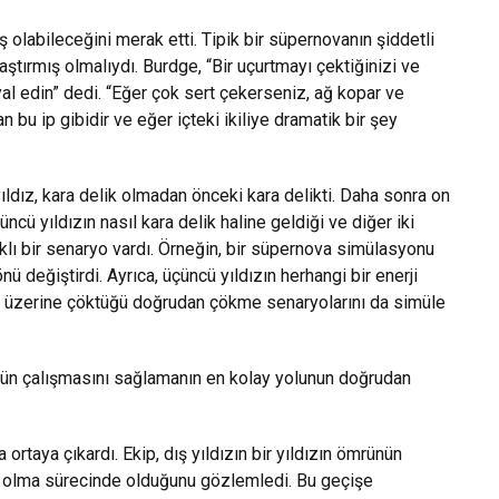
 olabileceğini merak etti. Tipik bir süpernovanın şiddetli
ştırmış olmalıydı. Burdge, “Bir uçurtmayı çektiğinizi ve
ayal edin” dedi. “Eğer çok sert çekerseniz, ağ kopar ve
 bu ip gibidir ve eğer içteki ikiliye dramatik bir şey
ıldız, kara delik olmadan önceki kara delikti. Daha sonra on
cü yıldızın nasıl kara delik haline geldiği ve diğer iki
farklı bir senaryo vardı. Örneğin, bir süpernova simülasyonu
önü değiştirdi. Ayrıca, üçüncü yıldızın herhangi bir enerji
i üzerine çöktüğü doğrudan çökme senaryolarını da simüle
nün çalışmasını sağlamanın en kolay yolunun doğrudan
ortaya çıkardı. Ekip, dış yıldızın bir yıldızın ömrünün
 olma sürecinde olduğunu gözlemledi. Bu geçişe