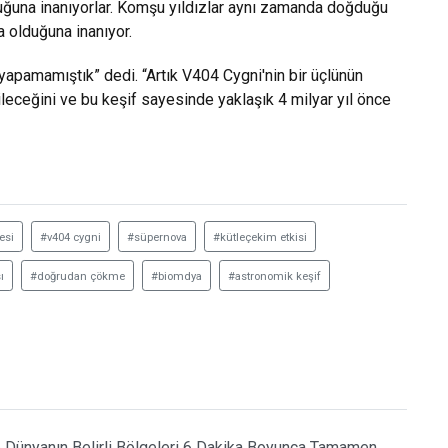
duğuna inanıyorlar. Komşu yıldızlar aynı zamanda doğduğu
a olduğuna inanıyor.
 yapamamıştık” dedi. “Artık V404 Cygni'nin bir üçlünün
eceğini ve bu keşif sayesinde yaklaşık 4 milyar yıl önce
esi
#v404 cygni
#süpernova
#kütleçekim etkisi
ı
#doğrudan çökme
#biomdya
#astronomik keşif
 Dünyanın Belirli Bölgeleri 6 Dakika Boyunca Tamamen