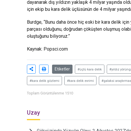
dayanarak dış yıldızın yaklaşık 4 milyar yaşında ol
için ekip bu kara delik üçlüsünün de 4 milyar yaşınd
Burdge, “Bunu daha önce hiç eski bir kara delik için
parçası olduğunu, doğrudan çöküşten oluşmuş olabil
oluştuğunu biliyoruz.”
Kaynak:
Popsci.com
Etiketler
#üçlü kara delik
#yıldız yörüng
#kara delik gözlemi
#kara delik evrimi
#galaksi araştırmas
Toplam Görüntülenme 1510
Uzay
Gökyüzünde Yüzyılın Olayı: 2 Ağustos 2027'de