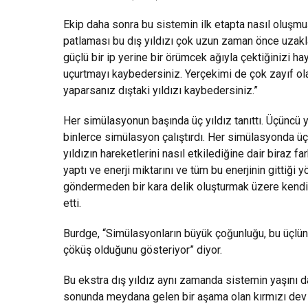
Ekip daha sonra bu sistemin ilk etapta nasıl oluşmuş
patlaması bu dış yıldızı çok uzun zaman önce uzakla
güçlü bir ip yerine bir örümcek ağıyla çektiğinizi h
uçurtmayı kaybedersiniz. Yerçekimi de çok zayıf olan
yaparsanız dıştaki yıldızı kaybedersiniz.”
Her simülasyonun başında üç yıldız tanıttı. Üçüncü y
binlerce simülasyon çalıştırdı. Her simülasyonda üçün
yıldızın hareketlerini nasıl etkilediğine dair biraz 
yaptı ve enerji miktarını ve tüm bu enerjinin gittiği y
göndermeden bir kara delik oluşturmak üzere kend
etti.
Burdge, “Simülasyonların büyük çoğunluğu, bu üçlü
çöküş olduğunu gösteriyor” diyor.
Bu ekstra dış yıldız aynı zamanda sistemin yaşını da 
sonunda meydana gelen bir aşama olan kırmızı dev