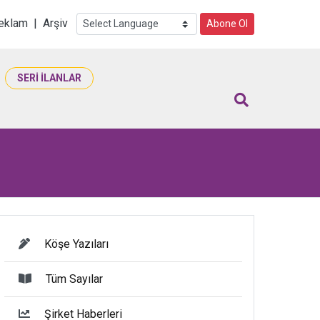
i
eklam
|
Arşiv
Abone Ol
SERİ İLANLAR
Köşe Yazıları
Tüm Sayılar
Şirket Haberleri