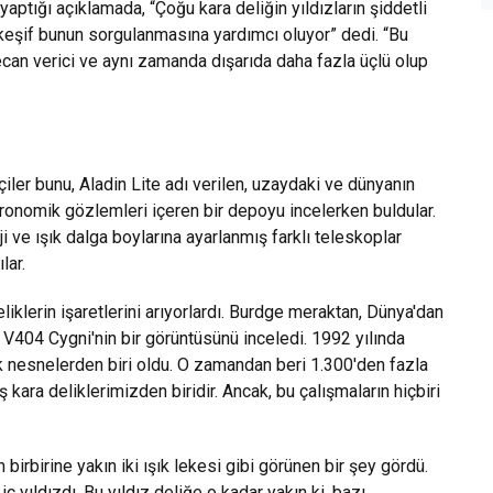
aptığı açıklamada, “Çoğu kara deliğin yıldızların şiddetli
keşif bunun sorgulanmasına yardımcı oluyor” dedi. “Bu
can verici ve aynı zamanda dışarıda daha fazla üçlü olup
iler bunu, Aladin Lite adı verilen, uzaydaki ve dünyanın
tronomik gözlemleri içeren bir depoyu incelerken buldular.
i ve ışık dalga boylarına ayarlanmış farklı teleskoplar
ılar.
iklerin işaretlerini arıyorlardı. Burdge meraktan, Dünya'dan
an V404 Cygni'nin bir görüntüsünü inceledi. 1992 yılında
k nesnelerden biri oldu. O zamandan beri 1.300'den fazla
 kara deliklerimizden biridir. Ancak, bu çalışmaların hiçbiri
irbirine yakın iki ışık lekesi gibi görünen bir şey gördü.
ç yıldızdı. Bu yıldız deliğe o kadar yakın ki, bazı