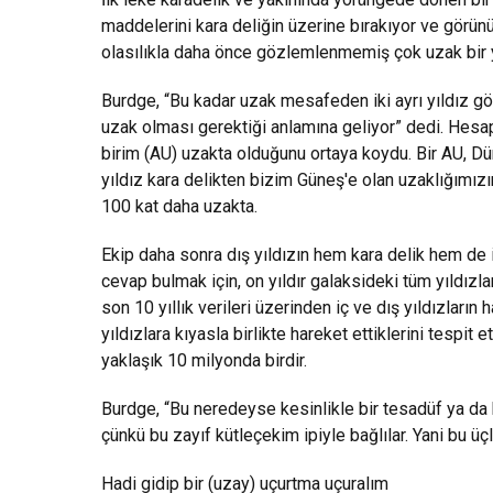
maddelerini kara deliğin üzerine bırakıyor ve görünür
olasılıkla daha önce gözlemlenmemiş çok uzak bir 
Burdge, “Bu kadar uzak mesafeden iki ayrı yıldız gör
uzak olması gerektiği anlamına geliyor” dedi. Hesap
birim (AU) uzakta olduğunu ortaya koydu. Bir AU, Dü
yıldız kara delikten bizim Güneş'e olan uzaklığımız
100 kat daha uzakta.
Ekip daha sonra dış yıldızın hem kara delik hem de iç
cevap bulmak için, on yıldır galaksideki tüm yıldızla
son 10 yıllık verileri üzerinden iç ve dış yıldızların 
yıldızlara kıyasla birlikte hareket ettiklerini tespit 
yaklaşık 10 milyonda birdir.
Burdge, “Bu neredeyse kesinlikle bir tesadüf ya da k
çünkü bu zayıf kütleçekim ipiyle bağlılar. Yani bu üçl
Hadi gidip bir (uzay) uçurtma uçuralım