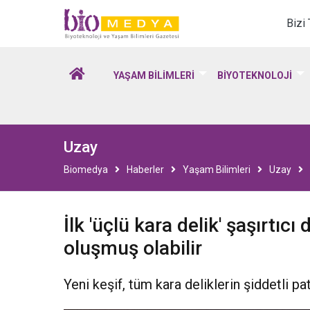
Biomedya - Biyotekno
Bizi
YAŞAM BİLİMLERİ
BİYOTEKNOLOJİ
Uzay
Biomedya
Haberler
Yaşam Bilimleri
Uzay
İlk 'üçlü kara delik' şaşırtıc
oluşmuş olabilir
Yeni keşif, tüm kara deliklerin şiddetli p