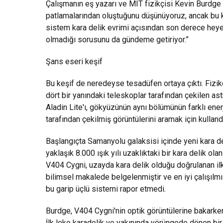
Çalışmanın eş yazarı ve MIT fizikçisi Kevin Burdge y
patlamalarından oluştuğunu düşünüyoruz, ancak bu 
sistem kara delik evrimi açısından son derece heye
olmadığı sorusunu da gündeme getiriyor.”
Şans eseri keşif
Bu keşif de neredeyse tesadüfen ortaya çıktı. Fizikç
dört bir yanındaki teleskoplar tarafından çekilen as
Aladin Lite'ı, gökyüzünün aynı bölümünün farklı enerj
tarafından çekilmiş görüntülerini aramak için kulland
Başlangıçta Samanyolu galaksisi içinde yeni kara del
yaklaşık 8.000 ışık yılı uzaklıktaki bir kara delik ol
V404 Cygni, uzayda kara delik olduğu doğrulanan il
bilimsel makalede belgelenmiştir ve en iyi çalışılmış
bu garip üçlü sistemi rapor etmedi.
Burdge, V404 Cygni'nin optik görüntülerine bakarken b
İlk leke karadelik ve yakınında yörüngede dönen bir i