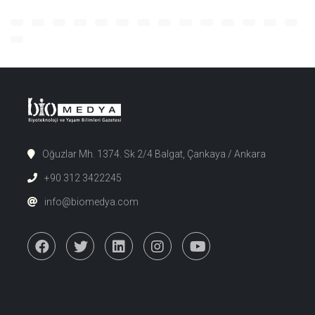
Oğuzlar Mh. 1374. Sk 2/4 Balgat, Çankaya / Ankara
+90 312 3422245
info@biomedya.com