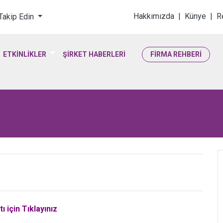
loji & Yaşam Bilimler
Hakkımızda
|
Künye
|
R
 Takip Edin
ETKİNLİKLER
ŞİRKET HABERLERİ
FİRMA REHBERİ
 için Tıklayınız