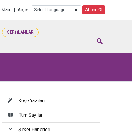
i
eklam
|
Arşiv
Abone Ol
SERİ İLANLAR
Köşe Yazıları
Tüm Sayılar
Şirket Haberleri