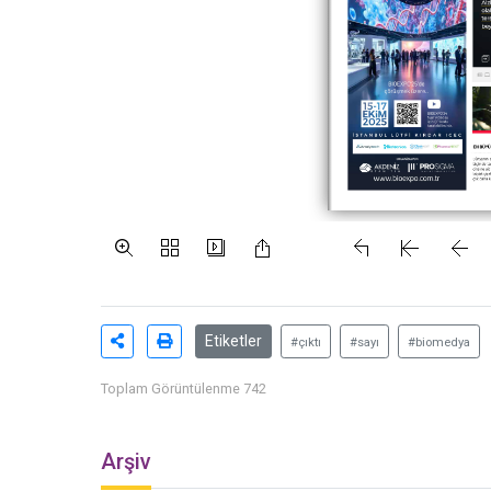
Etiketler
#çıktı
#sayı
#biomedya
Toplam Görüntülenme 742
Arşiv