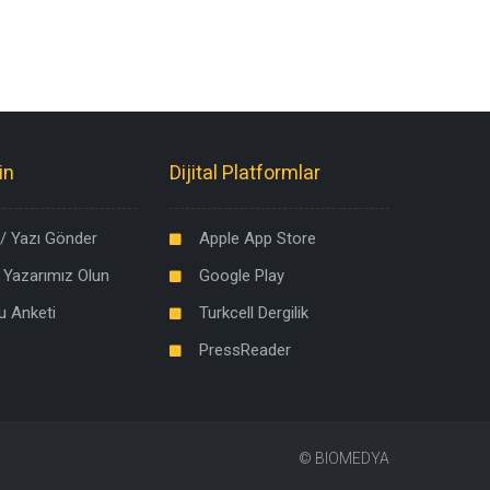
in
Dijital Platformlar
/ Yazı Gönder
Apple App Store
 Yazarımız Olun
Google Play
u Anketi
Turkcell Dergilik
PressReader
©
BIOMEDYA