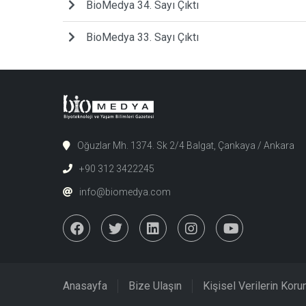
BioMedya 34. Sayı Çıktı
BioMedya 33. Sayı Çıktı
Oğuzlar Mh. 1374. Sk 2/4 Balgat, Çankaya / Ankara
+90 312 3422245
info@biomedya.com
Anasayfa
Bize Ulaşın
Kişisel Verilerin Kor