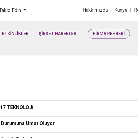
loji & Yaşam Bilimler
Hakkımızda
|
Künye
|
R
 Takip Edin
ETKİNLİKLER
ŞİRKET HABERLERİ
FİRMA REHBERİ
 17 TEKNOLOJİ
ik Durumuna Umut Oluyor