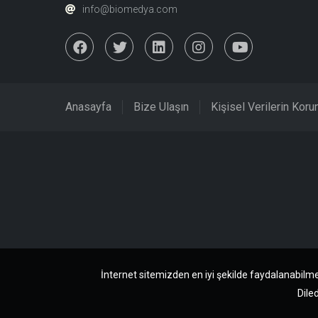
info@biomedya.com
Anasayfa
Bize Ulaşın
Kişisel Verilerin Kor
İnternet sitemizden en iyi şekilde faydalanabilme
Diled