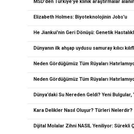
MSD'den Türkiye'ye klinik araştırmalar alanı
Elizabeth Holmes: Biyoteknolojinin Jobs'u
He Jiankui'nin Geri Dönüşü: Genetik Hastalıkl
Dünyanın ilk ahşap uydusu samuray kılıcı kılıf
Neden Gördüğümüz Tüm Rüyaları Hatırlamıy
Neden Gördüğümüz Tüm Rüyaları Hatırlamıy
Dünya’daki Su Nereden Geldi? Yeni Bulgular, Y
Kara Delikler Nasıl Oluşur? Türleri Nelerdir?
Dijital Molalar Zihni NASIL Yeniliyor: Sürekli