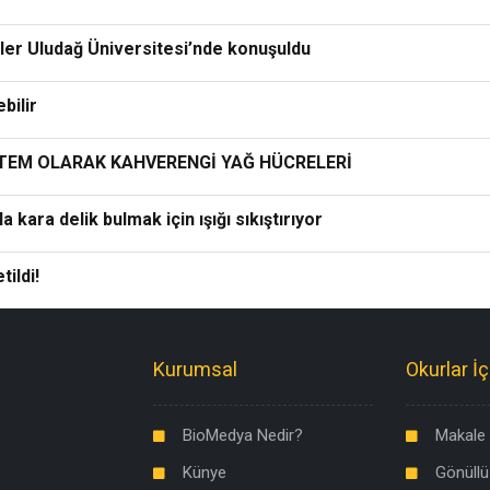
eler Uludağ Üniversitesi’nde konuşuldu
bilir
NTEM OLARAK KAHVERENGİ YAĞ HÜCRELERİ
kara delik bulmak için ışığı sıkıştırıyor
ildi!
Kurumsal
Okurlar İç
BioMedya Nedir?
Makale 
Künye
Gönüllü