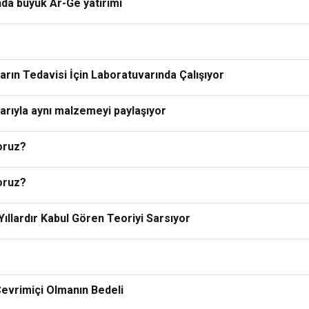
nda büyük Ar-Ge yatırımı
arın Tedavisi İçin Laboratuvarında Çalışıyor
larıyla aynı malzemeyi paylaşıyor
oruz?
oruz?
ıllardır Kabul Gören Teoriyi Sarsıyor
 Çevrimiçi Olmanın Bedeli