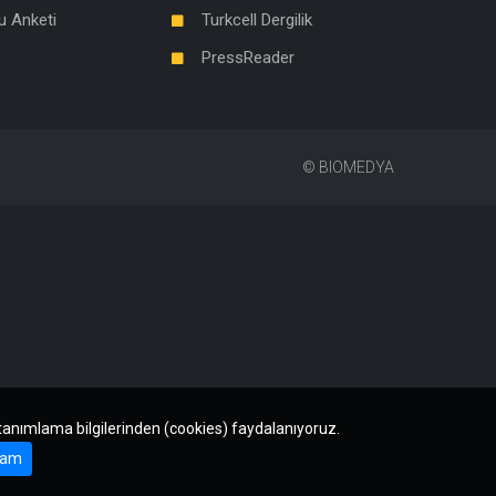
u Anketi
Turkcell Dergilik
PressReader
©
BIOMEDYA
 tanımlama bilgilerinden (cookies) faydalanıyoruz.
am