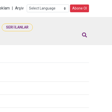
i
eklam
|
Arşiv
Abone Ol
SERİ İLANLAR