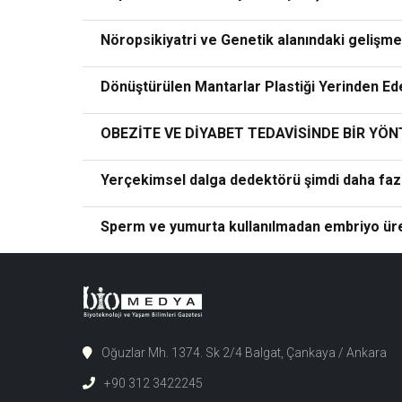
Nöropsikiyatri ve Genetik alanındaki gelişm
Dönüştürülen Mantarlar Plastiği Yerinden Ede
OBEZİTE VE DİYABET TEDAVİSİNDE BİR YÖ
Yerçekimsel dalga dedektörü şimdi daha fazla 
Sperm ve yumurta kullanılmadan embriyo üret
Oğuzlar Mh. 1374. Sk 2/4 Balgat, Çankaya / Ankara
+90 312 3422245