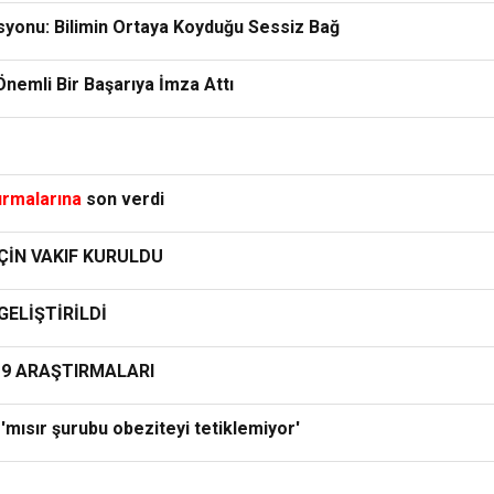
syonu: Bilimin Ortaya Koyduğu Sessiz Bağ
nemli Bir Başarıya İmza Attı
ırmalarına
son verdi
ÇİN VAKIF KURULDU
ELİŞTİRİLDİ
19 ARAŞTIRMALARI
'mısır şurubu obeziteyi tetiklemiyor'