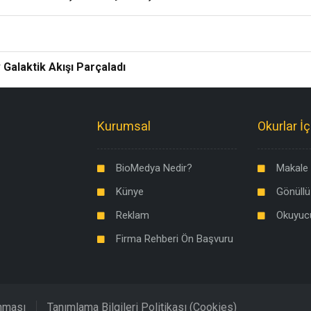
Galaktik Akışı Parçaladı
Kurumsal
Okurlar İç
BioMedya Nedir?
Makale 
Künye
Gönüllü
Reklam
Okuyuc
Firma Rehberi Ön Başvuru
unması
Tanımlama Bilgileri Politikası (Cookies)