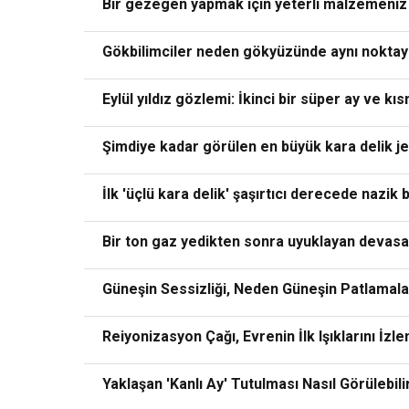
Bir gezegen yapmak için yeterli malzemeniz
Gökbilimciler neden gökyüzünde aynı nokta
Eylül yıldız gözlemi: İkinci bir süper ay ve kı
Şimdiye kadar görülen en büyük kara delik je
İlk 'üçlü kara delik' şaşırtıcı derecede nazik 
Bir ton gaz yedikten sonra uyuklayan devasa
Güneşin Sessizliği, Neden Güneşin Patlamal
Reiyonizasyon Çağı, Evrenin İlk Işıklarını İzl
Yaklaşan 'Kanlı Ay' Tutulması Nasıl Görülebili