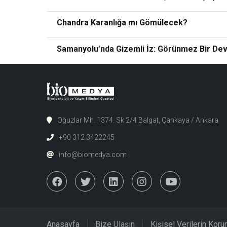
Chandra Karanlığa mı Gömülecek?
Samanyolu’nda Gizemli İz: Görünmez Bir Dev 
Oğuzlar Mh. 1374. Sk 2/4 Balgat, Çankaya / Ankara
+90 312 3422245
info@biomedya.com
Anasayfa
Bize Ulaşın
Kişisel Verilerin Kor