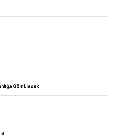
ranlığa Gömülecek
ldi