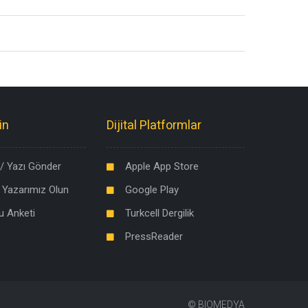
in
Dijital Platformlar
/ Yazı Gönder
Apple App Store
 Yazarımız Olun
Google Play
u Anketi
Turkcell Dergilik
PressReader
©
BIOMEDYA