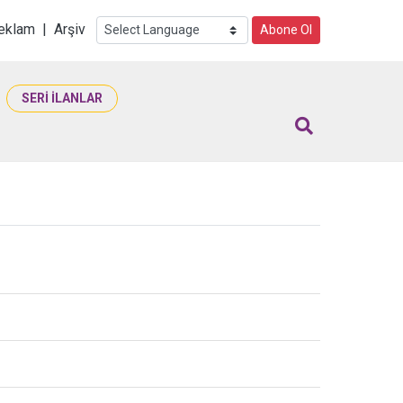
i
eklam
|
Arşiv
Abone Ol
SERİ İLANLAR