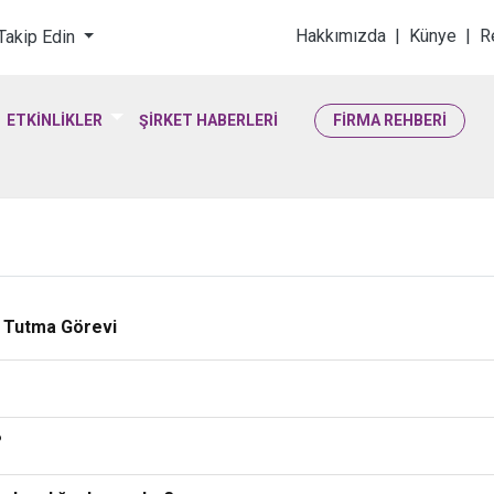
loji & Yaşam Bilimler
Hakkımızda
|
Künye
|
R
 Takip Edin
ETKİNLİKLER
ŞİRKET HABERLERİ
FİRMA REHBERİ
k Tutma Görevi
?