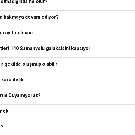
 olmadığında ne olur?
ya bakmaya devam ediyor?
smi ay tutulması
tleri 140 Samanyolu galaksisini kapsıyor
bir şekilde oluşmuş olabilir
 kara delik
arını Duyamıyoruz?
emek
r?