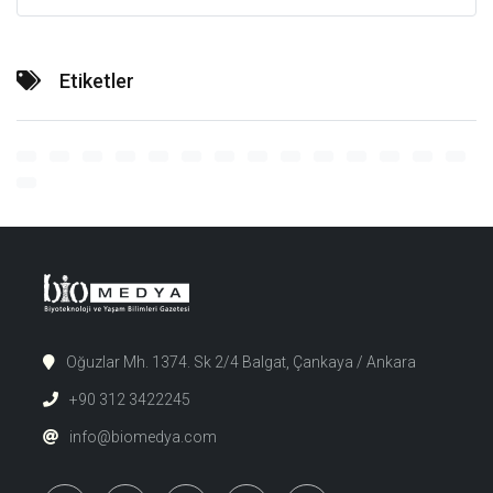
Etiketler
Oğuzlar Mh. 1374. Sk 2/4 Balgat, Çankaya / Ankara
+90 312 3422245
info@biomedya.com