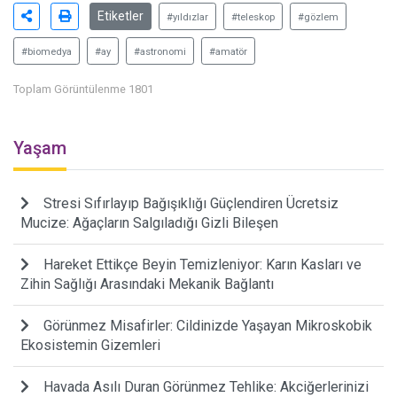
Etiketler
#yıldızlar
#teleskop
#gözlem
#biomedya
#ay
#astronomi
#amatör
Toplam Görüntülenme 1801
Yaşam
Stresi Sıfırlayıp Bağışıklığı Güçlendiren Ücretsiz
Mucize: Ağaçların Salgıladığı Gizli Bileşen
Hareket Ettikçe Beyin Temizleniyor: Karın Kasları ve
Zihin Sağlığı Arasındaki Mekanik Bağlantı
Görünmez Misafirler: Cildinizde Yaşayan Mikroskobik
Ekosistemin Gizemleri
Havada Asılı Duran Görünmez Tehlike: Akciğerlerinizi