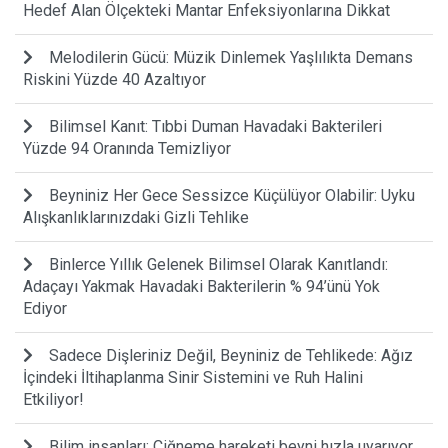
Hedef Alan Ölçekteki Mantar Enfeksiyonlarına Dikkat
Melodilerin Gücü: Müzik Dinlemek Yaşlılıkta Demans
Riskini Yüzde 40 Azaltıyor
Bilimsel Kanıt: Tıbbi Duman Havadaki Bakterileri
Yüzde 94 Oranında Temizliyor
Beyniniz Her Gece Sessizce Küçülüyor Olabilir: Uyku
Alışkanlıklarınızdaki Gizli Tehlike
Binlerce Yıllık Gelenek Bilimsel Olarak Kanıtlandı:
Adaçayı Yakmak Havadaki Bakterilerin % 94’ünü Yok
Ediyor
Sadece Dişleriniz Değil, Beyniniz de Tehlikede: Ağız
İçindeki İltihaplanma Sinir Sistemini ve Ruh Halini
Etkiliyor!
Bilim insanları: Çiğneme hareketi beyni hızla uyarıyor,