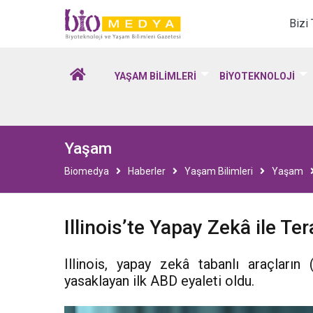
Biomedya - Biyotekno
Bizi
YAŞAM BİLİMLERİ
BİYOTEKNOLOJİ
Yaşam
Biomedya
Haberler
Yaşam Bilimleri
Yaşam
Illinois’te Yapay Zekâ ile Te
Illinois, yapay zekâ tabanlı araçları
yasaklayan ilk ABD eyaleti oldu.