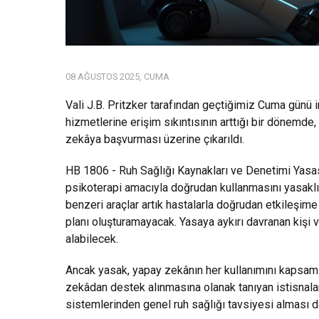
08 AĞUSTOS 2025, CUMA
Vali J.B. Pritzker tarafından geçtiğimiz Cuma günü
hizmetlerine erişim sıkıntısının arttığı bir dönemde
zekâya başvurması üzerine çıkarıldı.
HB 1806 - Ruh Sağlığı Kaynakları ve Denetimi Yasası
psikoterapi amacıyla doğrudan kullanmasını yasaklı
benzeri araçlar artık hastalarla doğrudan etkileşi
planı oluşturamayacak. Yasaya aykırı davranan kişi v
alabilecek.
Ancak yasak, yapay zekânın her kullanımını kapsamı
zekâdan destek alınmasına olanak tanıyan istisnalar y
sistemlerinden genel ruh sağlığı tavsiyesi alması 