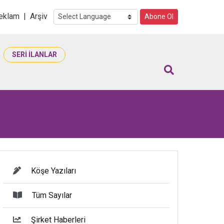
i
eklam
|
Arşiv
Abone Ol
SERİ İLANLAR
Köşe Yazıları
Tüm Sayılar
Şirket Haberleri