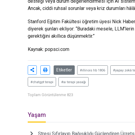
desteği veya durum değerlendirmesi için AI sistemleri
Ancak, ciddi ruhsal sorunlar veya kriz durumları hâlâ
Stanford Eğitim Fakültesi öğretim üyesi Nick Haber,
diyerek şunları ekliyor: “Buradaki mesele, LLM’lerin
gerektiğini akıllıca düşünmektir.”
Kaynak: popsci.com
Etiketler
#ıllinois hb 1806
#yapay zekâ te
#chatgpt terapi
#aı terapi yasağı
Toplam Görüntülenme 823
Yaşam
Stresi Sıfırlayıp Bağışıklığı Güçlendiren Ücrets