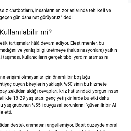
ssız chatbotların, insanların en zor anlarında tehlikeli ve
r geçen gün daha net görüyoruz” dedi.
ullanılabilir mi?
tik tartışmalar hâlâ devam ediyor. Eleştirmenler, bu
lmadığını ve yanlış bilgi üretmeye (halüsinasyonlara) yatkın
i taşıması, kullanıcıların gerçek tıbbi yardım aramasını
ne erişimi olmayanlar için önemli bir boşluğu
ihtiyaç duyan bireylerin yaklaşık %50’sinin bu hizmete
apay zekâdan aldığı cevapları, kriz hatlarındaki yorgun insan
ellikle 18-29 yaş arası genç yetişkinlerde bu etki daha
bu yaş grubunun %55’i duygusal sorunlarını “güvenilir bir AI
e etti.
zekâdan destek aramasını engellemiyor. Basit düzeyde moral