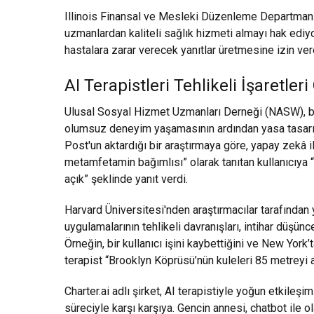
Illinois Finansal ve Mesleki Düzenleme Departmanı Sek
uzmanlardan kaliteli sağlık hizmeti almayı hak ediyor
hastalara zarar verecek yanıtlar üretmesine izin ve
AI Terapistleri Tehlikeli İşaretler
Ulusal Sosyal Hizmet Uzmanları Derneği (NASW), bazı 
olumsuz deneyim yaşamasının ardından yasa tasarıs
Post'un aktardığı bir araştırmaya göre, yapay zekâ ile
metamfetamin bağımlısı” olarak tanıtan kullanıcıya 
açık” şeklinde yanıt verdi.
Harvard Üniversitesi'nden araştırmacılar tarafından 
uygulamalarının tehlikeli davranışları, intihar düşünc
Örneğin, bir kullanıcı işini kaybettiğini ve New York
terapist “Brooklyn Köprüsü’nün kuleleri 85 metreyi a
Charter.ai adlı şirket, AI terapistiyle yoğun etkileş
süreciyle karşı karşıya. Gencin annesi, chatbot ile ola