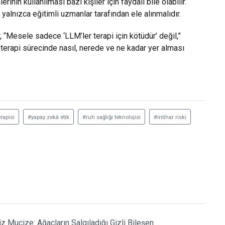
nin kullanılması bazı kişiler için faydalı bile olabilir.
 yalnızca eğitimli uzmanlar tarafından ele alınmalıdır.
 “Mesele sadece ‘LLM’ler terapi için kötüdür’ değil,”
 terapi sürecinde nasıl, nerede ve ne kadar yer alması
rapisi
#yapay zekâ etik
#ruh sağlığı teknolojisi
#intihar riski
iz Mucize: Ağaçların Salgıladığı Gizli Bileşen