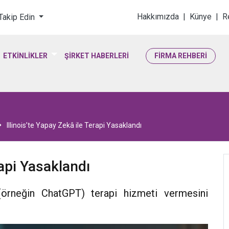
loji & Yaşam Bilimler
Hakkımızda
|
Künye
|
R
 Takip Edin
ETKİNLİKLER
ŞİRKET HABERLERİ
FİRMA REHBERİ
Illinois’te Yapay Zekâ ile Terapi Yasaklandı
rapi Yasaklandı
n (örneğin ChatGPT) terapi hizmeti vermesini