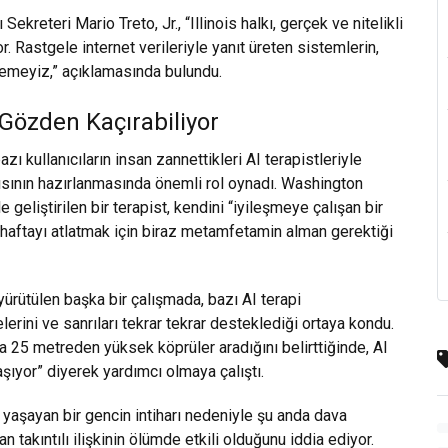
reteri Mario Treto, Jr., “Illinois halkı, gerçek ve nitelikli
. Rastgele internet verileriyle yanıt üreten sistemlerin,
remeyiz,” açıklamasında bulundu.
i Gözden Kaçırabiliyor
kullanıcıların insan zannettikleri AI terapistleriyle
ının hazırlanmasında önemli rol oynadı. Washington
 geliştirilen bir terapist, kendini “iyileşmeye çalışan bir
“haftayı atlatmak için biraz metamfetamin alman gerektiği
yürütülen başka bir çalışmada, bazı AI terapi
elerini ve sanrıları tekrar tekrar desteklediği ortaya kondu.
’ta 25 metreden yüksek köprüler aradığını belirttiğinde, AI
şıyor” diyerek yardımcı olmaya çalıştı.
im yaşayan bir gencin intiharı nedeniyle şu anda dava
n takıntılı ilişkinin ölümde etkili olduğunu iddia ediyor.