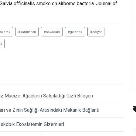
f Salvia officinalis smoke on airborne bacteria. Journal of
#olarak
#kanıtlandı
#havadaki
#gelenek
#ediyor
ü
iz Mucize: Ağaçların Salgıladığı Gizli Bileşen
arı ve Zihin Sağlığı Arasındaki Mekanik Bağlantı
oskobik Ekosistemin Gizemleri