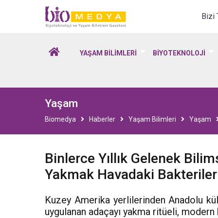
Biomedya - Biyotekno
Bizi
YAŞAM BİLİMLERİ
BİYOTEKNOLOJİ
Yaşam
Biomedya
Haberler
Yaşam Bilimleri
Yaşam
Binlerce Yıllık Gelenek Bilim
Yakmak Havadaki Bakteriler
Kuzey Amerika yerlilerinden Anadolu kül
uygulanan adaçayı yakma ritüeli, modern b