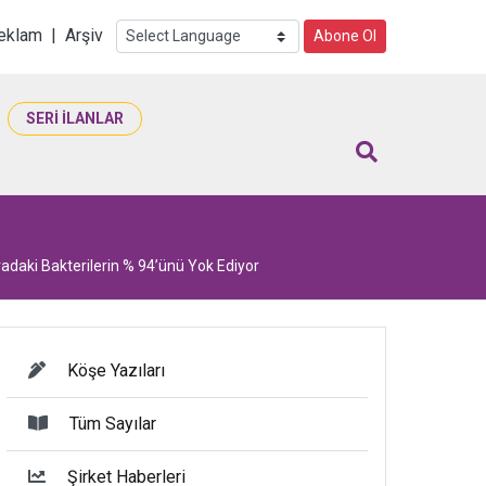
i
eklam
|
Arşiv
Abone Ol
SERİ İLANLAR
vadaki Bakterilerin % 94’ünü Yok Ediyor
Köşe Yazıları
Tüm Sayılar
Şirket Haberleri