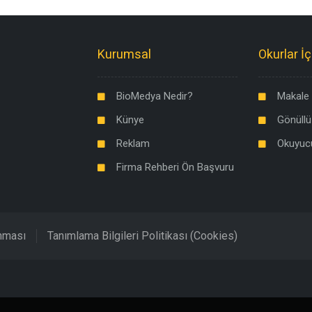
Kurumsal
Okurlar İç
BioMedya Nedir?
Makale 
Künye
Gönüllü
Reklam
Okuyuc
Firma Rehberi Ön Başvuru
unması
Tanımlama Bilgileri Politikası (Cookies)