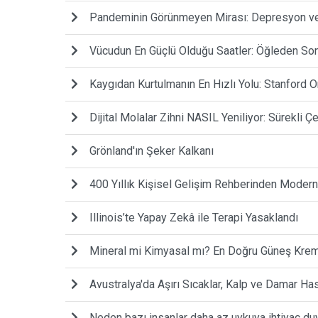
Pandeminin Görünmeyen Mirası: Depresyon ve 
Vücudun En Güçlü Olduğu Saatler: Öğleden Son
Kaygıdan Kurtulmanın En Hızlı Yolu: Stanford O
Dijital Molalar Zihni NASIL Yeniliyor: Sürekli 
Grönland'ın Şeker Kalkanı
400 Yıllık Kişisel Gelişim Rehberinden Modern
Illinois’te Yapay Zekâ ile Terapi Yasaklandı
Mineral mi Kimyasal mı? En Doğru Güneş Krem
Avustralya'da Aşırı Sıcaklar, Kalp ve Damar Has
Neden bazı insanlar daha az uykuya ihtiyaç du