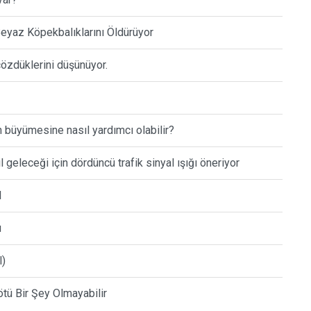
 Beyaz Köpekbalıklarını Öldürüyor
çözdüklerini düşünüyor.
 büyümesine nasıl yardımcı olabilir?
geleceği için dördüncü trafik sinyal ışığı öneriyor
I
u
l)
tü Bir Şey Olmayabilir