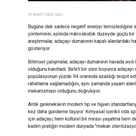
31 MART 2026, SALI
Bugüne dek sadece negatif enerjiyi temizlediğine in
yönteminin, aslında mikroskobik düzeyde güçlü bir de
araştırmalar, adaçayı dumanının kapalı alanlardaki hav
gösteriyor.
Bilimsel çalışmalar, adaçayı dumanının havada asılı 
olduğunu kanıtladı. Belirli bir süre boyunca adaçayı
popülasyonun yüzde 94 oranında azaldığı tespit edil
rahatlama sağlamadığını, aynı zamanda yaşam alanları
mekanizması olduğunu doğruluyor.
Antik geleneklerin modern tıp ve hijyen standartlarıy
kez daha gündeme taşıyor. Kimyasal içerikli oda spr
için adaçayı, hem kültürel bir mirası yaşatma hem de
kadim pratiğin modern dünyada "mekan sterilizasyonu