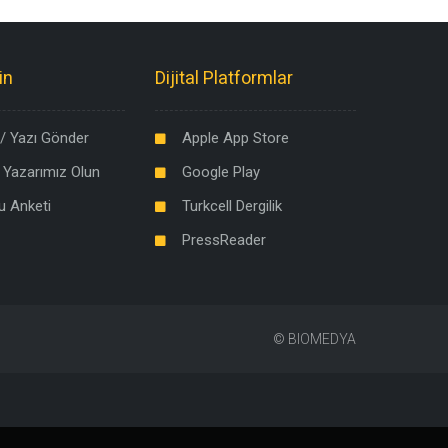
in
Dijital Platformlar
/ Yazı Gönder
Apple App Store
 Yazarımız Olun
Google Play
u Anketi
Turkcell Dergilik
PressReader
©
BIOMEDYA