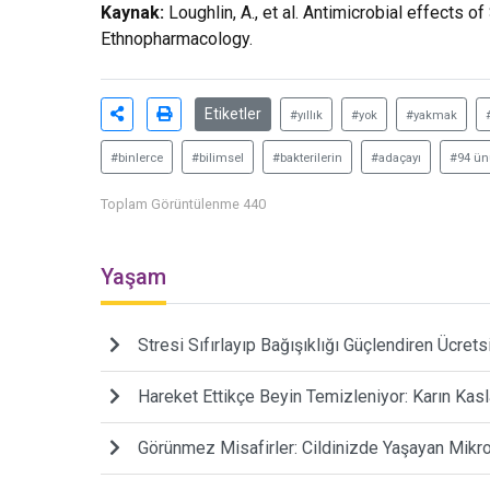
Kaynak:
Loughlin, A., et al. Antimicrobial effects o
Ethnopharmacology.
Etiketler
#yıllık
#yok
#yakmak
#binlerce
#bilimsel
#bakterilerin
#adaçayı
#94 ün
Toplam Görüntülenme 440
Yaşam
Stresi Sıfırlayıp Bağışıklığı Güçlendiren Ücrets
Hareket Ettikçe Beyin Temizleniyor: Karın Kasl
Görünmez Misafirler: Cildinizde Yaşayan Mikr