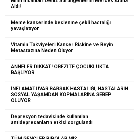
Bilim İnsanları Deniz Sürüngenlerini Mercek Altına
Aldı!
Meme kanserinde beslenme şekli hastalığı
yavaşlatıyor
Vitamin Takviyeleri Kanser Riskine ve Beyin
Metastazına Neden Oluyor
ANNELER DİKKAT! OBEZİTE ÇOCUKLUKTA
BAŞLIYOR
İNFLAMATUVAR BARSAK HASTALIĞI, HASTALARIN
SOSYAL YAŞAMDAN KOPMALARINA SEBEP
OLUYOR
Depresyon tedavisinde kullanılan
antidepresanların etkisi sorgulandı
TÜM GENÇLER BİPOLAR MI?