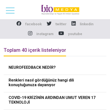
Biomedya - Biyotekno
facebook
twitter
linkedin
instagram
youtube
Toplam 40 içerik listeleniyor
NEUROFEEDBACK NEDİR?
Renkleri nasıl gördüğünüz hangi dili
konuştuğunuza dayanıyor
COVID-19 KRİZİNİN ARDINDAN UMUT VEREN 17
TEKNOLOJİ