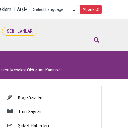
i
eklam
|
Arşiv
Abone Ol
SERİ İLANLAR
Kalma Meselesi Olduğunu Kanıtlıyor
Köşe Yazıları
Tüm Sayılar
Şirket Haberleri