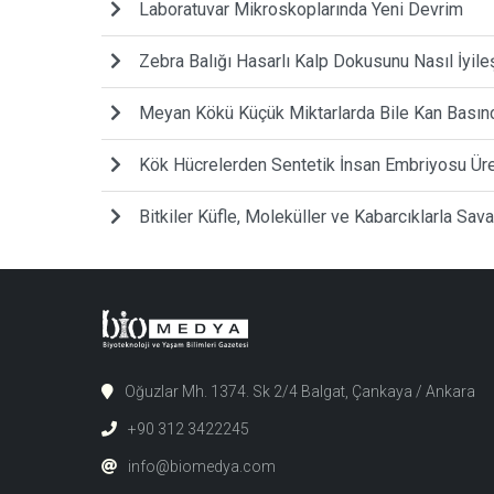
Laboratuvar Mikroskoplarında Yeni Devrim
Zebra Balığı Hasarlı Kalp Dokusunu Nasıl İyileş
Meyan Kökü Küçük Miktarlarda Bile Kan Basıncı
Kök Hücrelerden Sentetik İnsan Embriyosu Üre
Bitkiler Küfle, Moleküller ve Kabarcıklarla Sava
Oğuzlar Mh. 1374. Sk 2/4 Balgat, Çankaya / Ankara
+90 312 3422245
info@biomedya.com