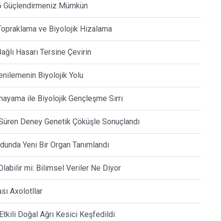
26 Güçlendirmeniz Mümkün
Topraklama ve Biyolojik Hizalama
Bağlı Hasarı Tersine Çevirin
enilemenin Biyolojik Yolu
yama ile Biyolojik Gençleşme Sırrı
 Süren Deney Genetik Çöküşle Sonuçlandı
udunda Yeni Bir Organ Tanımlandı
bilir mi: Bilimsel Veriler Ne Diyor
sı Axolotllar
Etkili Doğal Ağrı Kesici Keşfedildi