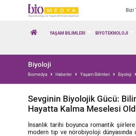
Biomedya - Biyotekno
Bizi
YAŞAM BİLİMLERİ
BİYOTEKNOLOJİ
Biyoloji
Biomedya
Haberler
Yaşam Bilimleri
Biyoloji
Sevginin Biyolojik Gücü: Bi
Hayatta Kalma Meselesi Old
İnsanlık tarihi boyunca romantik şiirler
modern tıp ve nörobiyoloji dünyasında a