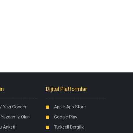
in
Dijital Platformlar
/ Yazı Gönder
Apple App Store
 Yazarımız Olun
Google Play
u Anketi
Turkcell Dergilik