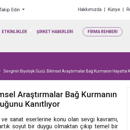
loji & Yaşam Bilimler
Hakkımızda
|
Künye
|
R
 Takip Edin
ETKİNLİKLER
ŞİRKET HABERLERİ
FİRMA REHBERİ
Sevginin Biyolojik Gücü: Bilimsel Araştırmalar Bağ Kurmanın Hayatta 
limsel Araştırmalar Bağ Kurmanın
uğunu Kanıtlıyor
e ve sanat eserlerine konu olan sevgi kavramı,
rtık soyut bir duygu olmaktan çıkıp temel bir