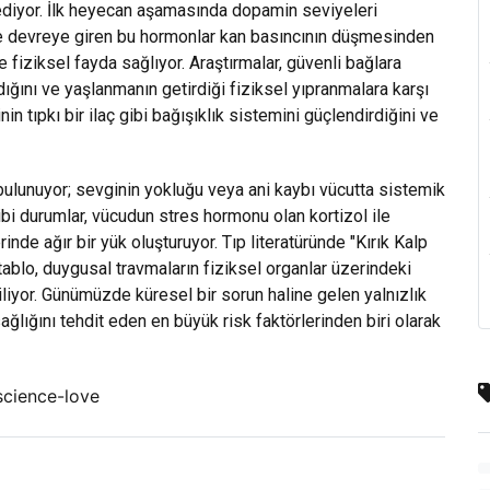
 ediyor. İlk heyecan aşamasında dopamin seviyeleri
rde devreye giren bu hormonlar kan basıncının düşmesinden
 fiziksel fayda sağlıyor. Araştırmalar, güvenli bağlara
ldığını ve yaşlanmanın getirdiği fiziksel yıpranmalara karşı
in tıpkı bir ilaç gibi bağışıklık sistemini güçlendirdiğini ve
 bulunuyor; sevginin yokluğu veya ani kaybı vücutta sistemik
ibi durumlar, vücudun stres hormonu olan kortizol ile
de ağır bir yük oluşturuyor. Tıp literatüründe "Kırık Kalp
tablo, duygusal travmaların fiziksel organlar üzerindeki
liyor. Günümüzde küresel bir sorun haline gelen yalnızlık
ğlığını tehdit eden en büyük risk faktörlerinden biri olarak
science-love