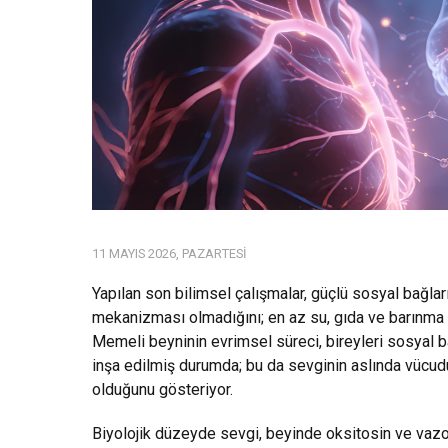
11 MAYIS 2026, PAZARTESI
Yapılan son bilimsel çalışmalar, güçlü sosyal bağlar
mekanizması olmadığını; en az su, gıda ve barınma k
Memeli beyninin evrimsel süreci, bireyleri sosyal 
inşa edilmiş durumda; bu da sevginin aslında vücu
olduğunu gösteriyor.
Biyolojik düzeyde sevgi, beyinde oksitosin ve vazo