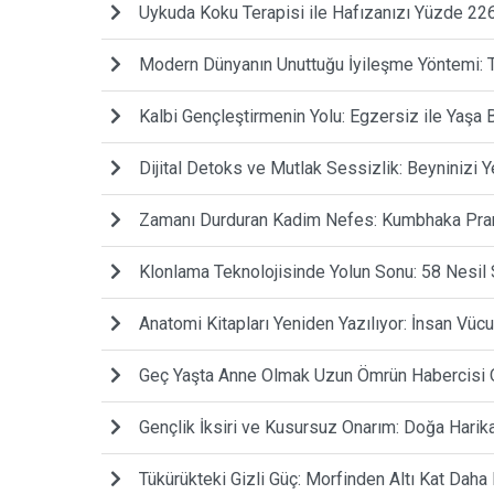
Uykuda Koku Terapisi ile Hafızanızı Yüzde 2
Modern Dünyanın Unuttuğu İyileşme Yöntemi: 
Kalbi Gençleştirmenin Yolu: Egzersiz ile Yaşa 
Dijital Detoks ve Mutlak Sessizlik: Beyninizi Y
Zamanı Durduran Kadim Nefes: Kumbhaka Prana
Klonlama Teknolojisinde Yolun Sonu: 58 Nesil
Anatomi Kitapları Yeniden Yazılıyor: İnsan Vüc
Geç Yaşta Anne Olmak Uzun Ömrün Habercisi Ola
Gençlik İksiri ve Kusursuz Onarım: Doğa Harika
Tükürükteki Gizli Güç: Morfinden Altı Kat Daha 