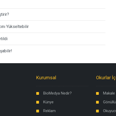
tirir?
nı Yükseltebilir
tildi
şabilir!
Kurumsal
Okurlar İç
BioMedya Nedir?
Makale 
Künye
Gönüllü
Reklam
Okuyuc