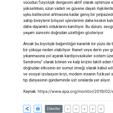
vücudun fizyolojik dengesini aktif olarak optimize
yükselirken, uzun vadeli ve güvene dayalı ilişkile
uyku kalitesinin artmasına kadar geniş bir yelpazede
sahip bireylerin bilişsel işlevlerinin daha keskin ka
daha dayanıklı olduklarını kanıtlıyor. Bu durum, sevgin
yaşam süresini doğrudan uzattığını gösteriyor.
Ancak bu biyolojik bağımlılığın karanlık bir yüzü de
bir çöküşe neden olabiliyor. İhanet veya derin yas g
yıkanmasına yol açarak kardiyovasküler sistem üzerin
Sendromu" olarak bilinen ve kalp krizini taklit eden 
doğrudan etkisinin en somut örneği olarak kabul edi
ve sosyal izolasyon krizi, modern insanın fiziksel sa
tıp dünyasının gündeminde üst sıralarda yer alıyor.
https://www.apa.org/monitor/2019/02/
Kaynak:
Etiketler
#
#
#
#
#