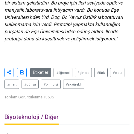
bir sistem geliştirdim. Bu proje için ileri seviyede optik ve
manyetik laboratuvara ihtiyacım vardı. Bu konuda Ege
Üniversitesi’nden Yrd. Doç. Dr. Yavuz Öztürk laboratuvarı
kullanmama izin verdi. Prototipi yapmakta kullandığım
parçaları da Ege Üniversitesi’nden ödünç aldım. İleride
prototipi daha da küçültmek ve geliştirmek istiyorum.”
Etiketler
#öğrenci
#çin de
#türk
#oldu
#mert
#dünya
#birincisi
#akyürekli
Toplam Görüntülenme 13536
Biyoteknoloji / Diğer