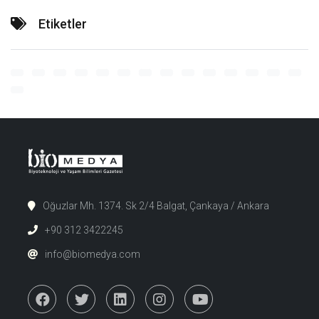
Etiketler
Oğuzlar Mh. 1374. Sk 2/4 Balgat, Çankaya / Ankara
+90 312 3422245
info@biomedya.com