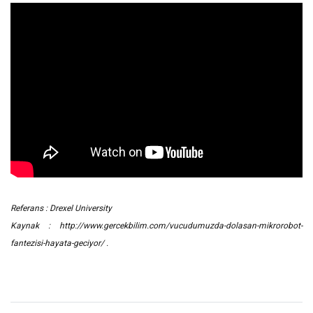
Referans : Drexel University
Kaynak :
http://www.gercekbilim.com/vucudumuzda-dolasan-mikrorobot-
fantezisi-hayata-geciyor/
.