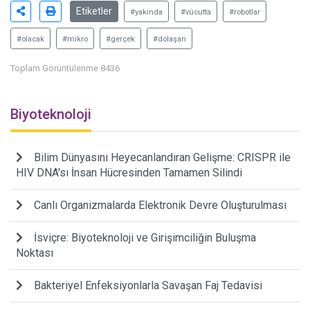
Etiketler
#yakında
#vücutta
#robotlar
#olacak
#mikro
#gerçek
#dolaşan
Toplam Görüntülenme 8436
Biyoteknoloji
Bilim Dünyasını Heyecanlandıran Gelişme: CRISPR ile
HIV DNA'sı İnsan Hücresinden Tamamen Silindi
Canlı Organizmalarda Elektronik Devre Oluşturulması
İsviçre: Biyoteknoloji ve Girişimciliğin Buluşma
Noktası
Bakteriyel Enfeksiyonlarla Savaşan Faj Tedavisi