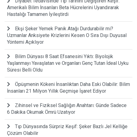
Diyabet Tedavisinde Tıp Tarihini Değiştiren Keşif:
Amerikalı Bilim İnsanları Beta Hücrelerini Uyandırarak
Hastalığı Tamamen İyileştirdi
Ekşi Şeker Yemek Panik Atağı Durdurabilir mi?
Uzmanlar Anksiyete Krizlerini Kesen O Sıra Dışı Duyusal
Yöntemi Açıklıyor
Bilim Dünyası 8 Saat Efsanesini Yıktı: Biyolojik
Yaşlanmayı Yavaşlatan ve Organları Genç Tutan İdeal Uyku
Süresi Belli Oldu
Öpüşmenin Kökeni İnsanlıktan Daha Eski Olabilir: Bilim
İnsanları 21 Milyon Yıllık Geçmişe İşaret Ediyor
Zihinsel ve Fiziksel Sağlığın Anahtarı: Günde Sadece
6 Dakika Okumak Ömrü Uzatıyor
Tıp Dünyasında Sürpriz Keşif: Şeker Bazlı Jel Kelliğe
Çözüm Olabilir