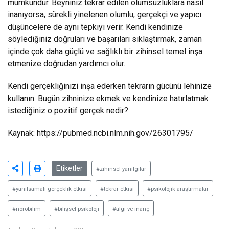
mümkündür. Beyniniz tekrar edilen olumsuzluklara nasıl
inanıyorsa, sürekli yinelenen olumlu, gerçekçi ve yapıcı
düşüncelere de aynı tepkiyi verir. Kendi kendinize
söylediğiniz doğruları ve başarıları sıklaştırmak, zaman
içinde çok daha güçlü ve sağlıklı bir zihinsel temel inşa
etmenize doğrudan yardımcı olur.
Kendi gerçekliğinizi inşa ederken tekrarın gücünü lehinize
kullanın. Bugün zihninize ekmek ve kendinize hatırlatmak
istediğiniz o pozitif gerçek nedir?
Kaynak:
https://pubmed.ncbi.nlm.nih.gov/26301795/
Etiketler
#zihinsel yanılgılar
#yanılsamalı gerçeklik etkisi
#tekrar etkisi
#psikolojik araştırmalar
#nörobilim
#bilişsel psikoloji
#algı ve inanç