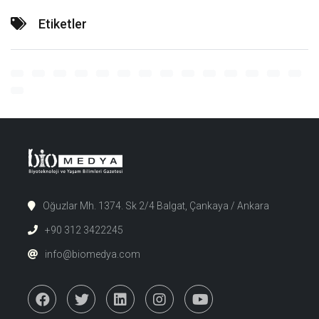
Etiketler
Oğuzlar Mh. 1374. Sk 2/4 Balgat, Çankaya / Ankara
+90 312 3422245
info@biomedya.com