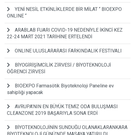
YENİ NESİL ETKİNLİKLERDE BİR MİLAT “ BIOEXPO
ONLINE “
ARABLAB FUARI COVID-19 NEDENİYLE İKİNCİ KEZ
22-24 MART 2021 TARİHİNE ERTELENDİ
ONLINE ULUSLARARASI FARKINDALIK FESTIVALI
BİYOGİRİŞİMCİLİK ZİRVESİ / BİYOTEKNOLOJİ
ÖĞRENCİ ZİRVESİ
BIOEXPO Farmasötik Biyoteknoloji Paneline ev
sahipliği yapacak
AVRUPA’NIN EN BÜYÜK TEMİZ ODA BULUŞMASI
CLEANZONE 2019 BAŞARIYLA SONA ERDİ
BİYOTEKNOLOJİNİN SUNDUĞU OLANAKLARANKARA
BİYOTEKNOLOJİ GÜNÜ’NDE MASAYA YATIRILDI