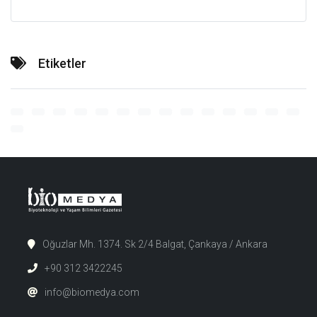
Etiketler
Oğuzlar Mh. 1374. Sk 2/4 Balgat, Çankaya / Ankara
+90 312 3422245
info@biomedya.com