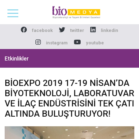
Biomedya - Biyotekno
facebook
twitter
linkedin
instagram
youtube
Etkinlikler
BİOEXPO 2019 17-19 NİSAN’DA
BİYOTEKNOLOJİ, LABORATUVAR
VE İLAÇ ENDÜSTRİSİNİ TEK ÇATI
ALTINDA BULUŞTURUYOR!