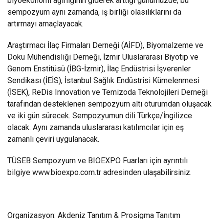
biyoekonomi ağırlığının giderek arttığı günümüzde; bu
sempozyum aynı zamanda, iş birliği olasılıklarını da
artırmayı amaçlayacak.
Araştırmacı İlaç Firmaları Derneği (AİFD), Biyomalzeme ve
Doku Mühendisliği Derneği, İzmir Uluslararası Biyotıp ve
Genom Enstitüsü (İBG-İzmir), İlaç Endüstrisi İşverenler
Sendikası (İEİS), İstanbul Sağlık Endüstrisi Kümelenmesi
(İSEK), ReDis Innovation ve Temizoda Teknolojileri Derneği
tarafından desteklenen sempozyum altı oturumdan oluşacak
ve iki gün sürecek. Sempozyumun dili Türkçe/İngilizce
olacak. Aynı zamanda uluslararası katılımcılar için eş
zamanlı çeviri uygulanacak.
TÜSEB Sempozyum ve BIOEXPO Fuarları için ayrıntılı
bilgiye www.bioexpo.com.tr adresinden ulaşabilirsiniz.
Organizasyon: Akdeniz Tanıtım & Prosigma Tanıtım