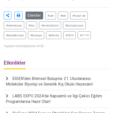
Etiketler
#çatı
#tek
#nisan da
#laboratuvar
#ilaç
#endüstrisini
#buluşturuyor
#biyoteknoloji
#bioexpo
#altında
#2019
#17 19
Toplam Görüntülenme 4153
Etkinlikler
İÜGEN'den Bilimsel Buluşma: 21. Uluslararası
Moleküler Biyoloji ve Genetik Kış Okulu Heyecanı!
LABS EXPO 2024’de Kapsamlı ve İlgi Çekici Eğitim
Programlarına Hazır Olun!