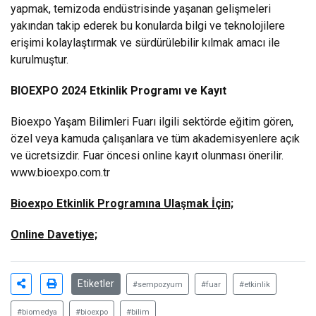
yapmak, temizoda endüstrisinde yaşanan gelişmeleri
yakından takip ederek bu konularda bilgi ve teknolojilere
erişimi kolaylaştırmak ve sürdürülebilir kılmak amacı ile
kurulmuştur.
BIOEXPO 2024 Etkinlik Programı ve Kayıt
Bioexpo Yaşam Bilimleri Fuarı ilgili sektörde eğitim gören,
özel veya kamuda çalışanlara ve tüm akademisyenlere açık
ve ücretsizdir. Fuar öncesi online kayıt olunması önerilir.
www.bioexpo.com.tr
Bioexpo Etkinlik Programına Ulaşmak İçin;
Online Davetiye;
Etiketler
#sempozyum
#fuar
#etkinlik
#biomedya
#bioexpo
#bilim