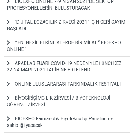
BIOEXPO ONLINE 7-9 NİSAN 2021’DE SEKTÖR
PROFESYONELLERİNİ BULUŞTURACAK
"DİJİTAL ECZACILIK ZİRVESİ 2021” İÇİN GERİ SAYIM
BAŞLADI
YENİ NESİL ETKİNLİKLERDE BİR MİLAT “ BIOEXPO
ONLINE “
ARABLAB FUARI COVID-19 NEDENİYLE İKİNCİ KEZ
22-24 MART 2021 TARİHİNE ERTELENDİ
ONLINE ULUSLARARASI FARKINDALIK FESTIVALI
BİYOGİRİŞİMCİLİK ZİRVESİ / BİYOTEKNOLOJİ
ÖĞRENCİ ZİRVESİ
BIOEXPO Farmasötik Biyoteknoloji Paneline ev
sahipliği yapacak