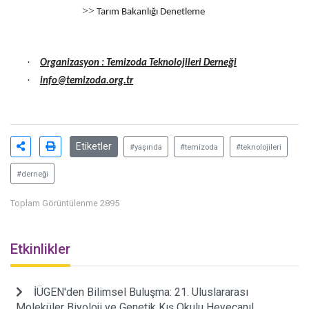
>>
Tarım Bakanlığı Denetleme
·
Organizasyon : Temizoda Teknolojileri Derneği
·
info@temizoda.org.tr
Etiketler
#yaşında
#temizoda
#teknolojileri
#derneği
Toplam Görüntülenme 2895
Etkinlikler
İÜGEN'den Bilimsel Buluşma: 21. Uluslararası
Moleküler Biyoloji ve Genetik Kış Okulu Heyecanı!