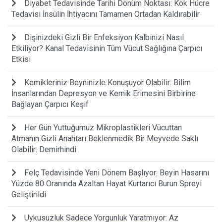
Diyabet Tedavisinde Tarihi Dönüm Noktası: Kök Hücre
Tedavisi İnsülin İhtiyacını Tamamen Ortadan Kaldırabilir
Dişinizdeki Gizli Bir Enfeksiyon Kalbinizi Nasıl
Etkiliyor? Kanal Tedavisinin Tüm Vücut Sağlığına Çarpıcı
Etkisi
Kemikleriniz Beyninizle Konuşuyor Olabilir: Bilim
İnsanlarından Depresyon ve Kemik Erimesini Birbirine
Bağlayan Çarpıcı Keşif
Her Gün Yuttuğumuz Mikroplastikleri Vücuttan
Atmanın Gizli Anahtarı Beklenmedik Bir Meyvede Saklı
Olabilir: Demirhindi
Felç Tedavisinde Yeni Dönem Başlıyor: Beyin Hasarını
Yüzde 80 Oranında Azaltan Hayat Kurtarıcı Burun Spreyi
Geliştirildi
Uykusuzluk Sadece Yorgunluk Yaratmıyor: Az