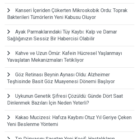
Kanseri İçeriden Çökerten Mikroskobik Ordu: Toprak
Bakterileri Tümörlerin Yeni Kabusu Oluyor
Ayak Parmaklarındaki Tüy Kaybı: Kalp ve Damar
Sağlığınızın Sessiz Bir Habercisi Olabilir
Kahve ve Uzun Ömür: Kafein Hücresel Yaşlanmayı
Yavaşlatan Mekanizmaları Tetikliyor
Göz Retinası Beynin Aynası Oldu: Alzheimer
Teşhisinde Basit Göz Muayenesi Dönemi Başlıyor
Uykunun Genetik Şifresi Çözüldü: Günde Dört Saat
Dinlenmek Bazıları İçin Neden Yeterli?
Kakao Mucizesi: Hafıza Kaybını Otuz Yıl Geriye Çeken
Yeni Beslenme Yöntemi
Tıp Dünyasını Şaşırtan Yeni Keşif: Hastalıkların