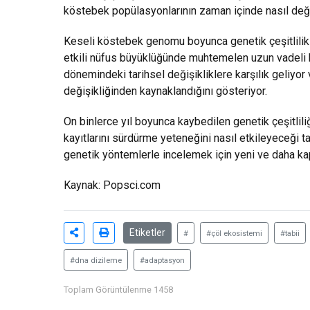
köstebek popülasyonlarının zaman içinde nasıl değişt
Keseli köstebek genomu boyunca genetik çeşitlilik 
etkili nüfus büyüklüğünde muhtemelen uzun vadeli bi
dönemindeki tarihsel değişikliklere karşılık geliyo
değişikliğinden kaynaklandığını gösteriyor.
On binlerce yıl boyunca kaybedilen genetik çeşitli
kayıtlarını sürdürme yeteneğini nasıl etkileyeceği ta
genetik yöntemlerle incelemek için yeni ve daha kaps
Kaynak:
Popsci.com
Etiketler
#
#çöl ekosistemi
#tabii
#dna dizileme
#adaptasyon
Toplam Görüntülenme 1458