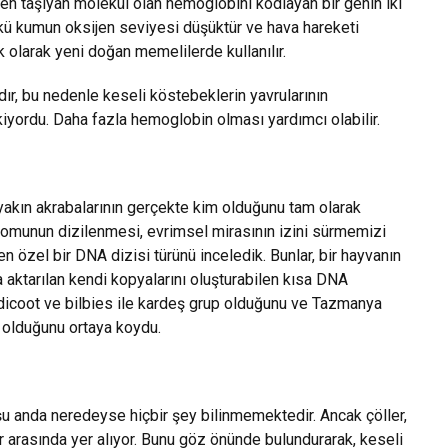
jen taşıyan molekül olan hemoglobini kodlayan bir genin iki
kü kumun oksijen seviyesi düşüktür ve hava hareketi
k olarak yeni doğan memelilerde kullanılır.
dır, bu nedenle keseli köstebeklerin yavrularının
kiyordu. Daha fazla hemoglobin olması yardımcı olabilir.
 yakın akrabalarının gerçekte kim olduğunu tam olarak
enomunun dizilenmesi, evrimsel mirasının izini sürmemizi
n özel bir DNA dizisi türünü inceledik. Bunlar, bir hayvanın
 aktarılan kendi kopyalarını oluşturabilen kısa DNA
ndicoot ve bilbies ile kardeş grup olduğunu ve Tazmanya
i olduğunu ortaya koydu.
u anda neredeyse hiçbir şey bilinmemektedir. Ancak çöller,
er arasında yer alıyor. Bunu göz önünde bulundurarak, keseli