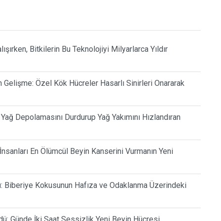
şırken, Bitkilerin Bu Teknolojiyi Milyarlarca Yıldır
Gelişme: Özel Kök Hücreler Hasarlı Sinirleri Onararak
ı Yağ Depolamasını Durdurup Yağ Yakımını Hızlandıran
 İnsanları En Ölümcül Beyin Kanserini Vurmanın Yeni
lu: Biberiye Kokusunun Hafıza ve Odaklanma Üzerindeki
dü: Günde İki Saat Sessizlik Yeni Beyin Hücresi