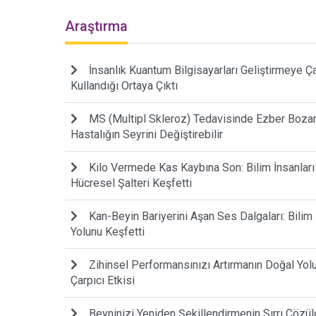
Araştırma
İnsanlık Kuantum Bilgisayarları Geliştirmeye Çalı
Kullandığı Ortaya Çıktı
MS (Multipl Skleroz) Tedavisinde Ezber Bozan 
Hastalığın Seyrini Değiştirebilir
Kilo Vermede Kas Kaybına Son: Bilim İnsanlar
Hücresel Şalteri Keşfetti
Kan-Beyin Bariyerini Aşan Ses Dalgaları: Bilim
Yolunu Keşfetti
Zihinsel Performansınızı Artırmanın Doğal Yo
Çarpıcı Etkisi
Beyninizi Yeniden Şekillendirmenin Sırrı Çözül