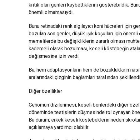
kritik olan genleri kaybettiklerini gösterebildik. B
önemli olmamasıydı.
Bunu retinadaki renk algılayıcı koni hücreleri için g
bozulan son genler, düşük ışık koşulları için önemli
memelilerde bu değişikliklerin zararlı olması muhte
kademeli olarak bozulması, keseli köstebeğin atala
değişmesine izin verdi.
Bu, hem adaptasyonların hem de bozuklukların nasıl
aralarındaki çizginin bağlamları tarafından şekillendir
Diğer özellikler
Genomun dizilenmesi, keseli benlerdeki diğer özell
döneminde testislerin düşmesinde rol oynayan önem
Bu durum, erkek keseli köstebeklerin neden skrotuml
açıklamaya yardımcı olabilir.