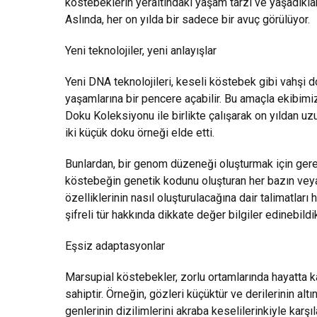
köstebeklerin yeraltındaki yaşam tarzı ve yaşadıkları
Aslında, her on yılda bir sadece bir avuç görülüyor.
Yeni teknolojiler, yeni anlayışlar
Yeni DNA teknolojileri, keseli köstebek gibi vahşi d
yaşamlarına bir pencere açabilir. Bu amaçla ekibimi
Doku Koleksiyonu ile birlikte çalışarak on yıldan 
iki küçük doku örneği elde etti.
Bunlardan, bir genom düzeneği oluşturmak için gere
köstebeğin genetik kodunu oluşturan her bazın veya “
özelliklerinin nasıl oluşturulacağına dair talimatlar
şifreli tür hakkında dikkate değer bilgiler edinebildi
Eşsiz adaptasyonlar
Marsupial köstebekler, zorlu ortamlarında hayatta k
sahiptir. Örneğin, gözleri küçüktür ve derilerinin altı
genlerinin dizilimlerini akraba keselilerinkiyle karşı