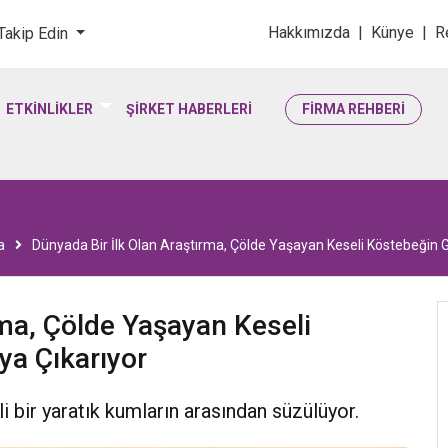
loji & Yaşam Bilimler
Hakkımızda
|
Künye
|
R
 Takip Edin
ETKİNLİKLER
ŞİRKET HABERLERİ
FİRMA REHBERİ
a
Dünyada Bir İlk Olan Araştırma, Çölde Yaşayan Keseli Köstebeğin G
rma, Çölde Yaşayan Keseli
ya Çıkarıyor
i bir yaratık kumların arasından süzülüyor.