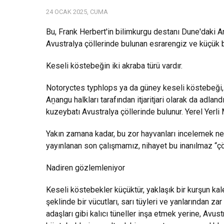
24 OCAK 2025, CUMA
Bu, Frank Herbert'in bilimkurgu destanı Dune'daki Ar
Avustralya çöllerinde bulunan esrarengiz ve küçük b
Keseli köstebeğin iki akraba türü vardır.
Notoryctes typhlops ya da güney keseli köstebeği, o
Aṉangu halkları tarafından itjaritjari olarak da adlan
kuzeybatı Avustralya çöllerinde bulunur. Yerel Yerli M
Yakın zamana kadar, bu zor hayvanları incelemek 
yayınlanan son çalışmamız, nihayet bu inanılmaz “ç
Nadiren gözlemleniyor
Keseli köstebekler küçüktür, yaklaşık bir kurşun kal
şeklinde bir vücutları, sarı tüyleri ve yanlarından za
adaşları gibi kalıcı tüneller inşa etmek yerine, Avus