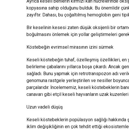
Ayrıca keseli benlerin kırmızı kan hücrelerinde oksi
kopyasına sahip olduğunu bulduk. Bu önemlidir çün
zayıftır. Dahası, bu çoğaltılmış hemoglobin geni tipi
Bir keselinin kesesi zaten düşük oksijenli bir ortam
boğulmasını önlemek için yollar geliştirmeleri gere
Köstebeğin evrimsel mirasının izini sürmek
Keseli köstebeğin tuhaf, özelleşmiş özellikleri, en
belirleme çabalarını yıllarca boşa çıkardı. Ancak g
sağladı. Bunu yapmak için retrotranspozon adı verile
genomuna rastgele yerleştirilen ve nesiller boyunca
parçalarıdır. İncelememiz, keseli köstebeklerin ba
canavarı gibi etçil keseli hayvanların uzak kuzenler
Uzun vadeli düşüş
Keseli köstebeklerin popülasyon sağlığı hakkında ş
iklim değişikliğinin en çok tehdit ettiği ekosisteml