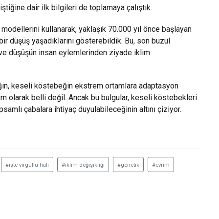
iğine dair ilk bilgileri de toplamaya çalıştık.
modellerini kullanarak, yaklaşık 70.000 yıl önce başlayan
r düşüş yaşadıklarını gösterebildik. Bu, son buzul
r ve düşüşün insan eylemlerinden ziyade iklim
liğin, keseli köstebeğin ekstrem ortamlara adaptasyon
m olarak belli değil. Ancak bu bulgular, keseli köstebekleri
amlı çabalara ihtiyaç duyulabileceğinin altını çiziyor.
#işte virgüllü hali
#iklim değişikliği
#genetik
#evrim