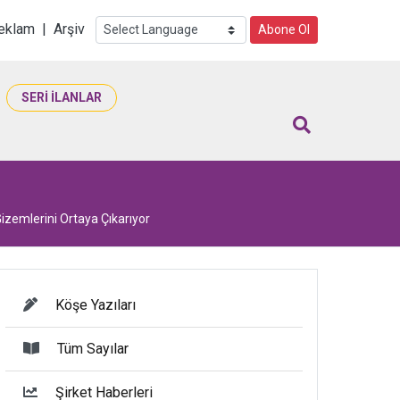
i
eklam
|
Arşiv
Abone Ol
SERİ İLANLAR
izemlerini Ortaya Çıkarıyor
Köşe Yazıları
Tüm Sayılar
Şirket Haberleri