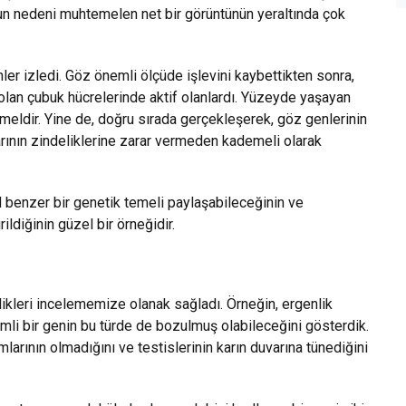
unun nedeni muhtemelen net bir görüntünün yeraltında çok
enler izledi. Göz önemli ölçüde işlevini kaybettikten sonra,
 olan çubuk hücrelerinde aktif olanlardı. Yüzeyde yaşayan
meldir. Yine de, doğru sırada gerçekleşerek, göz genlerinin
rının zindeliklerine zarar vermeden kademeli olarak
 benzer bir genetik temeli paylaşabileceğinin ve
ildiğinin güzel bir örneğidir.
ikleri incelememize olanak sağladı. Örneğin, ergenlik
li bir genin bu türde de bozulmuş olabileceğini gösterdik.
arının olmadığını ve testislerinin karın duvarına tünediğini