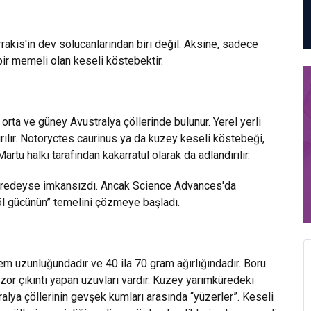
rakis'in dev solucanlarından biri değil. Aksine, sadece
ir memeli olan keseli köstebektir.
rta ve güney Avustralya çöllerinde bulunur. Yerel yerli
dırılır. Notoryctes caurinus ya da kuzey keseli köstebeği,
artu halkı tarafından kakarratul olarak da adlandırılır.
neredeyse imkansızdı. Ancak Science Advances'da
öl gücünün” temelini çözmeye başladı.
em uzunluğundadır ve 40 ila 70 gram ağırlığındadır. Boru
r zor çıkıntı yapan uzuvları vardır. Kuzey yarımküredeki
tralya çöllerinin gevşek kumları arasında “yüzerler”. Keseli