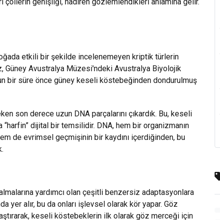
 çöllerin genişliği, nadiren gözlemlendikleri anlamına gelir.
oğada etkili bir şekilde incelenemeyen kriptik türlerin
z, Güney Avustralya Müzesi'ndeki Avustralya Biyolojik
uzun bir süre önce güney keseli köstebeğinden dondurulmuş
ken son derece uzun DNA parçalarını çıkardık. Bu, keseli
harfin” dijital bir temsilidir. DNA, hem bir organizmanın
ı hem de evrimsel geçmişinin bir kaydını içerdiğinden, bu
k.
almalarına yardımcı olan çeşitli benzersiz adaptasyonlara
nda yer alır, bu da onları işlevsel olarak kör yapar. Göz
laştırarak, keseli köstebeklerin ilk olarak göz merceği için