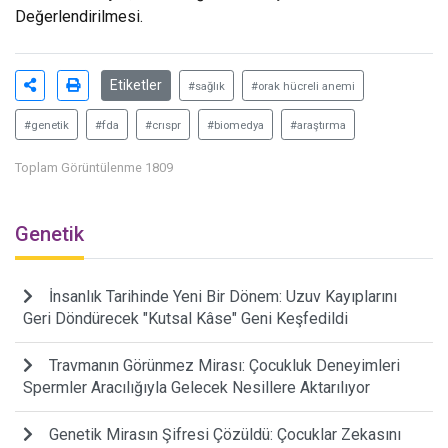
Değerlendirilmesi.
Etiketler
#sağlık
#orak hücreli anemi
#genetik
#fda
#crıspr
#biomedya
#araştırma
Toplam Görüntülenme 1809
Genetik
İnsanlık Tarihinde Yeni Bir Dönem: Uzuv Kayıplarını
Geri Döndürecek "Kutsal Kâse" Geni Keşfedildi
Travmanın Görünmez Mirası: Çocukluk Deneyimleri
Spermler Aracılığıyla Gelecek Nesillere Aktarılıyor
Genetik Mirasın Şifresi Çözüldü: Çocuklar Zekasını