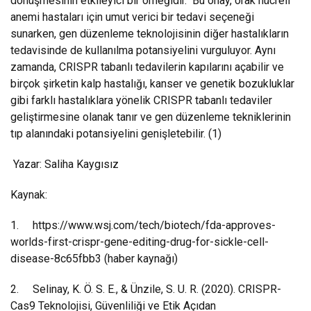
dönüşmesinin etkileyici bir örneğidir. Bu onay, orak hücreli
anemi hastaları için umut verici bir tedavi seçeneği
sunarken, gen düzenleme teknolojisinin diğer hastalıkların
tedavisinde de kullanılma potansiyelini vurguluyor. Aynı
zamanda, CRISPR tabanlı tedavilerin kapılarını açabilir ve
birçok şirketin kalp hastalığı, kanser ve genetik bozukluklar
gibi farklı hastalıklara yönelik CRISPR tabanlı tedaviler
geliştirmesine olanak tanır ve gen düzenleme tekniklerinin
tıp alanındaki potansiyelini genişletebilir. (1)
Yazar: Saliha Kaygısız
Kaynak:
1.
https://www.wsj.com/tech/biotech/fda-approves-
worlds-first-crispr-gene-editing-drug-for-sickle-cell-
disease-8c65fbb3
(haber kaynağı)
2. Selinay, K. Ö. S. E., & Ünzile, S. U. R. (2020). CRISPR-
Cas9 Teknolojisi, Güvenliliği ve Etik Açıdan