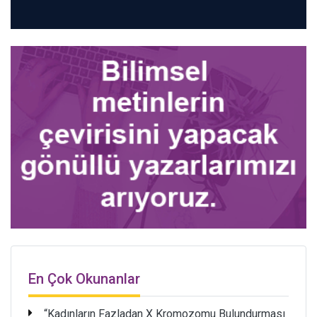
En Çok Okunanlar
“Kadınların Fazladan X Kromozomu Bulundurması