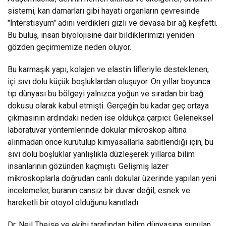
sistemi, kan damarları gibi hayati organların çevresinde
"İnterstisyum" adını verdikleri gizli ve devasa bir ağ keşfetti.
Bu buluş, insan biyolojisine dair bildiklerimizi yeniden
gözden geçirmemize neden oluyor.
Bu karmaşık yapı, kolajen ve elastin lifleriyle desteklenen,
içi sıvı dolu küçük boşluklardan oluşuyor. On yıllar boyunca
tıp dünyası bu bölgeyi yalnızca yoğun ve sıradan bir bağ
dokusu olarak kabul etmişti. Gerçeğin bu kadar geç ortaya
çıkmasının ardındaki neden ise oldukça çarpıcı: Geleneksel
laboratuvar yöntemlerinde dokular mikroskop altına
alınmadan önce kurutulup kimyasallarla sabitlendiği için, bu
sıvı dolu boşluklar yanlışlıkla düzleşerek yıllarca bilim
insanlarının gözünden kaçmıştı. Gelişmiş lazer
mikroskoplarla doğrudan canlı dokular üzerinde yapılan yeni
incelemeler, buranın cansız bir duvar değil, esnek ve
hareketli bir otoyol olduğunu kanıtladı.
Dr. Neil Theise ve ekibi tarafından bilim dünyasına sunulan