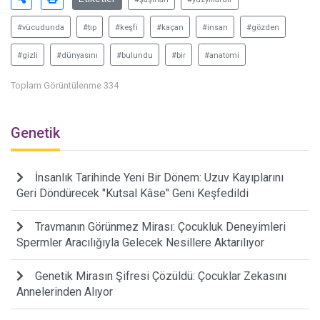
#vücudunda
#tıp
#keşfi
#kaçan
#insan
#gözden
#gizli
#dünyasını
#bulundu
#bir
#anatomi
Toplam Görüntülenme 334
Genetik
İnsanlık Tarihinde Yeni Bir Dönem: Uzuv Kayıplarını
Geri Döndürecek "Kutsal Kâse" Geni Keşfedildi
Travmanın Görünmez Mirası: Çocukluk Deneyimleri
Spermler Aracılığıyla Gelecek Nesillere Aktarılıyor
Genetik Mirasın Şifresi Çözüldü: Çocuklar Zekasını
Annelerinden Alıyor