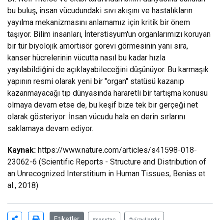
bu buluş, insan vücudundaki sıvı akışını ve hastalıkların
yayılma mekanizmasını anlamamız için kritik bir önem
taşıyor. Bilim insanları, İnterstisyum'un organlarımızı koruyan
bir tür biyolojik amortisör görevi görmesinin yanı sıra,
kanser hücrelerinin vücutta nasıl bu kadar hızla
yayılabildiğini de açıklayabileceğini düşünüyor. Bu karmaşık
yapının resmi olarak yeni bir "organ" statüsü kazanıp
kazanmayacağı tıp dünyasında hararetli bir tartışma konusu
olmaya devam etse de, bu keşif bize tek bir gerçeği net
olarak gösteriyor: İnsan vücudu hala en derin sırlarını
saklamaya devam ediyor.
Kaynak:
https://www.nature.com/articles/s41598-018-
23062-6
(Scientific Reports - Structure and Distribution of
an Unrecognized Interstitium in Human Tissues, Benias et
al., 2018)
Etiketler
#şaşırtan
#yüzyıllardır