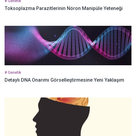
# Genetik
Toksoplazma Parazitlerinin Nöron Manipüle Yeteneği
# Genetik
Detaylı DNA Onarımı Görselleştirmesine Yeni Yaklaşım