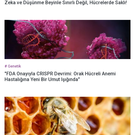
Zeka ve Düşünme Beyinle Sınırlı Değil, Hücrelerde Saklı!
# Genetik
"FDA Onayıyla CRISPR Devrimi: Orak Hücreli Anemi
Hastalığına Yeni Bir Umut Işığında"