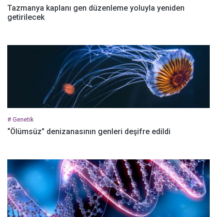
Tazmanya kaplanı gen düzenleme yoluyla yeniden
getirilecek
# Genetik
“Ölümsüz” denizanasının genleri deşifre edildi