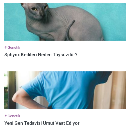
# Genetik
Sphynx Kedileri Neden Tüysüzdür?
# Genetik
Yeni Gen Tedavisi Umut Vaat Ediyor