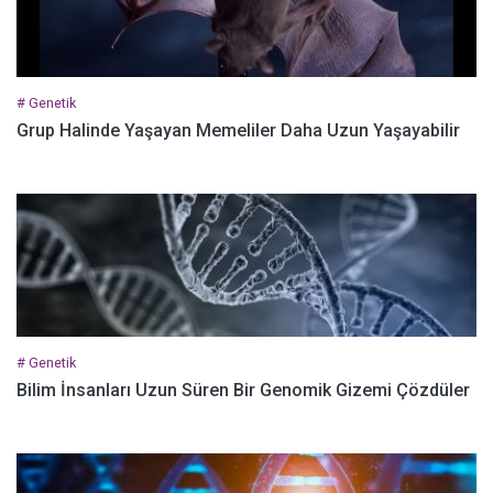
# Genetik
Grup Halinde Yaşayan Memeliler Daha Uzun Yaşayabilir
# Genetik
Bilim İnsanları Uzun Süren Bir Genomik Gizemi Çözdüler