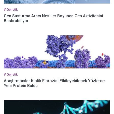
# Genetik
Gen Susturma Aracı Nesiller Boyunca Gen Aktivitesini
Bastırabiliyor
# Genetik
Araştırmacılar Kistik Fibrozisi Etkileyebilecek Yüzlerce
Yeni Protein Buldu