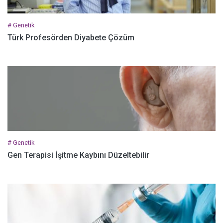
# Genetik
Türk Profesörden Diyabete Çözüm
# Genetik
Gen Terapisi İşitme Kaybını Düzeltebilir