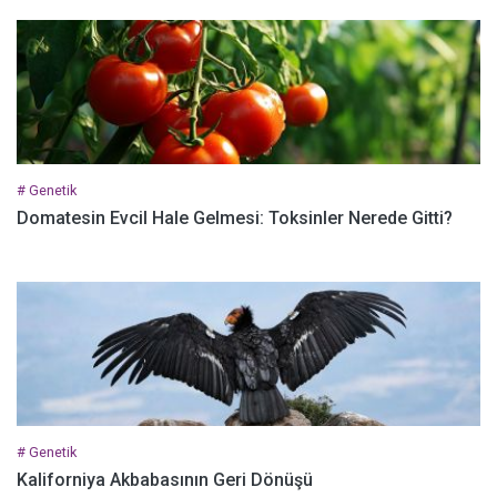
# Genetik
Domatesin Evcil Hale Gelmesi: Toksinler Nerede Gitti?
# Genetik
Kaliforniya Akbabasının Geri Dönüşü