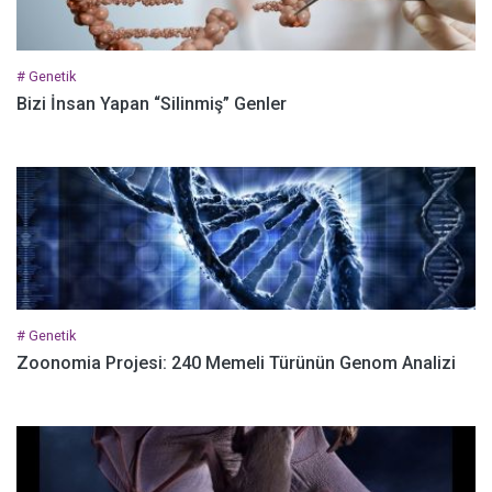
# Genetik
Bizi İnsan Yapan “Silinmiş” Genler
# Genetik
Zoonomia Projesi: 240 Memeli Türünün Genom Analizi