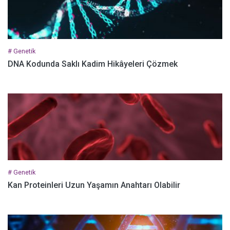
# Genetik
DNA Kodunda Saklı Kadim Hikâyeleri Çözmek
# Genetik
Kan Proteinleri Uzun Yaşamın Anahtarı Olabilir