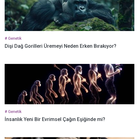
# Genetik
Dişi Dağ Gorilleri Üremeyi Neden Erken Bırakıyor?
# Genetik
İnsanlık Yeni Bir Evrimsel Çağın Eşiğinde mi?