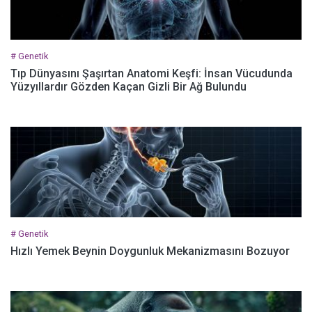
# Genetik
Tıp Dünyasını Şaşırtan Anatomi Keşfi: İnsan Vücudunda
Yüzyıllardır Gözden Kaçan Gizli Bir Ağ Bulundu
# Genetik
Hızlı Yemek Beynin Doygunluk Mekanizmasını Bozuyor