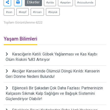
Etiketler
#yılda
#yapılan
#vücudunda
#son
#keşif
#insan
#büyük
Toplam Görüntülenme 6222
Yaşam Bilimleri
Karaciğerin Katili: Göbek Yağlanması ve Kas Kaybı
Ölüm Riskini %83 Artırıyor
Akciğer Kanserinde Ölümcül Döngü Kırıldı: Kanserin
Geri Dönme Nedeni Bulundu!
Eğlenceli Bir Şakadan Çok Daha Fazlası: Partnerinizin
Kalçasını Sıkmak Kalp Sağlığını ve Bağışık Sistemini
Güçlendiriyor Olabilir!