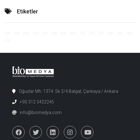
Etiketler
Oğuzlar Mh. 1374. Sk 2/4 Balgat, Çankaya / Ankara
+90 312 3422245
info@biomedya.com