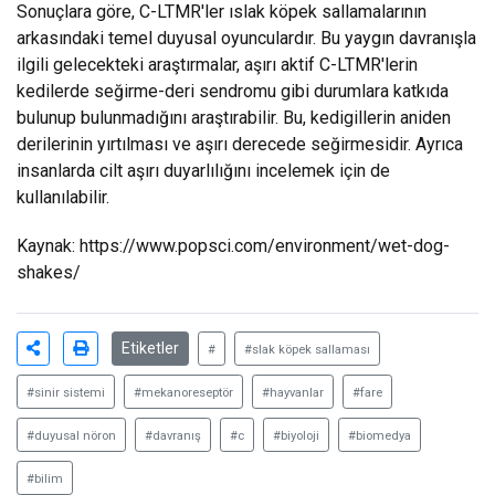
Sonuçlara göre, C-LTMR'ler ıslak köpek sallamalarının
arkasındaki temel duyusal oyunculardır. Bu yaygın davranışla
ilgili gelecekteki araştırmalar, aşırı aktif C-LTMR'lerin
kedilerde seğirme-deri sendromu gibi durumlara katkıda
bulunup bulunmadığını araştırabilir. Bu, kedigillerin aniden
derilerinin yırtılması ve aşırı derecede seğirmesidir. Ayrıca
insanlarda cilt aşırı duyarlılığını incelemek için de
kullanılabilir.
Kaynak:
https://www.popsci.com/environment/wet-dog-
shakes/
Etiketler
#
#slak köpek sallaması
#sinir sistemi
#mekanoreseptör
#hayvanlar
#fare
#duyusal nöron
#davranış
#c
#biyoloji
#biomedya
#bilim