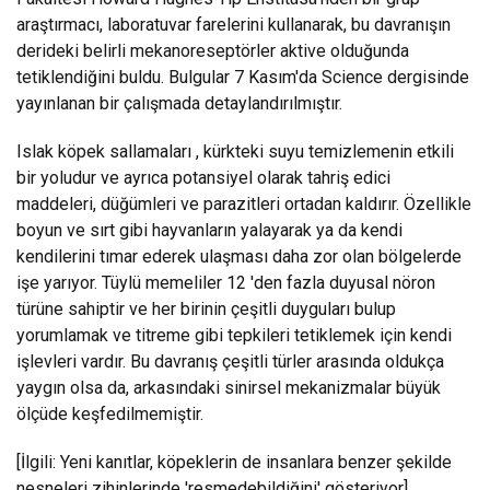
araştırmacı, laboratuvar farelerini kullanarak, bu davranışın
derideki belirli mekanoreseptörler aktive olduğunda
tetiklendiğini buldu. Bulgular 7 Kasım'da Science dergisinde
yayınlanan bir çalışmada detaylandırılmıştır.
Islak köpek sallamaları , kürkteki suyu temizlemenin etkili
bir yoludur ve ayrıca potansiyel olarak tahriş edici
maddeleri, düğümleri ve parazitleri ortadan kaldırır. Özellikle
boyun ve sırt gibi hayvanların yalayarak ya da kendi
kendilerini tımar ederek ulaşması daha zor olan bölgelerde
işe yarıyor. Tüylü memeliler 12 'den fazla duyusal nöron
türüne sahiptir ve her birinin çeşitli duyguları bulup
yorumlamak ve titreme gibi tepkileri tetiklemek için kendi
işlevleri vardır. Bu davranış çeşitli türler arasında oldukça
yaygın olsa da, arkasındaki sinirsel mekanizmalar büyük
ölçüde keşfedilmemiştir.
[İlgili: Yeni kanıtlar, köpeklerin de insanlara benzer şekilde
nesneleri zihinlerinde 'resmedebildiğini' gösteriyor].