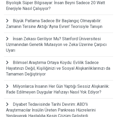
Biyolojik Süper Bilgisayar: İnsan Beyni Sadece 20 Watt
Enerjiyle Nasıl Çalışıyor?
Büyük Patlama Sadece Bir Başlangıç Olmayabilir:
Zamanın Tersine Aktığı 'Ayna Evren' Teorisiyle Tanışın
İnsan Zekası Geriliyor Mu? Stanford Üniversitesi
Uzmanından Genetik Mutasyon ve Zeka Üzerine Çarpıcı
Uyarı
Bilimsel Araştırma Ortaya Koydu: Evlilik Sadece
Hayatınızı Değil, Kişiliğinizi ve Sosyal Alışkanlıklarınızı da
Tamamen Değiştiriyor
Milyonlarca İnsanın Her Gün Yaptığı Sessiz Alışkanlık:
İfade Edilmeyen Duygular Hafızayı Nasıl Yok Ediyor?
Diyabet Tedavisinde Tarihi Devrim: ABD'li
Araştırmacılar İnsülin Üreten Pankreas Hücrelerini
Yenileyerek Hastalığa Kesin Çözüm Geliştirdi