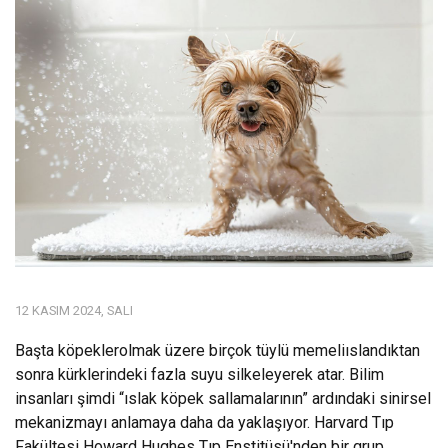
12 KASIM 2024, SALI
Başta köpeklerolmak üzere birçok tüylü memeliıslandıktan
sonra kürklerindeki fazla suyu silkeleyerek atar. Bilim
insanları şimdi “ıslak köpek sallamalarının” ardındaki sinirsel
mekanizmayı anlamaya daha da yaklaşıyor. Harvard Tıp
Fakültesi Howard Hughes Tıp Enstitüsü'nden bir grup