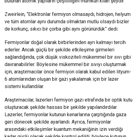
bulunan atomik yapıların çeşitliliğini mümkün kılan şeydir.
Zweirlein, “Elektronlar fermiyon olmasaydı, hidrojen, helyum
ve tüm atomlar aynı durumda olmaktan mutlu olsaydı bizler
de korkunç, sıkıcı bir çorba gibi aynı görünürdük” dedi.
Fermiyonlar doğal olarak birbirlerinden ayrı kalmayı tercih
ederler. Ancak güçlü bir şekilde etkileşime girmeleri
sağlandığında, çok düşük viskoziteli mükemmel bir sıvı gibi
davranabilirler. Böylesine mükemmel bir sıvıyı oluşturmak
için, araştırmacılar önce fermiyon olarak kabul edilen lityum-
6 atomlarından oluşan bir gazı yakalamak için bir lazer
sistemi kullandılar.
Araştırmacılar, lazerleri fermiyon gazı etrafında bir optik kutu
oluşturacak şekilde hassas bir şekilde yapılandırdılar.
Lazerler, fermiyonlar kutunun kenarlarına çarptığında gaza
geri dönecek şekilde ayarlandı. Ayrıca, fermiyonlar
arasındaki etkileşimler kuantum mekaniğinin izin verdiği
kadar güçlü olacak şekilde kontrol edildi, böylece kutunun