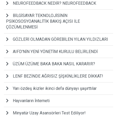
NEUROFEEDBACK NEDİR? NEUROFEEDBACK
BİLGİSAYAR TEKNOLOJİSİNİN
PSİKOSOSYOANALİTİK BAKIŞ AÇISI İLE
ÇÖZÜMLENMESİ
GÖZLERİ OLMADAN GÖREBİLEN YILAN YILDIZLARI
AIFD'NİN YENİ YÖNETİM KURULU BELİRLENDİ
ÜZÜM ÜZÜME BAKA BAKA NASIL KARARIR?
LENF BEZİNDE AĞRISIZ ŞİŞKİNLİKLERE DİKKAT!
Yarı özdeş ikizler ikinci defa dünyayı şaşırttılar
Hayvanların İnterneti
Minyatür Uzay Asansörleri Test Ediliyor!