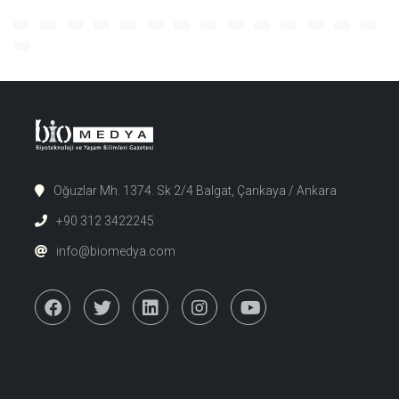
Oğuzlar Mh. 1374. Sk 2/4 Balgat, Çankaya / Ankara
+90 312 3422245
info@biomedya.com