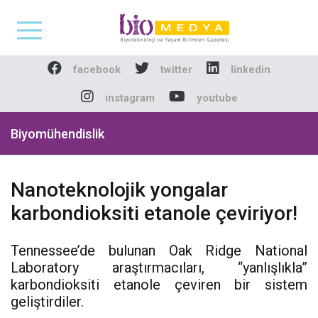
Biomedya - Biyotekno
facebook
twitter
linkedin
instagram
youtube
Biyomühendislik
Nanoteknolojik yongalar
karbondioksiti etanole çeviriyor!
Tennessee’de bulunan Oak Ridge National
Laboratory araştırmacıları, “yanlışlıkla”
karbondioksiti etanole çeviren bir sistem
geliştirdiler.