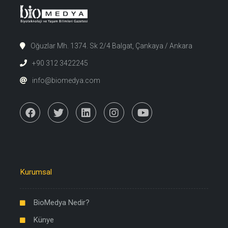
Oğuzlar Mh. 1374. Sk 2/4 Balgat, Çankaya / Ankara
+90 312 3422245
info@biomedya.com
Kurumsal
BioMedya Nedir?
Künye