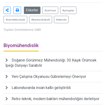
Etiketler
#çeviriyor
#yongalar
#nanoteknolojik
#karbondioksiti
#etanole
Toplam Görüntülenme 5483
Biyomühendislik
Doğanın Görünmez Mühendisliği: 30 Kaşık Örümcek
İpeği Dünyayı Sarabilir
Yeni Çalışma Okyanusu Gübrelemeyi Öneriyor
Laboratuvarda insan kalbi geliştirildi
Retro teknik, modern bakteri mühendisliğini ilerletiyor