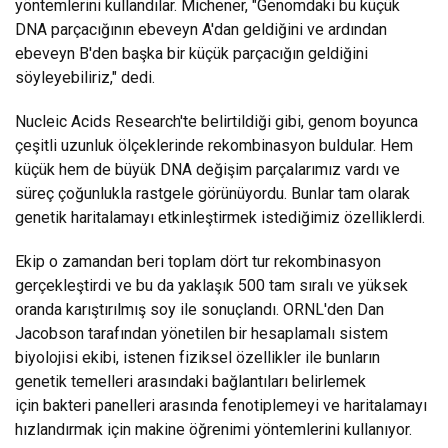
yöntemlerini kullandılar. Michener, "Genomdaki bu küçük
DNA parçacığının ebeveyn A'dan geldiğini ve ardından
ebeveyn B'den başka bir küçük parçacığın geldiğini
söyleyebiliriz," dedi.
Nucleic Acids Research'te belirtildiği gibi, genom boyunca
çeşitli uzunluk ölçeklerinde rekombinasyon buldular. Hem
küçük hem de büyük DNA değişim parçalarımız vardı ve
süreç çoğunlukla rastgele görünüyordu. Bunlar tam olarak
genetik haritalamayı etkinleştirmek istediğimiz özelliklerdi.
Ekip o zamandan beri toplam dört tur rekombinasyon
gerçekleştirdi ve bu da yaklaşık 500 tam sıralı ve yüksek
oranda karıştırılmış soy ile sonuçlandı. ORNL'den Dan
Jacobson tarafından yönetilen bir hesaplamalı sistem
biyolojisi ekibi, istenen fiziksel özellikler ile bunların
genetik temelleri arasındaki bağlantıları belirlemek
için bakteri panelleri arasında fenotiplemeyi ve haritalamayı
hızlandırmak için makine öğrenimi yöntemlerini kullanıyor.