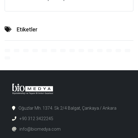
Etiketler
Oğuzlar Mh. 1374. Sk 2/4 Balgat, Çankaya / Ankara
+90 312 3422245
info@biomedya.com