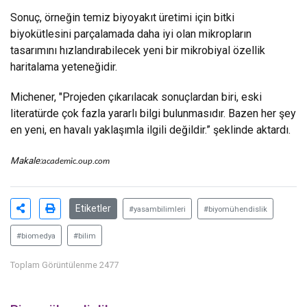
Sonuç, örneğin temiz biyoyakıt üretimi için bitki
biyokütlesini parçalamada daha iyi olan mikropların
tasarımını hızlandırabilecek yeni bir mikrobiyal özellik
haritalama yeteneğidir.
Michener, "Projeden çıkarılacak sonuçlardan biri, eski
literatürde çok fazla yararlı bilgi bulunmasıdır. Bazen her şey
en yeni, en havalı yaklaşımla ilgili değildir.” şeklinde aktardı.
Makale:
academic.oup.com
Etiketler
#yasambilimleri
#biyomühendislik
#biomedya
#bilim
Toplam Görüntülenme 2477