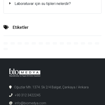
Laboratuvar için su tipleri nelerdir?
Etiketler
Oğuzlar Mh. 1374. Sk 2/4 Balgat, Çankaya / Ankara
+90 312 3422245
info@biomedya.com