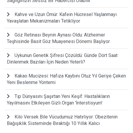
Sağlığınızın Sessiz Bir Habercisi Olabilir
Kahve ve Uzun Ömür: Kafein Hücresel Yaşlanmayı
Yavaşlatan Mekanizmaları Tetikliyor
Göz Retinası Beynin Aynası Oldu: Alzheimer
Teşhisinde Basit Göz Muayenesi Dönemi Başlıyor
Uykunun Genetik Şifresi Çözüldü: Günde Dört Saat
Dinlenmek Bazıları İçin Neden Yeterli?
Kakao Mucizesi: Hafıza Kaybını Otuz Yıl Geriye Çeken
Yeni Beslenme Yöntemi
Tıp Dünyasını Şaşırtan Yeni Keşif: Hastalıkların
Yayılmasını Etkileyen Gizli Organ 'İnterstisyum'
Kilo Versek Bile Vücudumuz Hatırlıyor: Obezitenin
Bağışıklık Sisteminde Bıraktığı 10 Yıllık Kalıcı