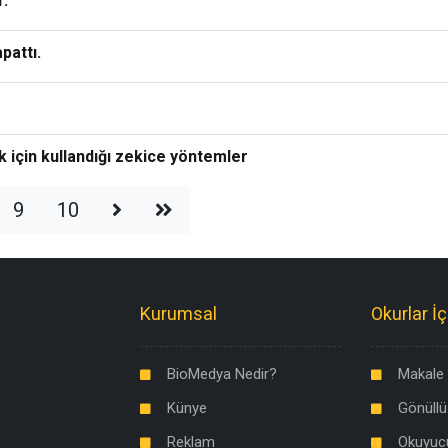
.
pattı.
k için kullandığı zekice yöntemler
9
10
Kurumsal
Okurlar İç
BioMedya Nedir?
Makale 
Künye
Gönüllü
Reklam
Okuyuc