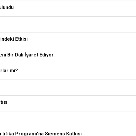
bulundu
ndeki Etkisi
ni Bir Dalı İşaret Ediyor.
orlar mı?
tısı
rtifika Programı’na Siemens Katkısı