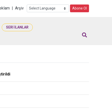
i
eklam
|
Arşiv
Abone Ol
SERİ İLANLAR
irildi