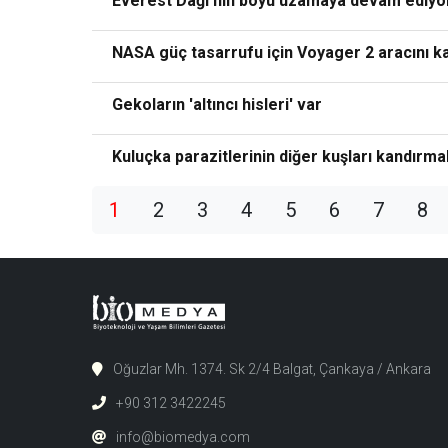
Everest Dağı'nın boyu uzamaya devam ediyor
NASA güç tasarrufu için Voyager 2 aracını ka
Gekoların 'altıncı hisleri' var
Kuluçka parazitlerinin diğer kuşları kandırma
1
2
3
4
5
6
7
8
Oğuzlar Mh. 1374. Sk 2/4 Balgat, Çankaya / Ankara
+90 312 3422245
info@biomedya.com