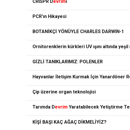
CRISPR D
evrim
i
PCR'ın Hikayesi
BOTANİKÇİ YÖNÜYLE CHARLES DARWIN-1
Ornitorenklerin kürkleri UV ışını altında yeşil
GİZLİ TANIKLARIMIZ: POLENLER
Hayvanlar İletişim Kurmak İçin Yanardöner Re
Çip üzerine organ teknolojisi
Tarımda D
evrim
Yaratabilecek Yetiştirme Te
KİŞİ BAŞI KAÇ AĞAÇ DİKMELİYİZ?