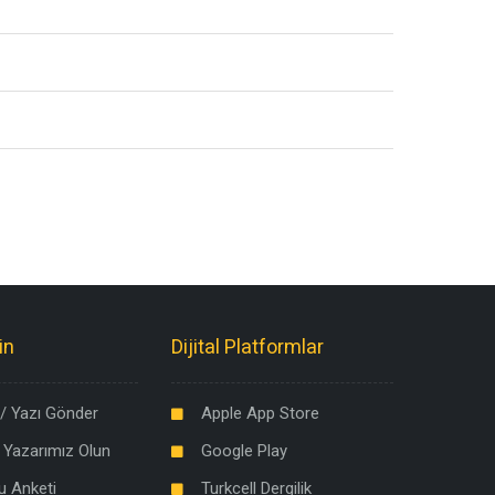
in
Dijital Platformlar
/ Yazı Gönder
Apple App Store
 Yazarımız Olun
Google Play
u Anketi
Turkcell Dergilik