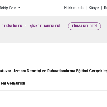
loji & Yaşam Bilimler
Hakkımızda
|
Künye
|
R
 Takip Edin
ETKİNLİKLER
ŞİRKET HABERLERİ
FİRMA REHBERİ
tuvar Uzmanı Denetçi ve Ruhsatlandırma Eğitimi Gerçekleşt
ni Geliştirildi