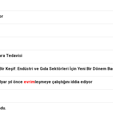
or
ara Tedavisi
Bir Keşif: Endüstri ve Gıda Sektörleri İçin Yeni Bir Dönem Baş
yar yıl önce
evrim
leşmeye çalıştığını iddia ediyor
ndu.