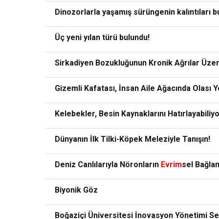
Dinozorlarla yaşamış sürüngenin kalıntıları 
Üç yeni yılan türü bulundu!
Sirkadiyen Bozukluğunun Kronik Ağrılar Üzeri
Gizemli Kafatası, İnsan Aile Ağacında Olası Ye
Kelebekler, Besin Kaynaklarını Hatırlayabiliy
Dünyanın İlk Tilki-Köpek Meleziyle Tanışın!
Deniz Canlılarıyla Nöronların
Evrim
sel Bağlan
Biyonik Göz
Boğaziçi Üniversitesi İnovasyon Yönetimi Se