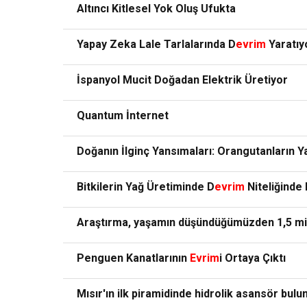
Altıncı Kitlesel Yok Oluş Ufukta
Yapay Zeka Lale Tarlalarında D
evrim
Yaratıy
İspanyol Mucit Doğadan Elektrik Üretiyor
Quantum İnternet
Doğanın İlginç Yansımaları: Orangutanların Y
Bitkilerin Yağ Üretiminde D
evrim
Niteliğinde 
Araştırma, yaşamın düşündüğümüzden 1,5 mil
Penguen Kanatlarının
Evrim
i Ortaya Çıktı
Mısır'ın ilk piramidinde hidrolik asansör bulu