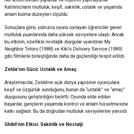
Katılımcıların mutluluk, keşif, sakinlik, ustalık ve yaşamda
anlam bulma düzeyleri ölçüldü.
Sonuçlara göre, yalnızca oyunu oynayan öğrenciler genel
mutluluk puanlarında daha yüksek seviyelere ulaştı. Ancak
bu etkinin, özellikle nostaljik duygular uyandıran My
Neighbor Totoro (1988) ve Kiki’s Delivery Service (1989)
gibi filmlerle birleştiğinde daha da güçlendiği tespit edildi.
Zelda
’
n
ı
n G
ü
c
ü
: Ustal
ı
k ve Amaç
Araştırmacılar, Zelda’nın açık dünya yapısının oyunculara
keşif ve özgürlük sunduğunu, bunun da “ustalık” ve “amaç”
duygusunu geliştirdiğini belirtti. Oyunda elde edilen
başarılar, gençlerin yaşamda kontrol ve anlam hissetmesine
katkı sağladı. Bu da doğrudan mutluluk seviyelerine yansıdı.
Ghibli
’
nin Etkisi: Sakinlik ve Nostalji