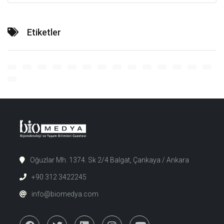
Etiketler
Oğuzlar Mh. 1374. Sk 2/4 Balgat, Çankaya / Ankara
+90 312 3422245
info@biomedya.com