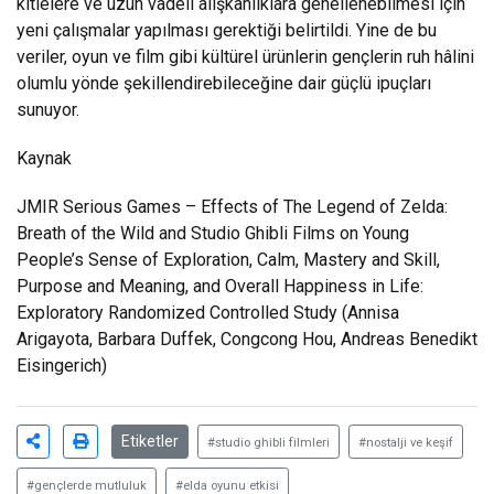
kitlelere ve uzun vadeli alışkanlıklara genellenebilmesi için
yeni çalışmalar yapılması gerektiği belirtildi. Yine de bu
veriler, oyun ve film gibi kültürel ürünlerin gençlerin ruh hâlini
olumlu yönde şekillendirebileceğine dair güçlü ipuçları
sunuyor.
Kaynak
JMIR Serious Games
– Effects of The Legend of Zelda:
Breath of the Wild and Studio Ghibli Films on Young
People’s Sense of Exploration, Calm, Mastery and Skill,
Purpose and Meaning, and Overall Happiness in Life:
Exploratory Randomized Controlled Study
(Annisa
Arigayota, Barbara Duffek, Congcong Hou, Andreas Benedikt
Eisingerich)
Etiketler
#studio ghibli filmleri
#nostalji ve keşif
#gençlerde mutluluk
#elda oyunu etkisi