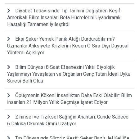
Diyabet Tedavisinde Tıp Tarihini Değiştiren Keşif:
Amerikalı Bilim İnsanları Beta Hücrelerini Uyandırarak
Hastalığı Tamamen İyileştirdi
Ekşi Şeker Yemek Panik Atağı Durdurabilir mi?
Uzmanlar Anksiyete Krizlerini Kesen O Sıra Dışı Duyusal
Yöntemi Açıklıyor
Bilim Dünyası 8 Saat Efsanesini Yıktı: Biyolojik
Yaşlanmayı Yavaşlatan ve Organları Genç Tutan İdeal Uyku
Süresi Belli Oldu
Öpüşmenin Kökeni İnsanlıktan Daha Eski Olabilir: Bilim
İnsanları 21 Milyon Yıllık Geçmişe İşaret Ediyor
Zihinsel ve Fiziksel Sağlığın Anahtarı: Günde Sadece
6 Dakika Okumak Ömrü Uzatıyor
Tıp Dünyasında Sürpriz Keşif: Şeker Bazlı Jel Kelliğe