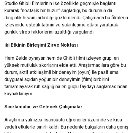
Studio Ghibli filmlerinin ise özellikle geçmişle bağlantı
kurarak “nostaljik bir huzur” sağladığı, bu durumun da
dinginlik hissini artırdığı gözlemlendi. Çalışmada bu filmlerin
izleyicide estetik tatmin ve sakinleşme etkisi yaratarak
günlük stres faktörlerini azalttığı vurgulandı.
iki Etkinin Birle
ş
imi Zirve Noktas
ı
Hem Zelda oynayan hem de Ghibli filmi izleyen grup, en
yüksek mutluluk skorlarını elde etti. Araştırmacılara göre bu
durum, aktif etkileşimli bir deneyim (oyun) ile pasif ama
duygusal açıdan yoğun bir deneyimin (film) birbirini
tamamlayarak ruh sağlığına en güçlü faydayı sağlamasından
kaynaklanıyor.
S
ı
n
ı
rlamalar ve Gelecek Çal
ış
malar
Araştırma yalnızca lisansüstü öğrenciler üzerinde ve kısa
vadeli etkilerle sınırlı kaldı. Bu nedenle bulguların daha geniş