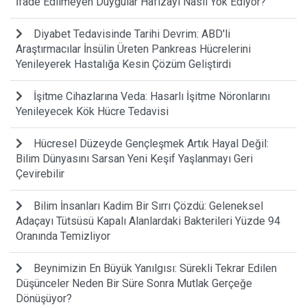
İfade Edilmeyen Duygular Hafızayı Nasıl Yok Ediyor?
Diyabet Tedavisinde Tarihi Devrim: ABD'li
Araştırmacılar İnsülin Üreten Pankreas Hücrelerini
Yenileyerek Hastalığa Kesin Çözüm Geliştirdi
İşitme Cihazlarına Veda: Hasarlı İşitme Nöronlarını
Yenileyecek Kök Hücre Tedavisi
Hücresel Düzeyde Gençleşmek Artık Hayal Değil:
Bilim Dünyasını Sarsan Yeni Keşif Yaşlanmayı Geri
Çevirebilir
Bilim İnsanları Kadim Bir Sırrı Çözdü: Geleneksel
Adaçayı Tütsüsü Kapalı Alanlardaki Bakterileri Yüzde 94
Oranında Temizliyor
Beynimizin En Büyük Yanılgısı: Sürekli Tekrar Edilen
Düşünceler Neden Bir Süre Sonra Mutlak Gerçeğe
Dönüşüyor?